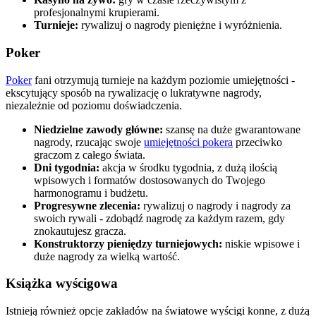
profesjonalnymi krupierami.
Turnieje:
rywalizuj o nagrody pieniężne i wyróżnienia.
Poker
Poker
fani otrzymują turnieje na każdym poziomie umiejętności -
ekscytujący sposób na rywalizację o lukratywne nagrody,
niezależnie od poziomu doświadczenia.
Niedzielne zawody główne:
szansę na duże gwarantowane
nagrody, rzucając swoje
umiejętności pokera
przeciwko
graczom z całego świata.
Dni tygodnia:
akcja w środku tygodnia, z dużą ilością
wpisowych i formatów dostosowanych do Twojego
harmonogramu i budżetu.
Progresywne zlecenia:
rywalizuj o nagrody i nagrody za
swoich rywali - zdobądź nagrodę za każdym razem, gdy
znokautujesz gracza.
Konstruktorzy pieniędzy turniejowych:
niskie wpisowe i
duże nagrody za wielką wartość.
Książka wyścigowa
Istnieją również opcje zakładów na światowe wyścigi konne, z dużą