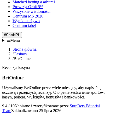
Matched betting a arbitraż
Prowizja Orbit 5%
Wszystkie wiadomości
Centrum MŚ 2026
Wyniki na żywo
Centrum tabel
🌐
Polski
PL
☰
Menu
Strona główna
/
Casinos
/
BetOnline
Recenzja kasyna
BetOnline
Używaliśmy BetOnline przez wiele miesięcy, aby napisać tę
uczciwą i przejrzystą recenzję. Oto pełne zestawienie sportów,
kasyn, pokera, wyścigów, bonusów i bankowości.
9.4 / 10
Napisane i zweryfikowane przez
SureBets Editorial
Team
Zaktualizowano 25 lipca 2026