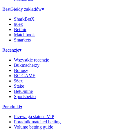
Best
Giełdy zakładów
▾
SharkBetX
96ex
Betfair
Matchbook
Smarkets
Recenzje
▾
Wszystkie recenzje
Bukmacherzy
Bonusy
BC.GAME
96ex
Stake
BetOnline
Sportsbet.io
Poradniki
▾
Przewaga statusu VIP
Poradnik matched betting
Volume betting guide