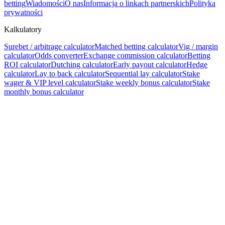
betting
Wiadomości
O nas
Informacja o linkach partnerskich
Polityka
prywatności
Kalkulatory
Surebet / arbitrage calculator
Matched betting calculator
Vig / margin
calculator
Odds converter
Exchange commission calculator
Betting
ROI calculator
Dutching calculator
Early payout calculator
Hedge
calculator
Lay to back calculator
Sequential lay calculator
Stake
wager & VIP level calculator
Stake weekly bonus calculator
Stake
monthly bonus calculator