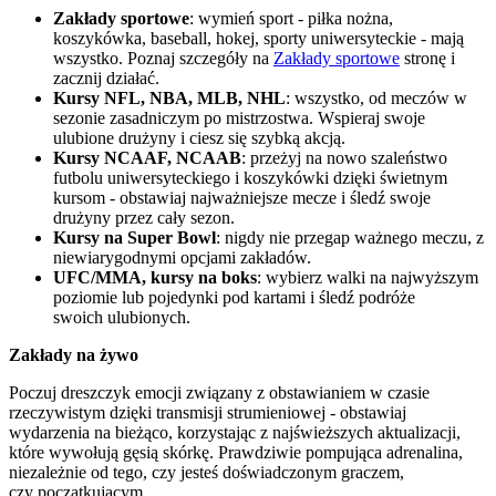
Zakłady sportowe
: wymień sport - piłka nożna,
koszykówka, baseball, hokej, sporty uniwersyteckie - mają
wszystko. Poznaj szczegóły na
Zakłady sportowe
stronę i
zacznij działać.
Kursy NFL, NBA, MLB, NHL
: wszystko, od meczów w
sezonie zasadniczym po mistrzostwa. Wspieraj swoje
ulubione drużyny i ciesz się szybką akcją.
Kursy NCAAF, NCAAB
: przeżyj na nowo szaleństwo
futbolu uniwersyteckiego i koszykówki dzięki świetnym
kursom - obstawiaj najważniejsze mecze i śledź swoje
drużyny przez cały sezon.
Kursy na Super Bowl
: nigdy nie przegap ważnego meczu, z
niewiarygodnymi opcjami zakładów.
UFC/MMA, kursy na boks
: wybierz walki na najwyższym
poziomie lub pojedynki pod kartami i śledź podróże
swoich ulubionych.
Zakłady na żywo
Poczuj dreszczyk emocji związany z obstawianiem w czasie
rzeczywistym dzięki transmisji strumieniowej - obstawiaj
wydarzenia na bieżąco, korzystając z najświeższych aktualizacji,
które wywołują gęsią skórkę. Prawdziwie pompująca adrenalina,
niezależnie od tego, czy jesteś doświadczonym graczem,
czy początkującym.