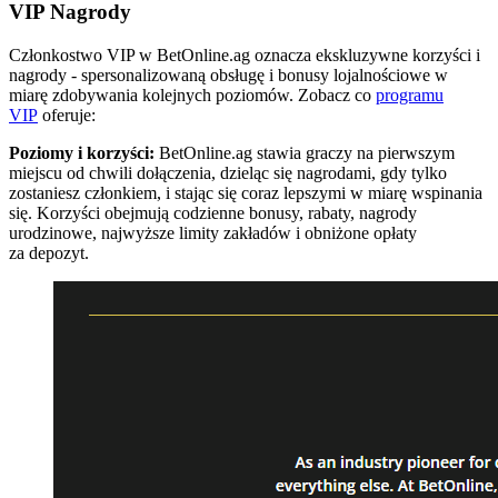
VIP Nagrody
Członkostwo VIP w BetOnline.ag oznacza ekskluzywne korzyści i
nagrody - spersonalizowaną obsługę i bonusy lojalnościowe w
miarę zdobywania kolejnych poziomów. Zobacz co
programu
VIP
oferuje:
Poziomy i korzyści:
BetOnline.ag stawia graczy na pierwszym
miejscu od chwili dołączenia, dzieląc się nagrodami, gdy tylko
zostaniesz członkiem, i stając się coraz lepszymi w miarę wspinania
się. Korzyści obejmują codzienne bonusy, rabaty, nagrody
urodzinowe, najwyższe limity zakładów i obniżone opłaty
za depozyt.