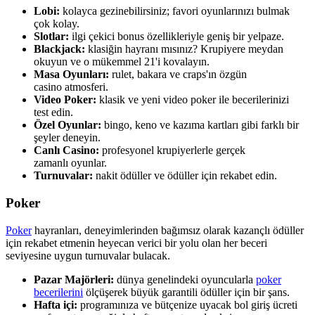
Lobi:
kolayca gezinebilirsiniz; favori oyunlarınızı bulmak
çok kolay.
Slotlar:
ilgi çekici bonus özellikleriyle geniş bir yelpaze.
Blackjack:
klasiğin hayranı mısınız? Krupiyere meydan
okuyun ve o mükemmel 21'i kovalayın.
Masa Oyunları:
rulet, bakara ve craps'ın özgün
casino atmosferi.
Video Poker:
klasik ve yeni video poker ile becerilerinizi
test edin.
Özel Oyunlar:
bingo, keno ve kazıma kartları gibi farklı bir
şeyler deneyin.
Canlı Casino:
profesyonel krupiyerlerle gerçek
zamanlı oyunlar.
Turnuvalar:
nakit ödüller ve ödüller için rekabet edin.
Poker
Poker
hayranları, deneyimlerinden bağımsız olarak kazançlı ödüller
için rekabet etmenin heyecan verici bir yolu olan her beceri
seviyesine uygun turnuvalar bulacak.
Pazar Majörleri:
dünya genelindeki oyuncularla
poker
becerilerini
ölçüşerek büyük garantili ödüller için bir şans.
Hafta içi:
programınıza ve bütçenize uyacak bol giriş ücreti