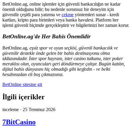
BetOnline.ag, online işlemler için güvenli bankacılığın ne kadar
önemli olduğunu bilir; bu nedenle sorunsuz bir deneyim için
güvenilir çeşitli para yatırma ve
çekme
yöntemleri sunar - kredi
kartları, kripto para birimleri veya banka havalesi. Platform her
işlemi güvenli biçimde gerçekleştirir ve bilgilerinizi her zaman korur.
BetOnline.ag'de Her Bahis Önemlidir
BetOnline.ag,
eşsiz spor ve oyun seçkisi, güvenli bankacılık ve
güvenilir destekle önde gelen bir bahis destinasyonu olma
iddiasındadır. İster spor hayranı, ister casino tutkunu, ister poker
meraklısı olun, oyuncuları geri döndürmeye çalışır. Bugün katılın,
dijital bahis dünyasını hiç olmadığı gibi keşfedin - ve belki
hesabınızdan eli boş çıkmazsınız.
BetOnline sitesine git
İlgili içerikler
inceleme
·
25 Temmuz 2026
7BitCasino