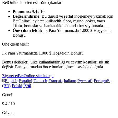
BetOnline incelemesi - öne çıkanlar
Puanımız
:
9.4 / 10
Değerlendirme
:
Bu dürüst ve şeffaf incelemeyi yazmak için
BetOnline'ı aylarca kullandık. Spor, casino, poker, yarış
kitabı, bonuslar ve bankacılık hakkında her şey burada.
Öne çıkan teklif
:
İlk Para Yatırmanızda 1.000 $ Hoşgeldin
Bonusu
Öne çıkan teklif
İlk Para Yatırmanızda 1.000 $ Hoşgeldin Bonusu
Bonus değerleri, ülke kullanılabilirliği ve çevrim koşulları sık sık
değişir. Para yatırmadan önce bunları güncel sayfada doğrula.
Ziyaret et
BetOnline sitesine git
🌐
English
·
Español
·
Deutsch
·
Français
·
Italiano
·
Русский
·
Português
(BR)
·
Polski
·
हिन्दी
Genel
9.4 / 10
Güven