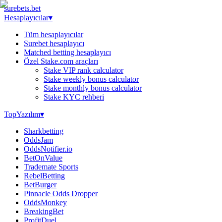
surebets
.bet
Hesaplayıcılar
▾
Tüm hesaplayıcılar
Surebet hesaplayıcı
Matched betting hesaplayıcı
Özel Stake.com araçları
Stake VIP rank calculator
Stake weekly bonus calculator
Stake monthly bonus calculator
Stake KYC rehberi
Top
Yazılım
▾
Sharkbetting
OddsJam
OddsNotifier.io
BetOnValue
Trademate Sports
RebelBetting
BetBurger
Pinnacle Odds Dropper
OddsMonkey
BreakingBet
ProfitDuel