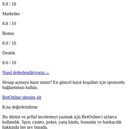
8.8 / 10
Marketler
8.8 / 10
Bonus
8.0 / 10
Destek
8.6 / 10
Nasıl değerlendiriyoruz
→
Hesap açmaya hazır mısın? En güncel kayıt koşulları için sponsorlu
bağlantımızı kullan.
BetOnline sitesine git
Kısa değerlendirme
Bu dürüst ve şeffaf incelemeyi yazmak için BetOnline'ı aylarca
kullandık. Spor, casino, poker, yarış kitabı, bonuslar ve bankacılık
hakkında her şey burada.