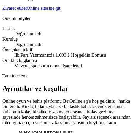
Ziyaret et
BetOnline sitesine git
Önemli bilgiler
Lisans
Doğrulanmadı
Kuruluş
Doğrulanmadı
Öne çıkan teklif
İlk Para Yatırmanızda 1.000 $ Hoşgeldin Bonusu
Ortaklık bağlantısı
Mevcut, sponsorlu olarak işaretlendi.
Tam inceleme
Ayrıntılar ve koşullar
Online oyun ve bahis platformu BetOnline.ag'e hoş geldiniz - harika
bir tercih. Birkaç tıklamayla size fantastik bahis seçenekleri sunan
kullanımı kolay bir sitedir; sekmeler arasında kolay gezinme
sayesinde herkes zahmetsizce başlayabilir. Sayısız seçenek arasından
dilediğinizi seçin ve sınırsız kazanma şansının keyfini çıkarın.