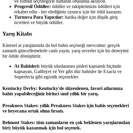
ve format seçeneğiyle haftanın ortasında aksiyon.
Progresif Ödüller:
ödüller ve rakiplerinizin ödülleri için
rekabet edin - her elediğiniz oyuncu için bir ödül kazanın.
Turnuva Para Yapıcılar:
harika değer için düşük giriş
ücretleri ve büyük ödüller.
Yarış Kitabı
Küresel at yarışlarında da bol bahis seçeneği mevcuttur; gerçek
zamanlı güncellemelerle canlı yayın, yarış severler için bu deneyimi
bir ödüle dönüştürür.
At Bahisleri:
büyük uluslararası pisleri kapsamlı biçimde
kapsayan, Galibiyet ve Yer gibi düz bahisler ile Exacta ve
Superfecta gibi egzotik seçenekler.
Kentucky Derby:
Kentucky'de düzenlenen, favori atlarınıza
bahis yapabileceğiniz birinci sınıf yıllık bir yarış.
Preakness Stakes:
yıllık Preakness Stakes için bahis seçenekleri
ve heyecana ortak olma fırsatı.
Belmont Stakes:
tüm zamanların en çok beklenen yarışlarından
biri; büyük kazanmak için bol seçenek.