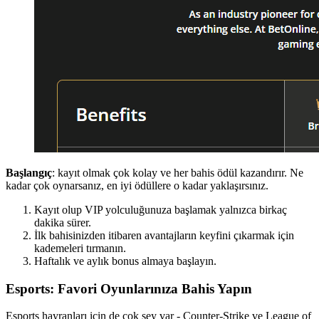
Başlangıç
: kayıt olmak çok kolay ve her bahis ödül kazandırır. Ne
kadar çok oynarsanız, en iyi ödüllere o kadar yaklaşırsınız.
Kayıt olup VIP yolculuğunuza başlamak yalnızca birkaç
dakika sürer.
İlk bahisinizden itibaren avantajların keyfini çıkarmak için
kademeleri tırmanın.
Haftalık ve aylık bonus almaya başlayın.
Esports: Favori Oyunlarınıza Bahis Yapın
Esports hayranları için de çok şey var - Counter-Strike ve League of