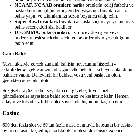
NCAAF, NCAAB oranları
: harika oranlarla kolej futbolu ve
basketbolunun çılgınlığını yeniden yaşayın - büyük maçlara
bahis yapın ve takımlarınızı sezon boyunca takip edin.
Super Bowl oranları
: büyük maçı asla kaçırmayın; inanılmaz
bahis seçenekleri sizi bekliyor.
UFC/MMA, boks oranları
: üst düzey dövüşleri veya
undercard eşleşmelerini seçin ve favorilerinizin yolculuğunu
takip edin.
Canlı Bahis
Yayın akışıyla gerçek zamanlı bahisin heyecanını hissedin -
etkinlikler gerçekleşirken anlık güncellemelerle sizi heyecanlandıran
bahisler yapın. Deneyimli bir bahisçi veya yeni başlayan olun,
gerçekten adrenalin dolu.
Sezgisel arayüz ise her şeyi daha da güzelleştiriyor: hızlı
güncellemeler sayesinde bahis sorunsuz ve kesintisiz kalır. Hemen
atlayın ve kesintisiz bildirimler sayesinde hiçbir anı kaçırmayın.
Casino
600'den fazla slot ve 60'tan fazla masa oyunuyla kapsamlı bir casino
oyun seçkisini keşfedin; sportsbook'un ötesinde sonsuz eğlence.