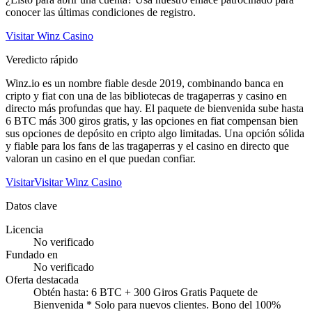
conocer las últimas condiciones de registro.
Visitar Winz Casino
Veredicto rápido
Winz.io es un nombre fiable desde 2019, combinando banca en
cripto y fiat con una de las bibliotecas de tragaperras y casino en
directo más profundas que hay. El paquete de bienvenida sube hasta
6 BTC más 300 giros gratis, y las opciones en fiat compensan bien
sus opciones de depósito en cripto algo limitadas. Una opción sólida
y fiable para los fans de las tragaperras y el casino en directo que
valoran un casino en el que puedan confiar.
Visitar
Visitar Winz Casino
Datos clave
Licencia
No verificado
Fundado en
No verificado
Oferta destacada
Obtén hasta: 6 BTC + 300 Giros Gratis Paquete de
Bienvenida * Solo para nuevos clientes. Bono del 100%