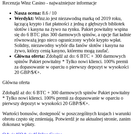
Recenzja Winz Casino - najważniejsze informacje
Nasza ocena
:
8.6 / 10
Werdykt
:
Winz.io jest niezawodną marką od 2019 roku,
łączącą krypto i fiat płatności z jedną z głębszych bibliotek
slotów i kasyna na żywo na rynku. Pakiet powitalny wspina
się do 6 BTC plus 300 darmowych spinów, a opcje fiat ładnie
równoważą jego nieco ograniczony wybór krypto wpłat.
Solidny, niezawodny wybór dla fanów slotów i kasyna na
żywo, którzy cenią kasyno, któremu mogą zaufać.
Główna oferta
:
Zdobądź aż do: 6 BTC + 300 darmowych
spinów Pakiet powitalny * Tylko nowi klienci. 100% premii
za dopasowanie w oparciu o pierwszy depozyt w wysokości
20 GBP/$/€+.
Główna oferta
Zdobądź aż do: 6 BTC + 300 darmowych spinów Pakiet powitalny
* Tylko nowi klienci. 100% premii za dopasowanie w oparciu o
pierwszy depozyt w wysokości 20 GBP/$/€+.
Wartości bonusów, dostępność w poszczególnych krajach i warunki
obrotu często się zmieniają. Potwierdź je na aktualnej stronie, zanim
dokonasz wpłaty.