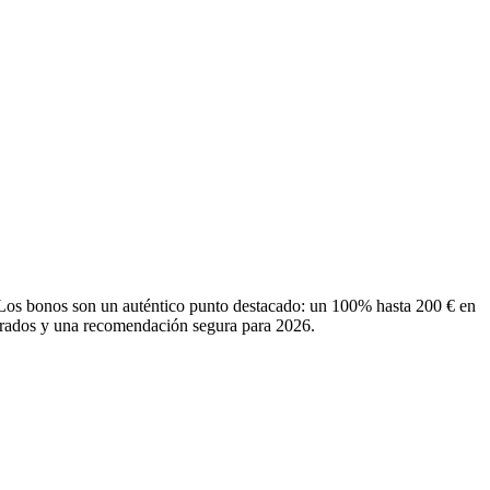
. Los bonos son un auténtico punto destacado: un 100% hasta 200 € en
lorados y una recomendación segura para 2026.