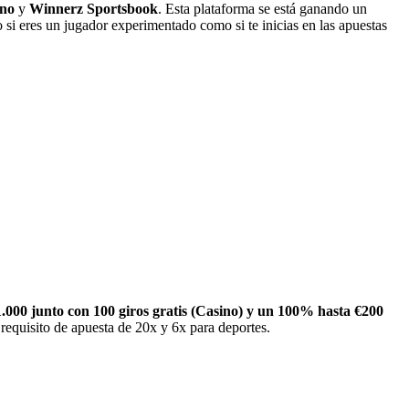
ino
y
Winnerz Sportsbook
. Esta plataforma se está ganando un
si eres un jugador experimentado como si te inicias en las apuestas
.000 junto con 100 giros gratis (Casino) y un 100% hasta €200
 requisito de apuesta de 20x y 6x para deportes.