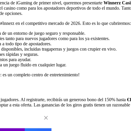
riencia de iGaming de primer nivel, queremos presentarte
Winnerz Cas
l casino como para los apostadores deportivos de todo el mundo. Tanto 
 de opciones.
 Winnerz en el competitivo mercado de 2026. Esto es lo que cubriremos:
 de un entorno de juego seguro y responsable.
es tanto para nuevos jugadores como para los ya existentes.
a a todo tipo de apostadores.
 disponibles, incluidas tragaperras y juegos con crupier en vivo.
es rápidas y seguras.
istos para ayudar.
 un juego fluido en cualquier lugar.
 es un completo centro de entretenimiento!
jugadores. Al registrarte, recibirás un generoso bono del 150% hasta
€1
tar a esta oferta. Las ganancias de los giros gratis tienen un razonable