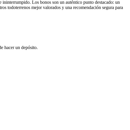
te ininterrumpido. Los bonos son un auténtico punto destacado: un
stros todoterrenos mejor valorados y una recomendación segura para
de hacer un depósito.