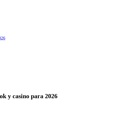
2026
ok y casino para 2026