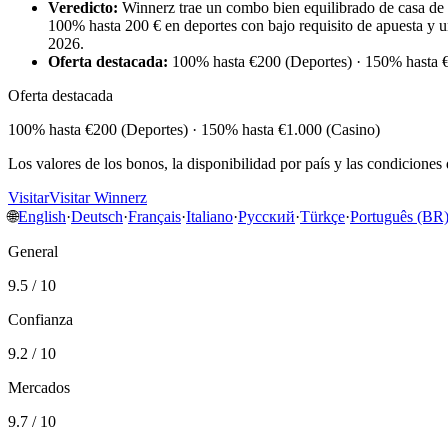
Veredicto
:
Winnerz trae un combo bien equilibrado de casa de a
100% hasta 200 € en deportes con bajo requisito de apuesta y 
2026.
Oferta destacada
:
100% hasta €200 (Deportes) · 150% hasta 
Oferta destacada
100% hasta €200 (Deportes) · 150% hasta €1.000 (Casino)
Los valores de los bonos, la disponibilidad por país y las condicione
Visitar
Visitar Winnerz
🌐
English
·
Deutsch
·
Français
·
Italiano
·
Русский
·
Türkçe
·
Português (BR
General
9.5 / 10
Confianza
9.2 / 10
Mercados
9.7 / 10