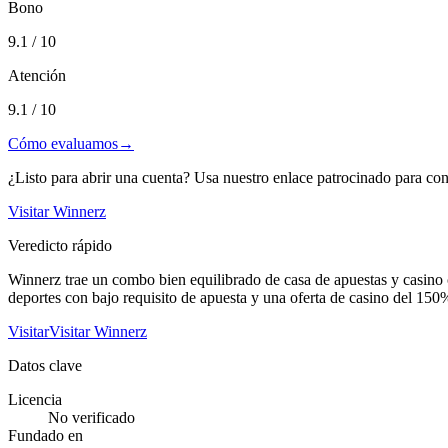
Bono
9.1 / 10
Atención
9.1 / 10
Cómo evaluamos
→
¿Listo para abrir una cuenta? Usa nuestro enlace patrocinado para cono
Visitar Winnerz
Veredicto rápido
Winnerz trae un combo bien equilibrado de casa de apuestas y casino 
deportes con bajo requisito de apuesta y una oferta de casino del 15
Visitar
Visitar Winnerz
Datos clave
Licencia
No verificado
Fundado en