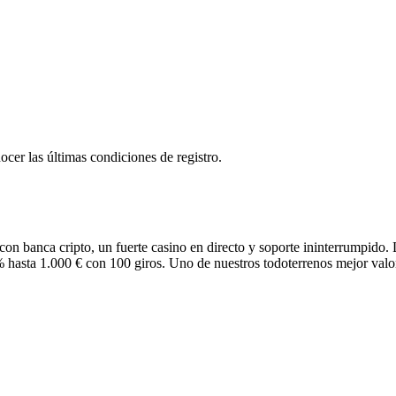
cer las últimas condiciones de registro.
con banca cripto, un fuerte casino en directo y soporte ininterrumpido
0% hasta 1.000 € con 100 giros. Uno de nuestros todoterrenos mejor va