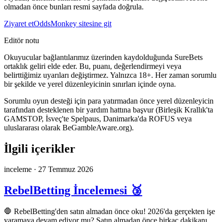
olmadan önce bunları resmi sayfada doğrula.
Ziyaret et
OddsMonkey sitesine git
Editör notu
Okuyucular bağlantılarımız üzerinden kaydolduğunda SureBets
ortaklık geliri elde eder. Bu, puanı, değerlendirmeyi veya
belirttiğimiz uyarıları değiştirmez. Yalnızca 18+. Her zaman sorumlu
bir şekilde ve yerel düzenleyicinin sınırları içinde oyna.
Sorumlu oyun desteği için para yatırmadan önce yerel düzenleyicin
tarafından desteklenen bir yardım hattına başvur (Birleşik Krallık'ta
GAMSTOP, İsveç'te Spelpaus, Danimarka'da ROFUS veya
uluslararası olarak BeGambleAware.org).
İlgili içerikler
inceleme
·
27 Temmuz 2026
RebelBetting İncelemesi 🥉
🛑 RebelBetting'den satın almadan önce oku! 2026'da gerçekten işe
yaramaya devam ediyor mu? Satın almadan önce birkaç dakikanı