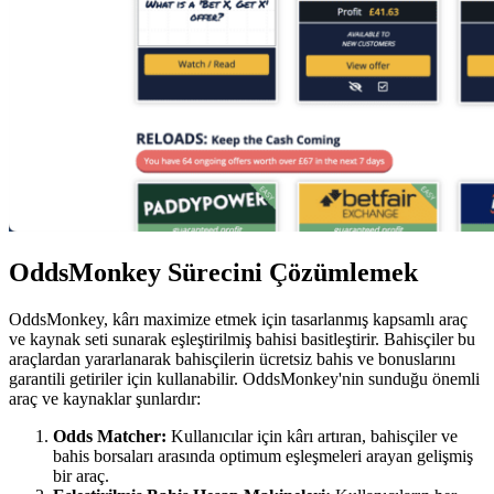
OddsMonkey Sürecini Çözümlemek
OddsMonkey, kârı maximize etmek için tasarlanmış kapsamlı araç
ve kaynak seti sunarak eşleştirilmiş bahisi basitleştirir. Bahisçiler bu
araçlardan yararlanarak bahisçilerin ücretsiz bahis ve bonuslarını
garantili getiriler için kullanabilir. OddsMonkey'nin sunduğu önemli
araç ve kaynaklar şunlardır:
Odds Matcher:
Kullanıcılar için kârı artıran, bahisçiler ve
bahis borsaları arasında optimum eşleşmeleri arayan gelişmiş
bir araç.