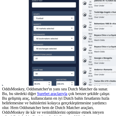
OddsMonkey, Oddsmatcher'ın yanı sıra Dutch Matcher da sunar.
Bu, bu sitedeki diğer
Surebet araçlarıyla
çok benzer şekilde çalışır.
Bu gelişmiş araç, kullanıcıların en iyi Dutch bahis fırsatlarını hızla
belirlemesine ve bahislerini kolayca gerçekleştirmesine yardımcı
olur. Hem Oddsmatcher hem de Dutch Matcher araçları,
OddsMonkey ile kâr ve verimliliklerini optimize etmek isteyen