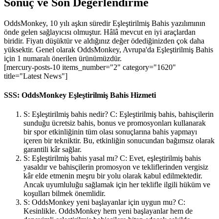
Sonuç ve Son Değerlendirme
OddsMonkey, 10 yılı aşkın süredir Eşleştirilmiş Bahis yazılımının
önde gelen sağlayıcısı olmuştur. Hâlâ mevcut en iyi araçlardan
biridir. Fiyatı düşüktür ve aldığınız değer ödediğinizden çok daha
yüksektir. Genel olarak OddsMonkey, Avrupa'da Eşleştirilmiş Bahis
için 1 numaralı önerilen ürünümüzdür.
[mercury-posts-10 items_number="2" category="1620"
title="Latest News"]
SSS: OddsMonkey Eşleştirilmiş Bahis Hizmeti
S: Eşleştirilmiş bahis nedir? C: Eşleştirilmiş bahis, bahisçilerin
sunduğu ücretsiz bahis, bonus ve promosyonları kullanarak
bir spor etkinliğinin tüm olası sonuçlarına bahis yapmayı
içeren bir tekniktir. Bu, etkinliğin sonucundan bağımsız olarak
garantili kâr sağlar.
S: Eşleştirilmiş bahis yasal mı? C: Evet, eşleştirilmiş bahis
yasaldır ve bahisçilerin promosyon ve tekliflerinden vergisiz
kâr elde etmenin meşru bir yolu olarak kabul edilmektedir.
Ancak uyumluluğu sağlamak için her teklifle ilgili hüküm ve
koşulları bilmek önemlidir.
S: OddsMonkey yeni başlayanlar için uygun mu? C:
Kesinlikle. OddsMonkey hem yeni başlayanlar hem de