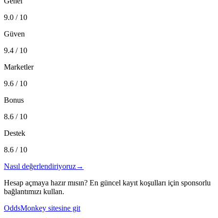
Genel
9.0 / 10
Güven
9.4 / 10
Marketler
9.6 / 10
Bonus
8.6 / 10
Destek
8.6 / 10
Nasıl değerlendiriyoruz
→
Hesap açmaya hazır mısın? En güncel kayıt koşulları için sponsorlu
bağlantımızı kullan.
OddsMonkey sitesine git