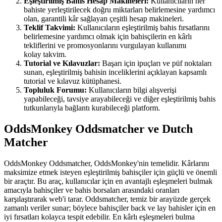
Eşleştirilmiş Bahis Hesap Makineleri:
Kullanıcıların her
bahiste yerleştirilecek doğru miktarları belirlemesine yardımcı
olan, garantili kâr sağlayan çeşitli hesap makineleri.
Teklif Takvimi:
Kullanıcıların eşleştirilmiş bahis fırsatlarını
belirlemesine yardımcı olmak için bahisçilerin en kârlı
tekliflerini ve promosyonlarını vurgulayan kullanımı
kolay takvim.
Tutorial ve Kılavuzlar:
Başarı için ipuçları ve püf noktaları
sunan, eşleştirilmiş bahisin inceliklerini açıklayan kapsamlı
tutorial ve kılavuz kütüphanesi.
Topluluk Forumu:
Kullanıcıların bilgi alışverişi
yapabileceği, tavsiye arayabileceği ve diğer eşleştirilmiş bahis
tutkunlarıyla bağlantı kurabileceği platform.
OddsMonkey Oddsmatcher ve Dutch
Matcher
OddsMonkey Oddsmatcher, OddsMonkey'nin temelidir. Kârlarını
maksimize etmek isteyen eşleştirilmiş bahisçiler için güçlü ve önemli
bir araçtır. Bu araç, kullanıcılar için en avantajlı eşleşmeleri bulmak
amacıyla bahisçiler ve bahis borsaları arasındaki oranları
karşılaştırarak web'i tarar. Oddsmatcher, temiz bir arayüzde gerçek
zamanlı veriler sunar; böylece bahisçiler back ve lay bahisler için en
iyi fırsatları kolayca tespit edebilir. En kârlı eşleşmeleri bulma