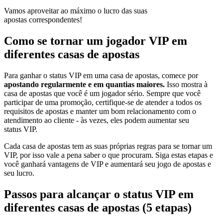
Vamos aproveitar ao máximo o lucro das suas
apostas correspondentes!
Como se tornar um jogador VIP em
diferentes casas de apostas
Para ganhar o status VIP em uma casa de apostas, comece por
apostando regularmente e em quantias maiores.
Isso mostra à
casa de apostas que você é um jogador sério. Sempre que você
participar de uma promoção, certifique-se de atender a todos os
requisitos de apostas e manter um bom relacionamento com o
atendimento ao cliente - às vezes, eles podem aumentar seu
status VIP.
Cada casa de apostas tem as suas próprias regras para se tornar um
VIP, por isso vale a pena saber o que procuram. Siga estas etapas e
você ganhará vantagens de VIP e aumentará seu jogo de apostas e
seu lucro.
Passos para alcançar o status VIP em
diferentes casas de apostas
(5 etapas)