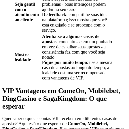
Seja gentil
problemas - boas interações podem
com o
ajudar no seu caso.
atendimento
Dê feedback
: compartilhe suas ideias
ao cliente
na plataforma; isso mostra que você
está engajado e se preocupa com o
serviço.
Atenha-se a algumas casas de
apostas
: concentre-se em um punhado
em vez de espalhar suas apostas - a
consistência faz com que você seja
Mostre
notado.
lealdade
Fique por muito tempo
: use a mesma
casa de apostas ao longo do tempo; a
lealdade costuma ser recompensada
com vantagens de VIP.
VIP Vantagens em ComeOn, Mobilebet,
DingCasino e SagaKingdom: O que
esperar
Quer saber o que as contas VIP recebem em diferentes casas de
apostas? Aqui está o que esperar de
ComeOn, Mobilebet,
DingCasino e SagaKingdom.
Eles tratam seus VIPs com algumas