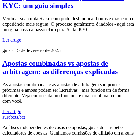
KYC: um guia simples
Verificar sua conta Stake.com pode desbloquear bônus extras e uma
experiência mais segura. O processo geralmente é indolor - aqui está
um guia passo a passo claro para Stake KYC.
Ler artigo
guia
·
15 de fevereiro de 2023
Apostas combinadas vs apostas de
arbitragem: as diferenças explicadas
As apostas combinadas e as apostas de arbitragem são primas
próximas e ambas podem ser lucrativas - mas funcionam de forma
diferente. Veja como cada um funciona e qual combina melhor
com você.
Ler artigo
surebets
.bet
Análises independentes de casas de apostas, guias de surebet e
calculadoras de apostas. Ganhamos comissões de afiliado em alguns