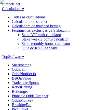
surebets
.bet
Calculadoras
▾
Todas as calculadoras
Calculadora de surebet
Calculadora de matched betting
Ferramentas exclusivas da Stake.com
Stake VIP rank calculator
Stake weekly bonus calculator
Stake monthly bonus calculator
Guia de KYC da Stake
Top
Software
▾
Sharkbetting
OddsJam
OddsNotifier.io
BetOnValue
Trademate Sports
RebelBetting
BetBurger
Pinnacle Odds Dropper
OddsMonkey
BreakingBet
ProfitDuel