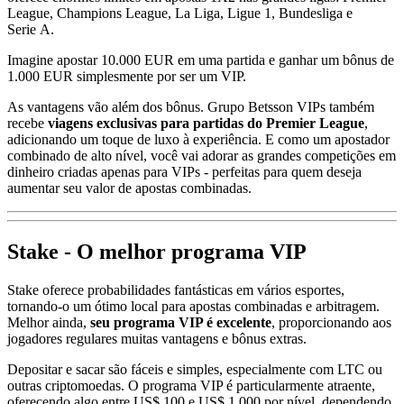
League, Champions League, La Liga, Ligue 1, Bundesliga e
Serie A.
Imagine apostar 10.000 EUR em uma partida e ganhar um bônus de
1.000 EUR simplesmente por ser um VIP.
As vantagens vão além dos bônus. Grupo Betsson VIPs também
recebe
viagens exclusivas para partidas do Premier League
,
adicionando um toque de luxo à experiência. E como um apostador
combinado de alto nível, você vai adorar as grandes competições em
dinheiro criadas apenas para VIPs - perfeitas para quem deseja
aumentar seu valor de apostas combinadas.
Stake - O melhor programa VIP
Stake oferece probabilidades fantásticas em vários esportes,
tornando-o um ótimo local para apostas combinadas e arbitragem.
Melhor ainda,
seu programa VIP é excelente
, proporcionando aos
jogadores regulares muitas vantagens e bônus extras.
Depositar e sacar são fáceis e simples, especialmente com LTC ou
outras criptomoedas. O programa VIP é particularmente atraente,
oferecendo algo entre US$ 100 e US$ 1.000 por nível, dependendo