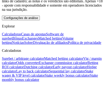
links de cadastro; as notas e os veredictos são editoriais. Apenas +18
- aposte com responsabilidade e somente em operadores licenciados
na sua jurisdição.
Configurações de análise
Explorar
Calculadoras
Casas de apostas
Software de
surebet
Bônus
Exchanges
Matched betting
Volume
betting
Notícias
Sobre
Divulgação de afiliados
Política de privacidade
Calculadoras
Surebet / arbitrage calculator
Matched betting calculator
Vig / margin
calculator
Odds converter
Exchange commission calculator
Betting
ROI calculator
Dutching calculator
Early payout calculator
Hedge
calculator
Lay to back calculator
Sequential lay calculator
Stake
wager & VIP level calculator
Stake weekly bonus calculator
Stake
monthly bonus calculator