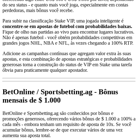
do seu status - e quanto mais você joga, especialmente em contas
perdedoras, mais bônus você recebe.
Para subir na classificação Stake VIP, uma jogada inteligente é
concentre-se em apostas de futebol com probabilidades baixas.
Fique de olho nas partidas ao vivo para encontrar lugares lucrativos.
Não é apenas futebol - você obtém probabilidades competitivas em
grandes jogos NHL, NBA e NFL, às vezes chegando a 100% RTP.
Adicione as campanhas contínuas que agregam valor extra às suas
apostas, e esta combinação de apostas estratégicas e probabilidades
generosas torna a construção do status de VIP em Stake uma tarefa
óbvia para praticamente qualquer apostador.
BetOnline / Sportsbetting.ag - Bônus
mensais de $ 1.000
BetOnline e Sportsbetting.ag são conhecidos por bônus e
promoções generosos, oferecendo vários bônus de $ 1.000 a 100% a
cada mês - embora tenham um requisito de aposta de 10x. Se você
acumular bônus, lembre-se de que executar vários de uma vez
aumenta sua aposta total.