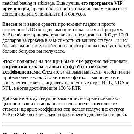
matched betting и arbitrage. Еще лучше,
его программа VIP
превосходна
, предоставляя постоянным игрокам множество
дополнительных привилегий и бонусов.
Внесение и вывод средств происходит гладко и просто,
особенно с LTC или другими криптовалютами. Программа
VIP особенно привлекательна: она предлагает от 100 до 1000
долларов за уровень в зависимости от вашего статуса - и чем
больше вы играете, особенно на проигрышных аккаунтах, тем
больше бонусов вы получаете.
Чтобы подняться на позиции Stake VIP, разумно действовать,
сосредоточьтесь на ставках на футбол с низкими
коэффициентами.
Следите за живыми матчами, чтобы найти
прибыльные места. Это не только футбол - вы получаете
конкурентные коэффициенты на крупные игры NHL, NBA и
NFL, иногда достигающие 100 % RTP.
Добавьте к этому текущие кампании, которые повышают
ценность ваших ставок, и это сочетание стратегических
ставок и щедрых коэффициентов делает получение статуса
VIP на Stake легкой задачей практически для любого игрока.