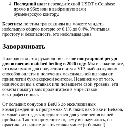
Последний шаг:
переведите свой USDT с Coinbase
прямо в 96ex или в выбранную вами
букмекерскую контору.
Берегись:
по этим транзакциям вы можете увидеть
небольшую общую потерю от 0.1% до 0.4%. Учитывая
простоту и безопасность, это небольшая цена.
Заворачивать
Подводя итог, это руководство - ваше
популярный ресурс
для освоения matched betting в 2026 году.
Мы изложили все,
что вам нужно для получения статуса VIP, выбора лучших
способов оплаты и получения максимальной выгоды от
привилегий букмекерской конторы. Независимо от того,
новичок ли вы в ставках или повышаете свой уровень, эти
советы помогут вам продвигаться в мире ставок
как профессионал.
От больших бонусов в BetUS до эксклюзивных
вознаграждений в программах VIP, таких как Stake и Betsson,
каждый совет здесь предназначен для увеличения вашей
прибыли. Так что примените то, чему вы научились, на
практике и начните делать ставки умнее (и больше!).