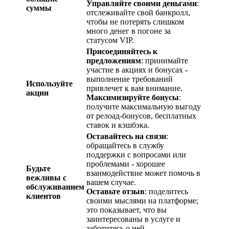
Управляйте своими деньгами
:
суммы
отслеживайте свой банкролл,
чтобы не потерять слишком
много денег в погоне за
статусом VIP.
Присоединяйтесь к
предложениям
: принимайте
участие в акциях и бонусах -
выполнение требований
Используйте
привлечет к вам внимание.
акции
Максимизируйте бонусы
:
получите максимальную выгоду
от релоад-бонусов, бесплатных
ставок и кэшбэка.
Оставайтесь на связи
:
обращайтесь в службу
поддержки с вопросами или
проблемами - хорошее
Будьте
взаимодействие может помочь в
вежливы с
вашем случае.
обслуживанием
Оставьте отзыв
: поделитесь
клиентов
своими мыслями на платформе;
это показывает, что вы
заинтересованы в услуге и
заботитесь о ней.