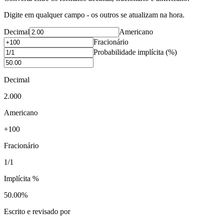
Digite em qualquer campo - os outros se atualizam na hora.
Decimal
Americano
Fracionário
Probabilidade implícita (%)
Decimal
2.000
Americano
+100
Fracionário
1/1
Implícita %
50.00%
Escrito e revisado por