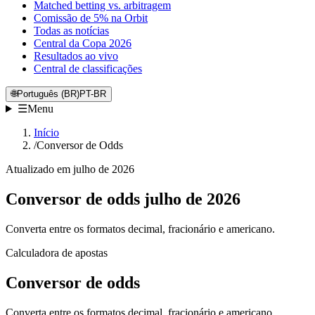
Matched betting vs. arbitragem
Comissão de 5% na Orbit
Todas as notícias
Central da Copa 2026
Resultados ao vivo
Central de classificações
🌐
Português (BR)
PT-BR
☰
Menu
Início
/
Conversor de Odds
Atualizado em julho de 2026
Conversor de odds julho de 2026
Converta entre os formatos decimal, fracionário e americano.
Calculadora de apostas
Conversor de odds
Converta entre os formatos decimal, fracionário e americano.