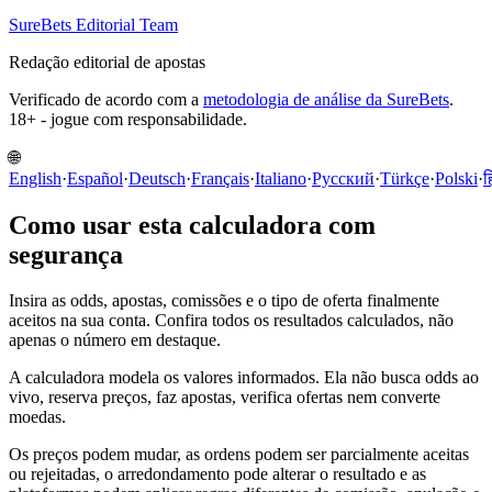
SureBets Editorial Team
Redação editorial de apostas
Verificado de acordo com a
metodologia de análise da SureBets
.
18+ - jogue com responsabilidade.
🌐
English
·
Español
·
Deutsch
·
Français
·
Italiano
·
Русский
·
Türkçe
·
Polski
·
ह
Como usar esta calculadora com
segurança
Insira as odds, apostas, comissões e o tipo de oferta finalmente
aceitos na sua conta. Confira todos os resultados calculados, não
apenas o número em destaque.
A calculadora modela os valores informados. Ela não busca odds ao
vivo, reserva preços, faz apostas, verifica ofertas nem converte
moedas.
Os preços podem mudar, as ordens podem ser parcialmente aceitas
ou rejeitadas, o arredondamento pode alterar o resultado e as