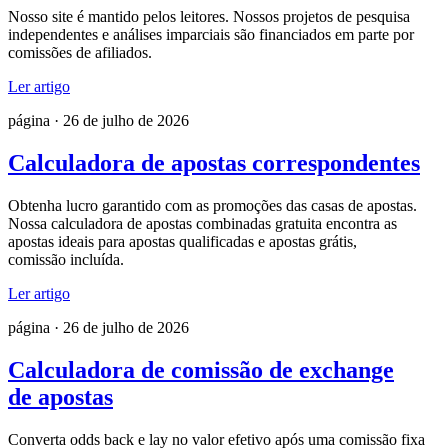
Nosso site é mantido pelos leitores. Nossos projetos de pesquisa
independentes e análises imparciais são financiados em parte por
comissões de afiliados.
Ler artigo
página
·
26 de julho de 2026
Calculadora de apostas correspondentes
Obtenha lucro garantido com as promoções das casas de apostas.
Nossa calculadora de apostas combinadas gratuita encontra as
apostas ideais para apostas qualificadas e apostas grátis,
comissão incluída.
Ler artigo
página
·
26 de julho de 2026
Calculadora de comissão de exchange
de apostas
Converta odds back e lay no valor efetivo após uma comissão fixa