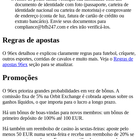
documento de identidade com foto (passaporte, carteira de
identidade nacional ou carteira de motorista) e comprovante
de endereço (conta de luz, fatura de cartão de crédito ou
extrato bancário). Envie seus documentos para
compliance@bfb247.com e eles irão verificá-los.
Regras de apostas
O 96ex detalhou e explicou claramente regras para futebol, críquete,
outros esportes, corridas de cavalos e muito mais. Veja o
Regras de
apostas 96ex
seção para se atualizar.
Promoções
O 96ex prioriza grandes probabilidades em vez de bônus. A
comissão fixa de 5% na Orbit Exchange é cobrada apenas sobre os
ganhos líquidos, o que importa para o lucro a longo prazo.
Há um bônus de boas-vindas para novos membros: um bônus de
primeiro depósito de 100% até 100 EUR.
Há também um reembolso de casino às sextas-feiras: aposte pelo
menos 50 EUR numa sexta-feira e receba um reembolso de 20% se