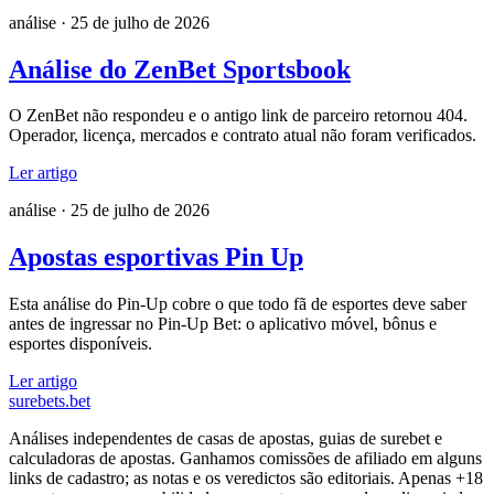
análise
·
25 de julho de 2026
Análise do ZenBet Sportsbook
O ZenBet não respondeu e o antigo link de parceiro retornou 404.
Operador, licença, mercados e contrato atual não foram verificados.
Ler artigo
análise
·
25 de julho de 2026
Apostas esportivas Pin Up
Esta análise do Pin-Up cobre o que todo fã de esportes deve saber
antes de ingressar no Pin-Up Bet: o aplicativo móvel, bônus e
esportes disponíveis.
Ler artigo
surebets
.bet
Análises independentes de casas de apostas, guias de surebet e
calculadoras de apostas. Ganhamos comissões de afiliado em alguns
links de cadastro; as notas e os veredictos são editoriais. Apenas +18