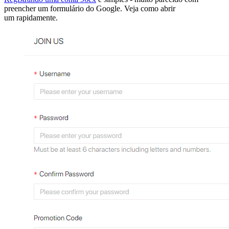
preencher um formulário do Google. Veja como abrir
um rapidamente.