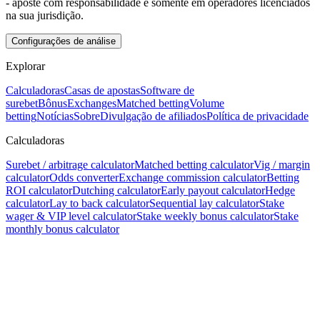
- aposte com responsabilidade e somente em operadores licenciados
na sua jurisdição.
Configurações de análise
Explorar
Calculadoras
Casas de apostas
Software de
surebet
Bônus
Exchanges
Matched betting
Volume
betting
Notícias
Sobre
Divulgação de afiliados
Política de privacidade
Calculadoras
Surebet / arbitrage calculator
Matched betting calculator
Vig / margin
calculator
Odds converter
Exchange commission calculator
Betting
ROI calculator
Dutching calculator
Early payout calculator
Hedge
calculator
Lay to back calculator
Sequential lay calculator
Stake
wager & VIP level calculator
Stake weekly bonus calculator
Stake
monthly bonus calculator