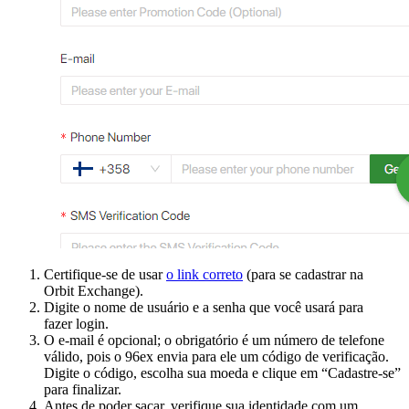
Certifique-se de usar
o link correto
(para se cadastrar na
Orbit Exchange).
Digite o nome de usuário e a senha que você usará para
fazer login.
O e-mail é opcional; o obrigatório é um número de telefone
válido, pois o 96ex envia para ele um código de verificação.
Digite o código, escolha sua moeda e clique em “Cadastre-se”
para finalizar.
Antes de poder sacar, verifique sua identidade com um