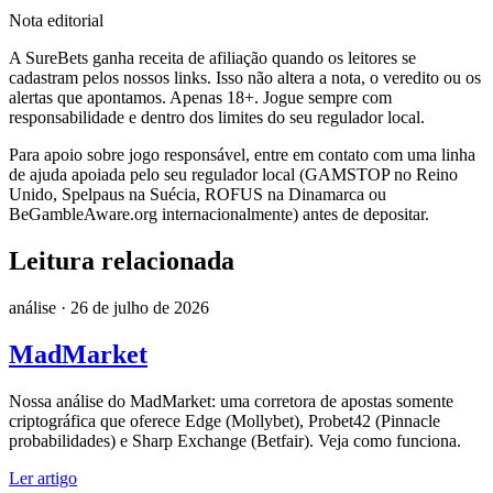
Nota editorial
A SureBets ganha receita de afiliação quando os leitores se
cadastram pelos nossos links. Isso não altera a nota, o veredito ou os
alertas que apontamos. Apenas 18+. Jogue sempre com
responsabilidade e dentro dos limites do seu regulador local.
Para apoio sobre jogo responsável, entre em contato com uma linha
de ajuda apoiada pelo seu regulador local (GAMSTOP no Reino
Unido, Spelpaus na Suécia, ROFUS na Dinamarca ou
BeGambleAware.org internacionalmente) antes de depositar.
Leitura relacionada
análise
·
26 de julho de 2026
MadMarket
Nossa análise do MadMarket: uma corretora de apostas somente
criptográfica que oferece Edge (Mollybet), Probet42 (Pinnacle
probabilidades) e Sharp Exchange (Betfair). Veja como funciona.
Ler artigo