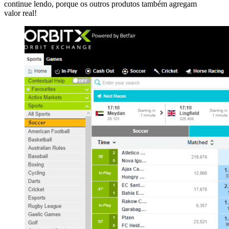
continue lendo, porque os outros produtos também agregam
valor real!