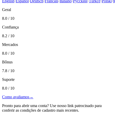
English
·
Español
·
Deutsch
·
Français
·
Italiano
·
Русский
·
Türkçe
·
Polski
·
ह
Geral
8.0 / 10
Confiança
8.2 / 10
Mercados
8.0 / 10
Bônus
7.8 / 10
Suporte
8.0 / 10
Como avaliamos
→
Pronto para abrir uma conta? Use nosso link patrocinado para
conferir as condições de cadastro mais recentes.