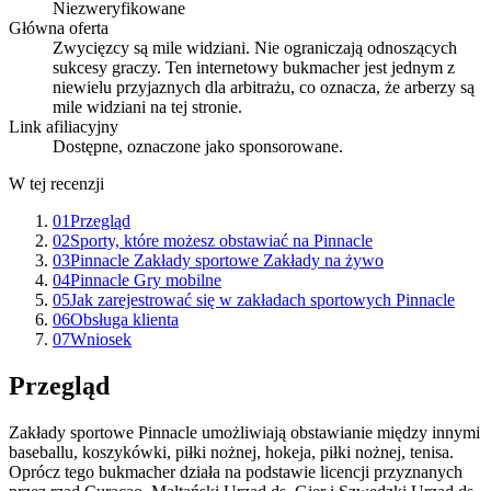
Niezweryfikowane
Główna oferta
Zwycięzcy są mile widziani. Nie ograniczają odnoszących
sukcesy graczy. Ten internetowy bukmacher jest jednym z
niewielu przyjaznych dla arbitrażu, co oznacza, że arberzy są
mile widziani na tej stronie.
Link afiliacyjny
Dostępne, oznaczone jako sponsorowane.
W tej recenzji
01
Przegląd
02
Sporty, które możesz obstawiać na Pinnacle
03
Pinnacle Zakłady sportowe Zakłady na żywo
04
Pinnacle Gry mobilne
05
Jak zarejestrować się w zakładach sportowych Pinnacle
06
Obsługa klienta
07
Wniosek
Przegląd
Zakłady sportowe Pinnacle umożliwiają obstawianie między innymi
baseballu, koszykówki, piłki nożnej, hokeja, piłki nożnej, tenisa.
Oprócz tego bukmacher działa na podstawie licencji przyznanych