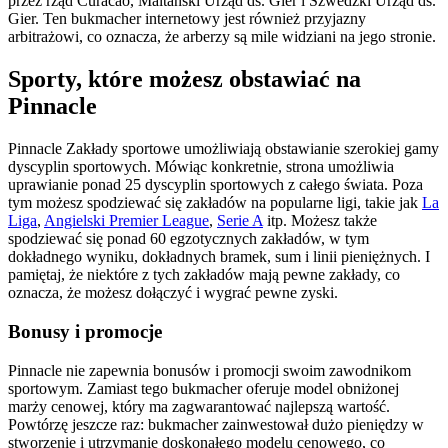
przez rząd Curacao, Maltański Urząd ds. Gier i Szwedzki Urząd ds.
Gier. Ten bukmacher internetowy jest również przyjazny
arbitrażowi, co oznacza, że arberzy są mile widziani na jego stronie.
Sporty, które możesz obstawiać na
Pinnacle
Pinnacle Zakłady sportowe umożliwiają obstawianie szerokiej gamy
dyscyplin sportowych. Mówiąc konkretnie, strona umożliwia
uprawianie ponad 25 dyscyplin sportowych z całego świata. Poza
tym możesz spodziewać się zakładów na popularne ligi, takie jak
La
Liga
,
Angielski Premier League
,
Serie A
itp. Możesz także
spodziewać się ponad 60 egzotycznych zakładów, w tym
dokładnego wyniku, dokładnych bramek, sum i linii pieniężnych. I
pamiętaj, że niektóre z tych zakładów mają pewne zakłady, co
oznacza, że możesz dołączyć i wygrać pewne zyski.
Bonusy i promocje
Pinnacle nie zapewnia bonusów i promocji swoim zawodnikom
sportowym. Zamiast tego bukmacher oferuje model obniżonej
marży cenowej, który ma zagwarantować najlepszą wartość.
Powtórzę jeszcze raz: bukmacher zainwestował dużo pieniędzy w
stworzenie i utrzymanie doskonałego modelu cenowego, co