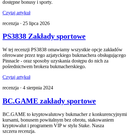
dostępne bonusy i sporty.
Czytaj artykuł
recenzja
·
25 lipca 2026
PS3838 Zakłady sportowe
W tej recenzji PS3838 omawiamy wszystkie opcje zakładów
oferowane przez tego azjatyckiego bukmachera obsługującego
Pinnacle - oraz sposoby uzyskania dostępu do nich za
pośrednictwem brokera bukmacherskiego.
Czytaj artykuł
recenzja
·
4 sierpnia 2024
BC.GAME zakłady sportowe
BC.GAME to kryptowalutowy bukmacher z konkurencyjnymi
kursami, bonusem powitalnym bez obrotu, stakowaniem
kryptowalut i programem VIP w stylu Stake. Nasza
szczera recenzja.