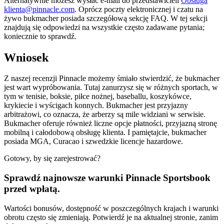
Alternatywnie możesz wysłać e-mail do przedstawicieli
Obsługa
klienta@pinnacle.com
. Oprócz poczty elektronicznej i czatu na
żywo bukmacher posiada szczegółową sekcję FAQ. W tej sekcji
znajdują się odpowiedzi na wszystkie często zadawane pytania;
koniecznie to sprawdź.
Wniosek
Z naszej recenzji Pinnacle możemy śmiało stwierdzić, że bukmacher
jest wart wypróbowania. Tutaj zanurzysz się w różnych sportach, w
tym w tenisie, boksie, piłce nożnej, baseballu, koszykówce,
krykiecie i wyścigach konnych. Bukmacher jest przyjazny
arbitrażowi, co oznacza, że arberzy są mile widziani w serwisie.
Bukmacher oferuje również liczne opcje płatności, przyjazną stronę
mobilną i całodobową obsługę klienta. I pamiętajcie, bukmacher
posiada MGA, Curacao i szwedzkie licencje hazardowe.
Gotowy, by się zarejestrować?
Sprawdź najnowsze warunki Pinnacle Sportsbook
przed wpłatą.
Wartości bonusów, dostępność w poszczególnych krajach i warunki
obrotu często się zmieniają. Potwierdź je na aktualnej stronie, zanim