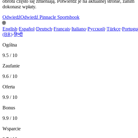
obrotu często się zmieniają. Potwierdź je na aktualnej stronie, zanim
dokonasz wpłaty.
Odwiedź
Odwiedź Pinnacle Sportsbook
🌐
English
·
Español
·
Deutsch
·
Français
·
Italiano
·
Русский
·
Türkçe
·
Portugu
(BR)
·
हिन्दी
Ogólna
9.5 / 10
Zaufanie
9.6 / 10
Oferta
9.9 / 10
Bonus
9.9 / 10
Wsparcie