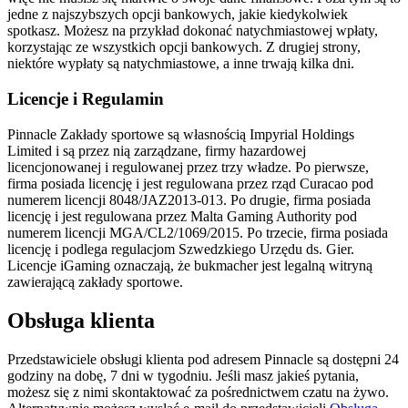
jedne z najszybszych opcji bankowych, jakie kiedykolwiek
spotkasz. Możesz na przykład dokonać natychmiastowej wpłaty,
korzystając ze wszystkich opcji bankowych. Z drugiej strony,
niektóre wypłaty są natychmiastowe, a inne trwają kilka dni.
Licencje i Regulamin
Pinnacle Zakłady sportowe są własnością Impyrial Holdings
Limited i są przez nią zarządzane, firmy hazardowej
licencjonowanej i regulowanej przez trzy władze. Po pierwsze,
firma posiada licencję i jest regulowana przez rząd Curacao pod
numerem licencji 8048/JAZ2013-013. Po drugie, firma posiada
licencję i jest regulowana przez Malta Gaming Authority pod
numerem licencji MGA/CL2/1069/2015. Po trzecie, firma posiada
licencję i podlega regulacjom Szwedzkiego Urzędu ds. Gier.
Licencje iGaming oznaczają, że bukmacher jest legalną witryną
zawierającą zakłady sportowe.
Obsługa klienta
Przedstawiciele obsługi klienta pod adresem Pinnacle są dostępni 24
godziny na dobę, 7 dni w tygodniu. Jeśli masz jakieś pytania,
możesz się z nimi skontaktować za pośrednictwem czatu na żywo.