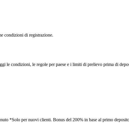
me condizioni di registrazione.
i le condizioni, le regole per paese e i limiti di prelievo prima di depos
enuto *Solo per nuovi clienti. Bonus del 200% in base al primo deposit