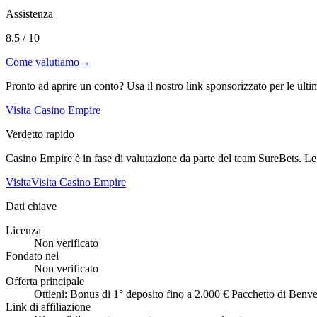
Assistenza
8.5 / 10
Come valutiamo
→
Pronto ad aprire un conto? Usa il nostro link sponsorizzato per le ulti
Visita Casino Empire
Verdetto rapido
Casino Empire è in fase di valutazione da parte del team SureBets. Legg
Visita
Visita Casino Empire
Dati chiave
Licenza
Non verificato
Fondato nel
Non verificato
Offerta principale
Ottieni: Bonus di 1° deposito fino a 2.000 € Pacchetto di Benv
Link di affiliazione