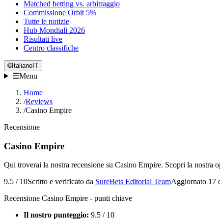
Matched betting vs. arbitraggio
Commissione Orbit 5%
Tutte le notizie
Hub Mondiali 2026
Risultati live
Centro classifiche
🌐
Italiano
IT
☰
Menu
Home
/
Reviews
/
Casino Empire
Recensione
Casino Empire
Qui troverai la nostra recensione su Casino Empire. Scopri la nostra o
9.5 / 10
Scritto e verificato da
SureBets Editorial Team
Aggiornato 17 
Recensione Casino Empire - punti chiave
Il nostro punteggio
:
9.5 / 10