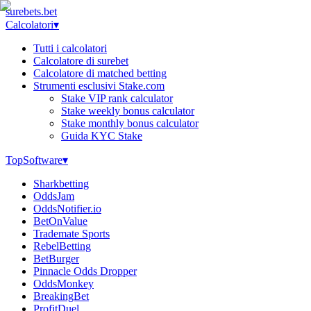
surebets
.bet
Calcolatori
▾
Tutti i calcolatori
Calcolatore di surebet
Calcolatore di matched betting
Strumenti esclusivi Stake.com
Stake VIP rank calculator
Stake weekly bonus calculator
Stake monthly bonus calculator
Guida KYC Stake
Top
Software
▾
Sharkbetting
OddsJam
OddsNotifier.io
BetOnValue
Trademate Sports
RebelBetting
BetBurger
Pinnacle Odds Dropper
OddsMonkey
BreakingBet
ProfitDuel