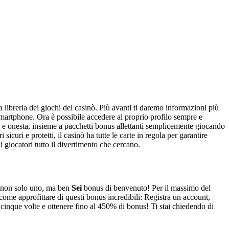
ibreria dei giochi del casinò. Più avanti ti daremo informazioni più
i smartphone. Ora è possibile accedere al proprio profilo sempre e
 e onesta, insieme a pacchetti bonus allettanti semplicemente giocando
 sicuri e protetti, il casinò ha tutte le carte in regola per garantire
i giocatori tutto il divertimento che cercano.
rà non solo uno, ma ben
Sei
bonus di benvenuto! Per il massimo del
o come approfittare di questi bonus incredibili: Registra un account,
r cinque volte e ottenere fino al 450% di bonus! Ti stai chiedendo di