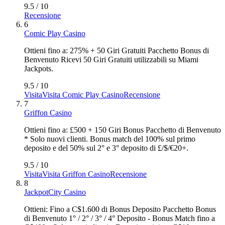
9.5 / 10
Recensione
6
Comic Play Casino
Ottieni fino a: 275% + 50 Giri Gratuiti Pacchetto Bonus di
Benvenuto Ricevi 50 Giri Gratuiti utilizzabili su Miami
Jackpots.
9.5 / 10
Visita
Visita Comic Play Casino
Recensione
7
Griffon Casino
Ottieni fino a: £500 + 150 Giri Bonus Pacchetto di Benvenuto
* Solo nuovi clienti. Bonus match del 100% sul primo
deposito e del 50% sul 2° e 3° deposito di £/$/€20+.
9.5 / 10
Visita
Visita Griffon Casino
Recensione
8
JackpotCity Casino
Ottieni: Fino a C$1.600 di Bonus Deposito Pacchetto Bonus
di Benvenuto 1° / 2° / 3° / 4° Deposito - Bonus Match fino a