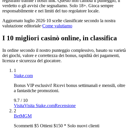
registrano tramite i nostri link. Questo non cambia il punteggio, il
verdetto o gli avvisi che segnaliamo. Solo 18+. Gioca sempre
responsabilmente e nei limiti del tuo regolatore locale.
Aggiornato luglio 2026
·
10 scelte classificate secondo la nostra
valutazione editoriale
·
Come valutiamo
I 10 migliori casinò online, in classifica
In ordine secondo il nostro punteggio complessivo, basato su varietà
dei giochi, valore e correttezza dei bonus, rapidità dei pagamenti,
licenza e sicurezza del giocatore.
1
Stake.com
Bonus VIP esclusivi! Ricevi bonus settimanali e mensili, oltre
a fantastiche promozioni.
9.7 / 10
Visita
Visita Stake.com
Recensione
2
BetMGM
Scommetti $5 Ottieni $150 * Solo nuovi clienti