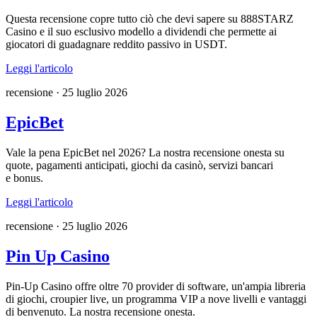
Questa recensione copre tutto ciò che devi sapere su 888STARZ
Casino e il suo esclusivo modello a dividendi che permette ai
giocatori di guadagnare reddito passivo in USDT.
Leggi l'articolo
recensione
·
25 luglio 2026
EpicBet
Vale la pena EpicBet nel 2026? La nostra recensione onesta su
quote, pagamenti anticipati, giochi da casinò, servizi bancari
e bonus.
Leggi l'articolo
recensione
·
25 luglio 2026
Pin Up Casino
Pin-Up Casino offre oltre 70 provider di software, un'ampia libreria
di giochi, croupier live, un programma VIP a nove livelli e vantaggi
di benvenuto. La nostra recensione onesta.