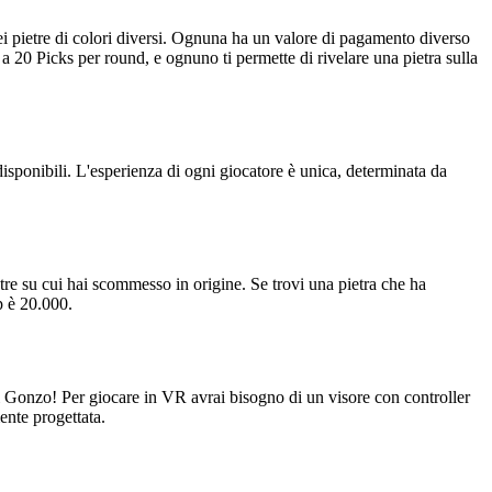
 sei pietre di colori diversi. Ognuna ha un valore di pagamento diverso
o a 20 Picks per round, e ognuno ti permette di rivelare una pietra sulla
s disponibili. L'esperienza di ogni giocatore è unica, determinata da
ietre su cui hai scommesso in origine. Se trovi una pietra che ha
p è 20.000.
i Gonzo! Per giocare in VR avrai bisogno di un visore con controller
ente progettata.