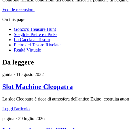
Vedi le recensioni
On this page
Gonzo's Treasure Hunt
Scegli le Pietre e i Picks
La Caccia al Tesoro
Pietre del Tesoro Rivelate
Realtà Virtuale
Da leggere
guida
·
11 agosto 2022
Slot Machine Cleopatra
La slot Cleopatra è ricca di atmosfera dell'antico Egitto, costruita att
Leggi l'articolo
pagina
·
29 luglio 2026