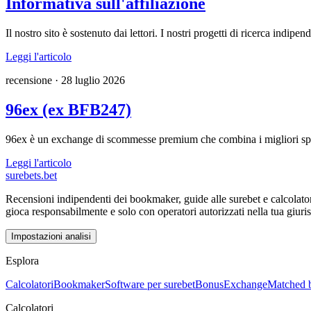
Informativa sull'affiliazione
Il nostro sito è sostenuto dai lettori. I nostri progetti di ricerca indipe
Leggi l'articolo
recensione
·
28 luglio 2026
96ex (ex BFB247)
96ex è un exchange di scommesse premium che combina i migliori sport
Leggi l'articolo
surebets
.bet
Recensioni indipendenti dei bookmaker, guide alle surebet e calcolator
gioca responsabilmente e solo con operatori autorizzati nella tua giuri
Impostazioni analisi
Esplora
Calcolatori
Bookmaker
Software per surebet
Bonus
Exchange
Matched b
Calcolatori