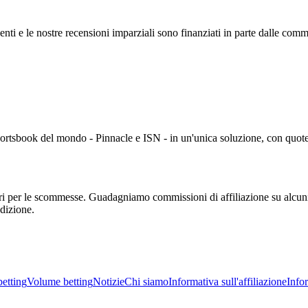
ndenti e le nostre recensioni imparziali sono finanziati in parte dalle comm
sbook del mondo - Pinnacle e ISN - in un'unica soluzione, con quote e
i per le scommesse. Guadagniamo commissioni di affiliazione su alcuni li
sdizione.
etting
Volume betting
Notizie
Chi siamo
Informativa sull'affiliazione
Info