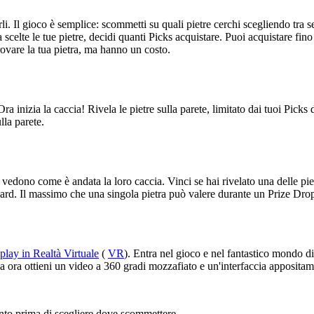
arli. Il gioco è semplice: scommetti su quali pietre cerchi scegliendo tra
a scelte le tue pietre, decidi quanti Picks acquistare. Puoi acquistare fin
trovare la tua pietra, ma hanno un costo.
Ora inizia la caccia! Rivela le pietre sulla parete, limitato dai tuoi Pick
lla parete.
utti vedono come è andata la loro caccia. Vinci se hai rivelato una delle p
ard. Il massimo che una singola pietra può valere durante un Prize Dro
play in Realtà Virtuale
(
VR
). Entra nel gioco e nel fantastico mondo d
 ma ora ottieni un video a 360 gradi mozzafiato e un'interfaccia appositam
ento prima di scegliere dove scommettere.