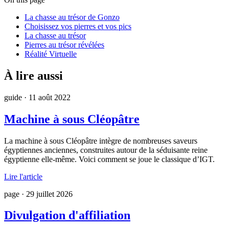
La chasse au trésor de Gonzo
Choisissez vos pierres et vos pics
La chasse au trésor
Pierres au trésor révélées
Réalité Virtuelle
À lire aussi
guide
·
11 août 2022
Machine à sous Cléopâtre
La machine à sous Cléopâtre intègre de nombreuses saveurs
égyptiennes anciennes, construites autour de la séduisante reine
égyptienne elle-même. Voici comment se joue le classique d’IGT.
Lire l'article
page
·
29 juillet 2026
Divulgation d'affiliation