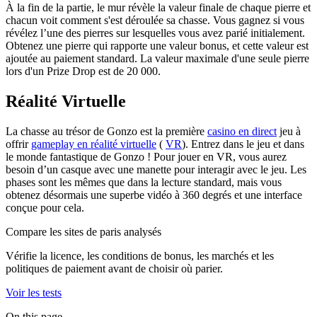
À la fin de la partie, le mur révèle la valeur finale de chaque pierre et
chacun voit comment s'est déroulée sa chasse. Vous gagnez si vous
révélez l’une des pierres sur lesquelles vous avez parié initialement.
Obtenez une pierre qui rapporte une valeur bonus, et cette valeur est
ajoutée au paiement standard. La valeur maximale d'une seule pierre
lors d'un Prize Drop est de 20 000.
Réalité Virtuelle
La chasse au trésor de Gonzo est la première
casino en direct
jeu à
offrir
gameplay en réalité virtuelle
(
VR
). Entrez dans le jeu et dans
le monde fantastique de Gonzo ! Pour jouer en VR, vous aurez
besoin d’un casque avec une manette pour interagir avec le jeu. Les
phases sont les mêmes que dans la lecture standard, mais vous
obtenez désormais une superbe vidéo à 360 degrés et une interface
conçue pour cela.
Compare les sites de paris analysés
Vérifie la licence, les conditions de bonus, les marchés et les
politiques de paiement avant de choisir où parier.
Voir les tests
On this page