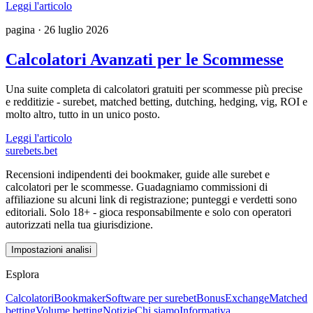
Leggi l'articolo
pagina
·
26 luglio 2026
Calcolatori Avanzati per le Scommesse
Una suite completa di calcolatori gratuiti per scommesse più precise
e redditizie - surebet, matched betting, dutching, hedging, vig, ROI e
molto altro, tutto in un unico posto.
Leggi l'articolo
surebets
.bet
Recensioni indipendenti dei bookmaker, guide alle surebet e
calcolatori per le scommesse. Guadagniamo commissioni di
affiliazione su alcuni link di registrazione; punteggi e verdetti sono
editoriali. Solo 18+ - gioca responsabilmente e solo con operatori
autorizzati nella tua giurisdizione.
Impostazioni analisi
Esplora
Calcolatori
Bookmaker
Software per surebet
Bonus
Exchange
Matched
betting
Volume betting
Notizie
Chi siamo
Informativa