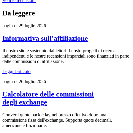
Vedi le recensioni
Da leggere
pagina
·
29 luglio 2026
Informativa sull'affiliazione
Il nostro sito è sostenuto dai lettori. I nostri progetti di ricerca
indipendenti e le nostre recensioni imparziali sono finanziati in parte
dalle commissioni di affiliazione.
Leggi l'articolo
pagina
·
26 luglio 2026
Calcolatore delle commissioni
degli exchange
Converti quote back e lay nel prezzo effettivo dopo una
commissione fissa dell'exchange. Supporta quote decimali,
americane e frazionarie.