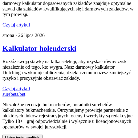
darmowy kalkulator dopasowanych zakładów znajduje optymalne
stawki dla zakładów kwalifikujących się i darmowych zakładów, w
tym prowizji.
Czytaj artykuł
strona
·
26 lipca 2026
Kalkulator holenderski
Rozłóż swoją stawkę na kilka selekcji, aby uzyskać równy zysk
niezależnie od tego, kto wygra. Nasz darmowy kalkulator
Dutchinga wykonuje obliczenia, dzięki czemu możesz zmniejszyć
ryzyko i precyzyjnie obstawiać zakłady.
Czytaj artykuł
surebets
.bet
Niezależne recenzje bukmacherów, poradniki surebetów i
kalkulatory bukmacherskie. Otrzymujemy prowizje partnerskie z
niektórych linków rejestracyjnych; oceny i werdykty są redakcyjne.
Tylko 18+ - graj odpowiedzialnie i wyłącznie u licencjonowanych
operatorów w swojej jurysdykcji.
Ustawienia analityki