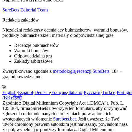
SureBets Editorial Team
Redakcja zakładów
Niezależni redaktorzy oceniający bukmacherów, warunki bonusów,
produkty bukmacherskie i materiały o odpowiedzialnej grze.
Recenzje bukmacherów
Warunki bonusów
Odpowiedzialna gra
Zakłady arbitrażowe
Zweryfikowano zgodnie z
metodologią recenzji SureBets
. 18+ -
graj odpowiedzialnie.
🌐
English
·
Español
·
Deutsch
·
Français
·
Italiano
·
Русский
·
Türkçe
·
Portugu
(BR)
·
हिन्दी
Zgodnie z Digital Millennium Copyright Act („DMCA”), Pub. L.
105-304, firma SureBets utworzyła ten formularz, aby otrzymywać
zgłoszenia o domniemanych naruszeniach praw autorskich
występujących w domenie
Surebets.bet
. Jeśli uważasz, że Twój
utwór chroniony prawem autorskim jest naruszany, powiadom nasz
zespół, wypełniając poniższy formularz. Digital Millennium