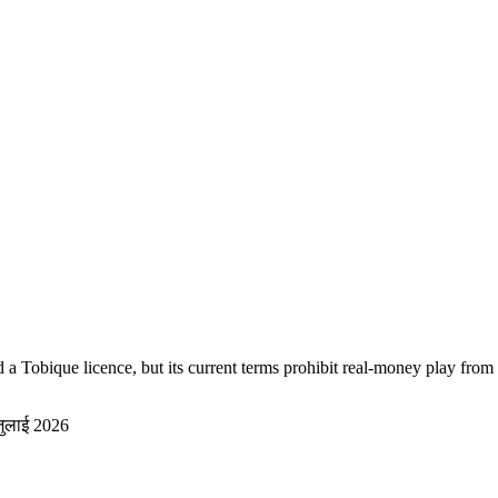
 Tobique licence, but its current terms prohibit real-money play from P
जुलाई 2026