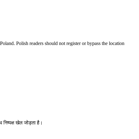
oland. Polish readers should not register or bypass the location
 निष्पक्ष खेल जोड़ता है।