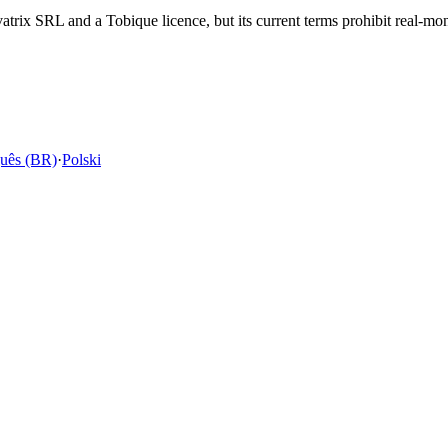
trix SRL and a Tobique licence, but its current terms prohibit real-mon
guês (BR)
·
Polski