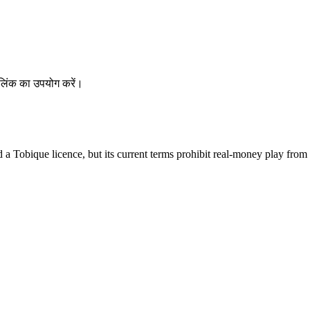
 लिंक का उपयोग करें।
 Tobique licence, but its current terms prohibit real-money play from P