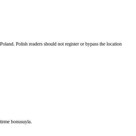
oland. Polish readers should not register or bypass the location
ştirme bonusuyla.