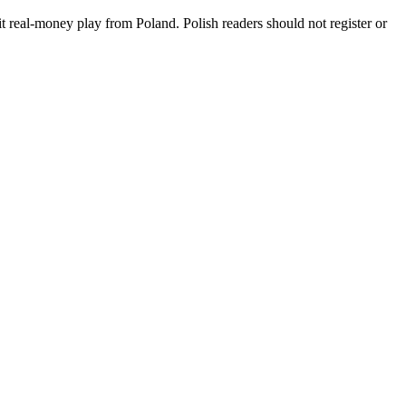
t real-money play from Poland. Polish readers should not register or