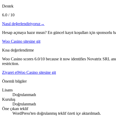
Destek
6.0 / 10
Nasıl değerlendiriyoruz
→
Hesap açmaya hazır mısın? En güncel kayıt koşulları için sponsorlu ba
Woo Casino sitesine git
Kısa değerlendirme
Woo Casino scores 6.0/10 because it now identifies Novatrix SRL and a
restriction.
Ziyaret et
Woo Casino sitesine git
Önemli bilgiler
Lisans
Doğrulanmadı
Kuruluş
Doğrulanmadı
Öne çıkan teklif
WordPress'ten doğrulanmış teklif özeti içe aktarılmadı.