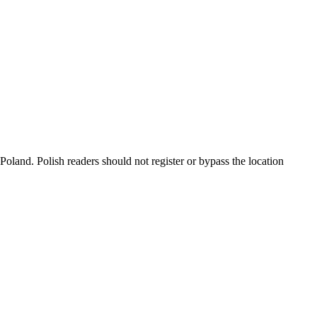
oland. Polish readers should not register or bypass the location