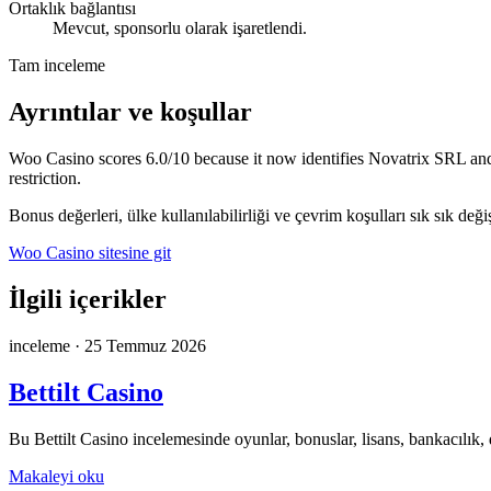
Ortaklık bağlantısı
Mevcut, sponsorlu olarak işaretlendi.
Tam inceleme
Ayrıntılar ve koşullar
Woo Casino scores 6.0/10 because it now identifies Novatrix SRL and a
restriction.
Bonus değerleri, ülke kullanılabilirliği ve çevrim koşulları sık sık de
Woo Casino sitesine git
İlgili içerikler
inceleme
·
25 Temmuz 2026
Bettilt Casino
Bu Bettilt Casino incelemesinde oyunlar, bonuslar, lisans, bankacılık,
Makaleyi oku