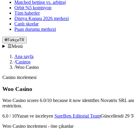
Matched betting vs. arbitraj
Orbit %5 komisyon
Tüm haberler
Dünya Kupası 2026 merkezi
Canlı skorlar
Puan durumu merkezi
🌐
Türkçe
TR
☰
Menü
Ana sayfa
/
Casinos
/
Woo Casino
Casino incelemesi
Woo Casino
Woo Casino scores 6.0/10 because it now identifies Novatrix SRL and a
restriction.
6.0 / 10
Yazan ve inceleyen
SureBets Editorial Team
Güncellendi 29 
Woo Casino incelemesi - öne çıkanlar