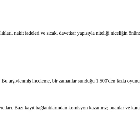
ları, nakit iadeleri ve sıcak, davetkar yapısıyla niteliği niceliğin ön
Bu arşivlenmiş inceleme, bir zamanlar sunduğu 1.500'den fazla oyunu, 
yıcıları. Bazı kayıt bağlantılarından komisyon kazanırız; puanlar ve kar