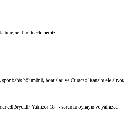
ünde tutuyor. Tam incelememiz.
spor bahis bölümünü, bonusları ve Curaçao lisansını ele alıyor.
arlar editöryeldir. Yalnızca 18+ - sorumlu oynayın ve yalnızca