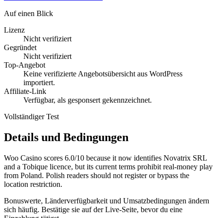
Auf einen Blick
Lizenz
Nicht verifiziert
Gegründet
Nicht verifiziert
Top-Angebot
Keine verifizierte Angebotsübersicht aus WordPress
importiert.
Affiliate-Link
Verfügbar, als gesponsert gekennzeichnet.
Vollständiger Test
Details und Bedingungen
Woo Casino scores 6.0/10 because it now identifies Novatrix SRL
and a Tobique licence, but its current terms prohibit real-money play
from Poland. Polish readers should not register or bypass the
location restriction.
Bonuswerte, Länderverfügbarkeit und Umsatzbedingungen ändern
sich häufig. Bestätige sie auf der Live-Seite, bevor du eine