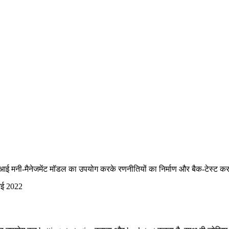
 एआई मनी-मैनेजमेंट मॉडल का उपयोग करके रणनीतियों का निर्माण और बैक-टेस्ट क
मई 2022