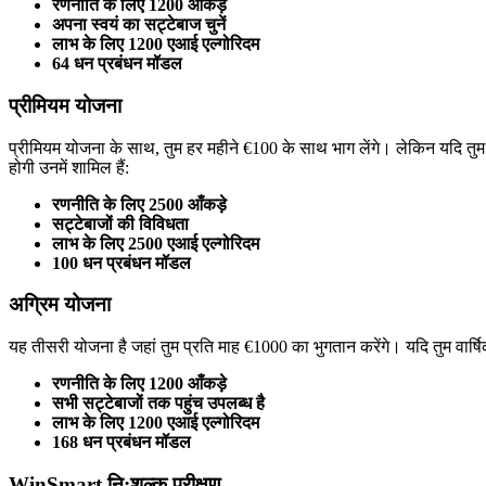
रणनीति के लिए 1200 आँकड़े
अपना स्वयं का सट्टेबाज चुनें
लाभ के लिए 1200 एआई एल्गोरिदम
64 धन प्रबंधन मॉडल
प्रीमियम योजना
प्रीमियम योजना के साथ, तुम हर महीने €100 के साथ भाग लेंगे। लेकिन यदि तुम व
होगी उनमें शामिल हैं:
रणनीति के लिए 2500 आँकड़े
सट्टेबाजों की विविधता
लाभ के लिए 2500 एआई एल्गोरिदम
100 धन प्रबंधन मॉडल
अग्रिम योजना
यह तीसरी योजना है जहां तुम प्रति माह €1000 का भुगतान करेंगे। यदि तुम वार्षि
रणनीति के लिए 1200 आँकड़े
सभी सट्टेबाजों तक पहुंच उपलब्ध है
लाभ के लिए 1200 एआई एल्गोरिदम
168 धन प्रबंधन मॉडल
WinSmart नि:शुल्क परीक्षण