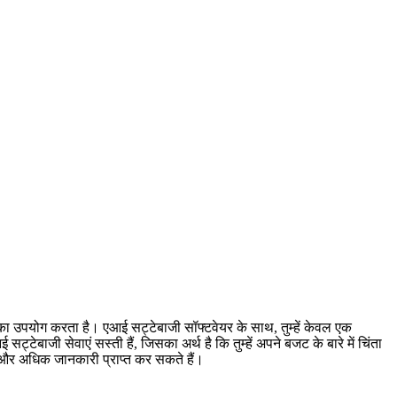
 का उपयोग करता है। एआई सट्टेबाजी सॉफ्टवेयर के साथ, तुम्हें केवल एक
ाजी सेवाएं सस्ती हैं, जिसका अर्थ है कि तुम्हें अपने बजट के बारे में चिंता
ैं और अधिक जानकारी प्राप्त कर सकते हैं।