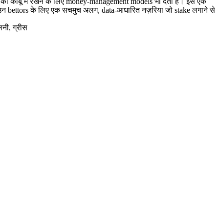
म को काबू में रखने के लिए money-management models भी देता है। इसे एक
ें। उन bettors के लिए एक सचमुच अलग, data-आधारित नज़रिया जो stake लगाने से
िनी, ग्रीस