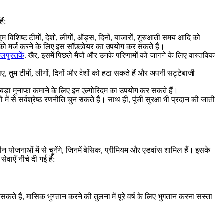
ैं:
तुम विशिष्ट टीमों, देशों, लीगों, ऑड्स, दिनों, बाजारों, शुरुआती समय आदि को
को मर्ज करने के लिए इस सॉफ़्टवेयर का उपयोग कर सकते हैं।
ेलपुस्तकें
. खैर, इसमें पिछले मैचों और उनके परिणामों को जानने के लिए वास्तविक
िए, तुम टीमों, लीगों, दिनों और देशों को हटा सकते हैं और अपनी सट्टेबाजी
 बड़ा मुनाफा कमाने के लिए इन एल्गोरिदम का उपयोग कर सकते हैं।
 से सर्वश्रेष्ठ रणनीति चुन सकते हैं। साथ ही, पूंजी सुरक्षा भी प्रदान की जाती
न योजनाओं में से चुनेंगे, जिनमें बेसिक, प्रीमियम और एडवांस शामिल हैं। इसके
वाएँ नीचे दी गई हैं:
 सकते हैं, मासिक भुगतान करने की तुलना में पूरे वर्ष के लिए भुगतान करना सस्ता