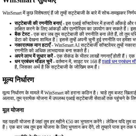
WinSmart सुविधाएँ
WinSmart में कुछ विशेषताएं हैं जो तुम्हें सट्टेबाजी के बारे में सोच-समझकर निर्ण
सट्टेबाजी की रणनीति बनाएं -
इस एआई सॉफ्टवेयर में हजारों आँकड़े और एल्
लक्षित करने के लिए आंकड़ों और एल्गोरिदम का उपयोग कर सकते हैं। इसस
बैक टेस्ट -
एक बार जब तुम सट्टेबाजी की रणनीति बना लेते हैं, तो तुम प
डेटा को देखना शामिल है। इससे तुम्हें अपनी चुनी हुई रणनीति पर हमेशा भ
नकारात्मक मान हटाएँ -
WinSmart AI सट्टेबाजी सॉफ्टवेयर तुम्हें नकारात्
रणनीति को अधिक लाभदायक बना सकते हैं।
अपने लाभ में सुधार करें -
एक सेकंड के भीतर लाखों गणनाएँ होती हैं। एक 
धन प्रबंधन मॉडल चुनें -
वर्तमान में, साइट पर 168 हैं
एआई धन प्रबंधन म
है, जिसका अर्थ है कि सट्टेबाजी के जोखिम कम हैं।
मूल्य निर्धारण
मूल्य निर्धारण के मामले में WinSmart को हराना कठिन है। चाहे तुम बजट खिलाड़ी
अलावा, तुम प्रत्येक योजना में उपलब्ध एआई सट्टेबाजी सेवाओं तक पहुंचने के लिए 
मूल योजना
यह पहली योजना है जहां तुम हर महीने €50 का भुगतान करेंगे। लेकिन यदि तुम वार्ष
है। एक बार जब तुम इस योजना के लिए भुगतान कर देंगे, तो तुम्हारे पास इन तक पह