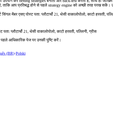
 का उपयोग कर betting strategies बनाता और back-test करता है, साथ ही जोखि
ता है, ताकि आप प्रतिबद्ध होने से पहले strategy engine को अच्छी तरह परख सक
ट सिंगल मेंबर एसए पोस्ट पता: प्लौटार्चो 21, थेसी वाकालोपोलो, काटो हरवती, पल्ल
्ट पता: प्लौटार्चो 21, थेसी वाकालोपोलो, काटो हरवती, पल्लिनी, ग्रीस
से पहले आधिकारिक पेज पर उनकी पुष्टि करें।
guês (BR)
·
Polski