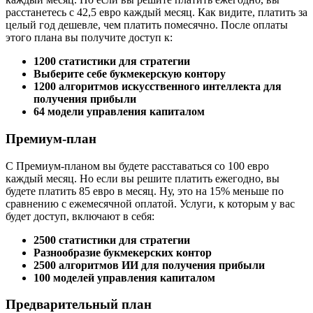
расстанетесь с 42,5 евро каждый месяц. Как видите, платить за
целый год дешевле, чем платить помесячно. После оплаты
этого плана вы получите доступ к:
1200 статистики для стратегии
Выберите себе букмекерскую контору
1200 алгоритмов искусственного интеллекта для
получения прибыли
64 модели управления капиталом
Премиум-план
С Премиум-планом вы будете расставаться со 100 евро
каждый месяц. Но если вы решите платить ежегодно, вы
будете платить 85 евро в месяц. Ну, это на 15% меньше по
сравнению с ежемесячной оплатой. Услуги, к которым у вас
будет доступ, включают в себя:
2500 статистики для стратегии
Разнообразие букмекерских контор
2500 алгоритмов ИИ для получения прибыли
100 моделей управления капиталом
Предварительный план