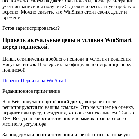
беспокоясь о своем бюджете. Фактически, после регистрации
учетной записи вы получите 5-дневную бесплатную пробную
версию. Можно сказать, что WinSmart стоит своих денег и
времени.
Готов зарегистрироваться?
Проверь актуальные цены и условия WinSmart
перед подпиской.
Цены, ограничения пробного периода и условия продления
могут меняться. Проверь их на официальной странице перед
подпиской.
Перейти
Перейти на WinSmart
Редакционное примечание
SureBets получает партнёрский доход, когда читатели
регистрируются по нашим ссылкам. Это не влияет на оценку,
вердикт или предупреждения, которые мы указываем. Только
18+. Всегда играй ответственно и в рамках правил своего
местного регулятора.
За поддержкой по ответственной игре обратись на горячую