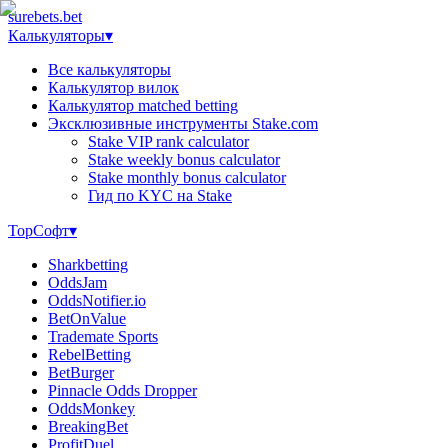
surebets
.bet
Калькуляторы
▾
Все калькуляторы
Калькулятор вилок
Калькулятор matched betting
Эксклюзивные инструменты Stake.com
Stake VIP rank calculator
Stake weekly bonus calculator
Stake monthly bonus calculator
Гид по KYC на Stake
Top
Софт
▾
Sharkbetting
OddsJam
OddsNotifier.io
BetOnValue
Trademate Sports
RebelBetting
BetBurger
Pinnacle Odds Dropper
OddsMonkey
BreakingBet
ProfitDuel