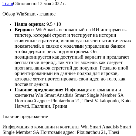
Team
Обновлено 12 мая 2022 г.
Обзор WinSmart - главное
Наша оценка
:
9.5 / 10
Вердикт
:
WinSmart - основанный на ИИ инструмент-
типстер, который строит и тестирует на истории
ставочные стратегии, используя тысячи статистических
показателей, в связке с моделями управления банком,
чтобы держать риск под контролем. Он
позиционируется как доступный вариант и предлагает
бесплатный период, так что ты можешь как следует
прогнать движок стратегий до покупки. Реально иной,
ориентированный на данные подход для игроков,
которые хотят протестировать свои идеи до того, как
поставят деньги.
Главное предложение
:
Информация о компании и
контакты Win Smart Anadisis Smart Single Member SA
Почтовый адрес: Ploutarchou 21, Thesi Vakalopoulo, Kato
Harvati, Паллини, Греция
Главное предложение
Информация о компании и контакты Win Smart Anadisis Smart
Single Member SA Почтовый адрес: Ploutarchou 21, Thesi