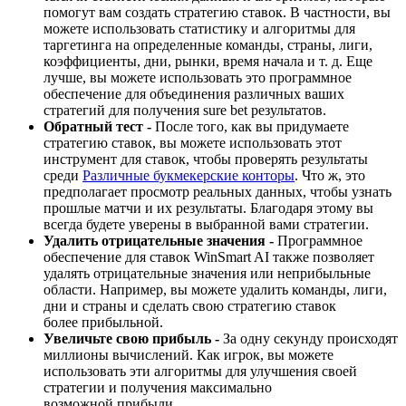
помогут вам создать стратегию ставок. В частности, вы
можете использовать статистику и алгоритмы для
таргетинга на определенные команды, страны, лиги,
коэффициенты, дни, рынки, время начала и т. д. Еще
лучше, вы можете использовать это программное
обеспечение для объединения различных ваших
стратегий для получения sure bet результатов.
Обратный тест -
После того, как вы придумаете
стратегию ставок, вы можете использовать этот
инструмент для ставок, чтобы проверять результаты
среди
Различные букмекерские конторы
. Что ж, это
предполагает просмотр реальных данных, чтобы узнать
прошлые матчи и их результаты. Благодаря этому вы
всегда будете уверены в выбранной вами стратегии.
Удалить отрицательные значения -
Программное
обеспечение для ставок WinSmart AI также позволяет
удалять отрицательные значения или неприбыльные
области. Например, вы можете удалить команды, лиги,
дни и страны и сделать свою стратегию ставок
более прибыльной.
Увеличьте свою прибыль -
За одну секунду происходят
миллионы вычислений. Как игрок, вы можете
использовать эти алгоритмы для улучшения своей
стратегии и получения максимально
возможной прибыли.