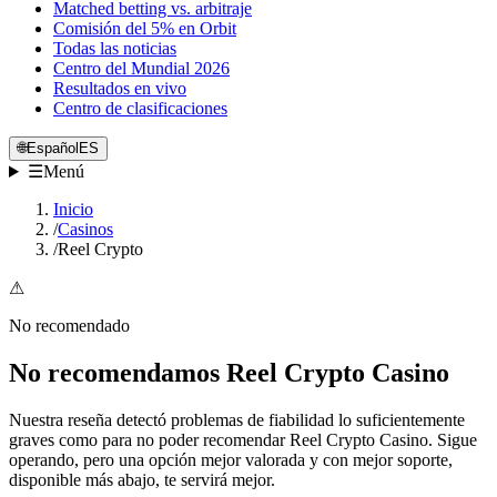
Matched betting vs. arbitraje
Comisión del 5% en Orbit
Todas las noticias
Centro del Mundial 2026
Resultados en vivo
Centro de clasificaciones
🌐
Español
ES
☰
Menú
Inicio
/
Casinos
/
Reel Crypto
⚠
No recomendado
No recomendamos Reel Crypto Casino
Nuestra reseña detectó problemas de fiabilidad lo suficientemente
graves como para no poder recomendar Reel Crypto Casino. Sigue
operando, pero una opción mejor valorada y con mejor soporte,
disponible más abajo, te servirá mejor.