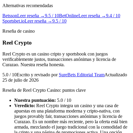
Alternativas recomendadas
Betsson
Leer reseña
→
9.5 / 10
BetOnline
Leer reseña
→
9.4 / 10
Sportsbet.io
Leer reseña
→
9.5 / 10
Reseña de casino
Reel Crypto
Reel Crypto es un casino cripto y sportsbook con juegos
verificablemente justos, transacciones anónimas y licencia de
Curazao. Nuestra reseña honesta.
5.0 / 10
Escrito y revisado por
SureBets Editorial Team
Actualizado
25 de julio de 2026
Reseña de Reel Crypto Casino: puntos clave
Nuestra puntuación
:
5.0 / 10
Veredicto
:
Reel Crypto integra un casino y una casa de
apuestas en una plataforma moderna y cripto-nativa, con
juegos provably fair, transacciones anónimas y licencia de
Curazao. Es un nombre más reciente, pero la oferta está bien
armada, mezclando el juego tradicional con la comodidad de
la cripto y una página de promociones activa. Una opción