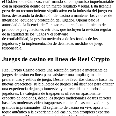
el Gobierno de Curazao, reafirmando su compromiso inquebrantable
con la operación dentro de un marco regulado y legal. Esta licencia
goza de un reconocimiento significativo en la industria del juego en
línea, destacando la dedicación del casino a mantener los valores de
integridad, equidad y protección del jugador. Operar bajo la
autoridad de la licencia de Curazao requiere el cumplimiento de
protocolos y regulaciones estrictos, que incluyen la revisión regular
de la equidad de los juegos y el software
de confiabilidad, la gestión meticulosa de los fondos de los
jugadores y la implementación de detalladas medidas de juego
responsable.
Juegos de casino en línea de Reel Crypto
Reel Crypto Casino ofrece una selección diversa e interesante de
juegos de casino en línea para satisfacer una amplia gama de
preferencias y estilos de juego. Desde los favoritos clásicos hasta las
nuevas creaciones, su biblioteca de juegos está diseñada para ofrecer
una experiencia de juego inmersiva y entretenida para todos los
jugadores. La categoría de tragaperras ofrece un apasionante
espectro de opciones, desde los juegos tradicionales de tres carretes
hasta las modernas video tragaperras con temáticas cautivadoras y
gráficos impresionantes. El segmento de casino en vivo aporta un
toque auténtico a la experiencia del casino, con croupiers expertos