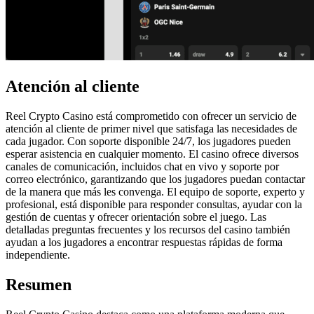
Atención al cliente
Reel Crypto Casino está comprometido con ofrecer un servicio de
atención al cliente de primer nivel que satisfaga las necesidades de
cada jugador. Con soporte disponible 24/7, los jugadores pueden
esperar asistencia en cualquier momento. El casino ofrece diversos
canales de comunicación, incluidos chat en vivo y soporte por
correo electrónico, garantizando que los jugadores puedan contactar
de la manera que más les convenga. El equipo de soporte, experto y
profesional, está disponible para responder consultas, ayudar con la
gestión de cuentas y ofrecer orientación sobre el juego. Las
detalladas preguntas frecuentes y los recursos del casino también
ayudan a los jugadores a encontrar respuestas rápidas de forma
independiente.
Resumen