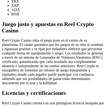
TRX
XRP
ADA
BNB
Juego justo y apuestas en Reel Crypto
Casino
Reel Crypto Casino sitúa el juego justo en el centro de su
plataforma. El casino garantiza que los juegos de su sitio se sometan
a rigurosas pruebas y se rijan por estándares estrictos que previenen
cualquier forma de manipulación o sesgo. Los resultados se generan
a través de un sistema de Generador de Números Aleatorios (RNG)
certificado, garantizando que cada resultado sea completamente
aleatorio e independiente de las rondas anteriores. Reel Crypto se
enorgullece de fomentar un entorno de juego transparente y
equitativo donde cada jugador puede participar con confianza,
sabiendo que sus posibilidades de ganar están determinadas
únicamente por el azar y la habilidad.
Licencias y certificaciones
Reel Crypto Casino cuenta con una prestigiosa licencia otorgada por