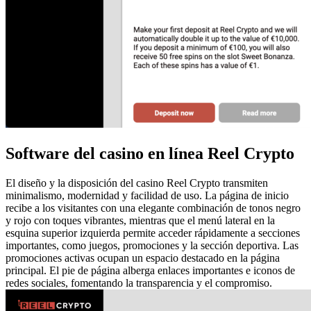
Software del casino en línea Reel Crypto
El diseño y la disposición del casino Reel Crypto transmiten
minimalismo, modernidad y facilidad de uso. La página de inicio
recibe a los visitantes con una elegante combinación de tonos negro
y rojo con toques vibrantes, mientras que el menú lateral en la
esquina superior izquierda permite acceder rápidamente a secciones
importantes, como juegos, promociones y la sección deportiva. Las
promociones activas ocupan un espacio destacado en la página
principal. El pie de página alberga enlaces importantes e iconos de
redes sociales, fomentando la transparencia y el compromiso.