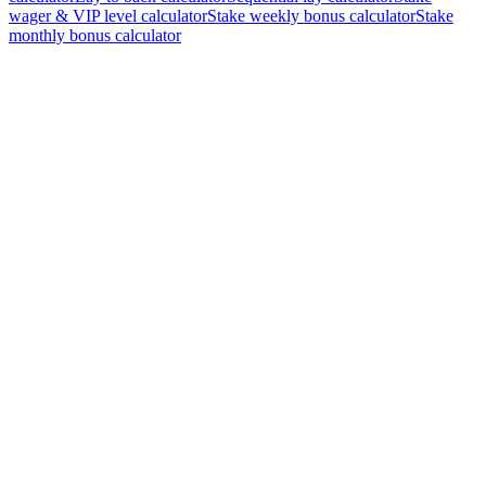
wager & VIP level calculator
Stake weekly bonus calculator
Stake
monthly bonus calculator