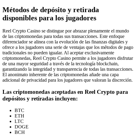
Métodos de depósito y retirada
disponibles para los jugadores
Reel Crypto Casino se distingue por abrazar plenamente el mundo
de las criptomonedas para todas sus transacciones. Este enfoque
diferenciador se alinea con la evolución de las finanzas digitales y
ofrece a los jugadores una serie de ventajas que los métodos de pago
tradicionales no pueden igualar. Al aceptar exclusivamente
criptomonedas, Reel Crypto Casino permite a los jugadores disfrutar
de una mayor seguridad a través de la tecnología blockchain,
garantizando la integridad y transparencia de todas las transacciones.
El anonimato inherente de las criptomonedas añade una capa
adicional de privacidad para los jugadores que valoran la discreción.
Las criptomonedas aceptadas en Reel Crypto para
depósitos y retiradas incluyen:
BTC
ETH
LTC
DOGE
BCH