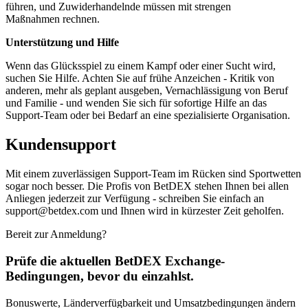
führen, und Zuwiderhandelnde müssen mit strengen
Maßnahmen rechnen.
Unterstützung und Hilfe
Wenn das Glücksspiel zu einem Kampf oder einer Sucht wird,
suchen Sie Hilfe. Achten Sie auf frühe Anzeichen - Kritik von
anderen, mehr als geplant ausgeben, Vernachlässigung von Beruf
und Familie - und wenden Sie sich für sofortige Hilfe an das
Support-Team oder bei Bedarf an eine spezialisierte Organisation.
Kundensupport
Mit einem zuverlässigen Support-Team im Rücken sind Sportwetten
sogar noch besser. Die Profis von BetDEX stehen Ihnen bei allen
Anliegen jederzeit zur Verfügung - schreiben Sie einfach an
support@betdex.com und Ihnen wird in kürzester Zeit geholfen.
Bereit zur Anmeldung?
Prüfe die aktuellen BetDEX Exchange-
Bedingungen, bevor du einzahlst.
Bonuswerte, Länderverfügbarkeit und Umsatzbedingungen ändern