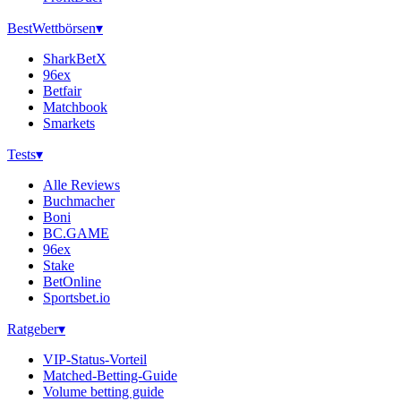
Best
Wettbörsen
▾
SharkBetX
96ex
Betfair
Matchbook
Smarkets
Tests
▾
Alle Reviews
Buchmacher
Boni
BC.GAME
96ex
Stake
BetOnline
Sportsbet.io
Ratgeber
▾
VIP-Status-Vorteil
Matched-Betting-Guide
Volume betting guide