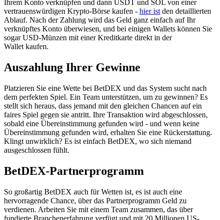
Ihrem Konto verknüpfen und dann USDT und SOL von einer
vertrauenswürdigen Krypto-Börse kaufen -
hier ist
den detaillierten
Ablauf. Nach der Zahlung wird das Geld ganz einfach auf Ihr
verknüpftes Konto überwiesen, und bei einigen Wallets können Sie
sogar USD-Münzen mit einer Kreditkarte direkt in der
Wallet kaufen.
Auszahlung Ihrer Gewinne
Platzieren Sie eine Wette bei BetDEX und das System sucht nach
dem perfekten Spiel. Ein Team unterstützen, um zu gewinnen? Es
stellt sich heraus, dass jemand mit den gleichen Chancen auf ein
faires Spiel gegen sie antritt. Ihre Transaktion wird abgeschlossen,
sobald eine Übereinstimmung gefunden wird - und wenn keine
Übereinstimmung gefunden wird, erhalten Sie eine Rückerstattung.
Klingt unwirklich? Es ist einfach BetDEX, wo sich niemand
ausgeschlossen fühlt.
BetDEX-Partnerprogramm
So großartig BetDEX auch für Wetten ist, es ist auch eine
hervorragende Chance, über das Partnerprogramm Geld zu
verdienen. Arbeiten Sie mit einem Team zusammen, das über
fundierte Branchenerfahrung verfügt und mit 20 Millionen US-