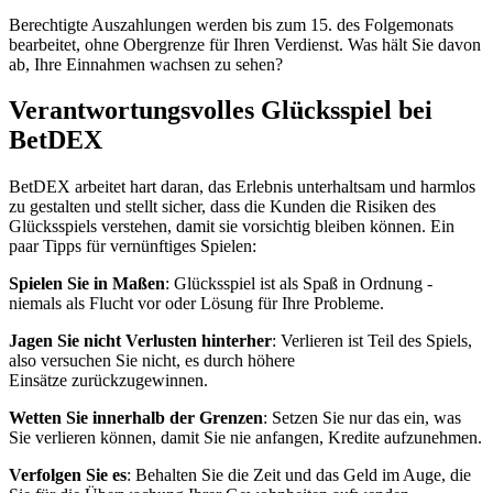
Berechtigte Auszahlungen werden bis zum 15. des Folgemonats
bearbeitet, ohne Obergrenze für Ihren Verdienst. Was hält Sie davon
ab, Ihre Einnahmen wachsen zu sehen?
Verantwortungsvolles Glücksspiel bei
BetDEX
BetDEX arbeitet hart daran, das Erlebnis unterhaltsam und harmlos
zu gestalten und stellt sicher, dass die Kunden die Risiken des
Glücksspiels verstehen, damit sie vorsichtig bleiben können. Ein
paar Tipps für vernünftiges Spielen:
Spielen Sie in Maßen
: Glücksspiel ist als Spaß in Ordnung -
niemals als Flucht vor oder Lösung für Ihre Probleme.
Jagen Sie nicht Verlusten hinterher
: Verlieren ist Teil des Spiels,
also versuchen Sie nicht, es durch höhere
Einsätze zurückzugewinnen.
Wetten Sie innerhalb der Grenzen
: Setzen Sie nur das ein, was
Sie verlieren können, damit Sie nie anfangen, Kredite aufzunehmen.
Verfolgen Sie es
: Behalten Sie die Zeit und das Geld im Auge, die