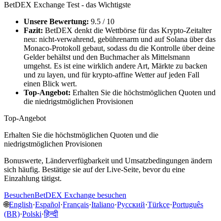
BetDEX Exchange Test - das Wichtigste
Unsere Bewertung
:
9.5 / 10
Fazit
:
BetDEX denkt die Wettbörse für das Krypto-Zeitalter
neu: nicht-verwahrend, gebührenarm und auf Solana über das
Monaco-Protokoll gebaut, sodass du die Kontrolle über deine
Gelder behältst und den Buchmacher als Mittelsmann
umgehst. Es ist eine wirklich andere Art, Märkte zu backen
und zu layen, und für krypto-affine Wetter auf jeden Fall
einen Blick wert.
Top-Angebot
:
Erhalten Sie die höchstmöglichen Quoten und
die niedrigstmöglichen Provisionen
Top-Angebot
Erhalten Sie die höchstmöglichen Quoten und die
niedrigstmöglichen Provisionen
Bonuswerte, Länderverfügbarkeit und Umsatzbedingungen ändern
sich häufig. Bestätige sie auf der Live-Seite, bevor du eine
Einzahlung tätigst.
Besuchen
BetDEX Exchange besuchen
🌐
English
·
Español
·
Français
·
Italiano
·
Русский
·
Türkçe
·
Português
(BR)
·
Polski
·
हिन्दी