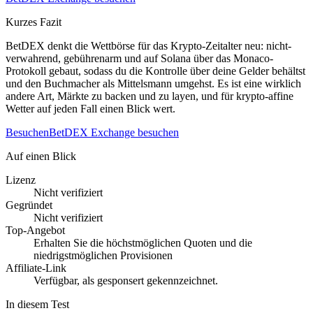
Kurzes Fazit
BetDEX denkt die Wettbörse für das Krypto-Zeitalter neu: nicht-
verwahrend, gebührenarm und auf Solana über das Monaco-
Protokoll gebaut, sodass du die Kontrolle über deine Gelder behältst
und den Buchmacher als Mittelsmann umgehst. Es ist eine wirklich
andere Art, Märkte zu backen und zu layen, und für krypto-affine
Wetter auf jeden Fall einen Blick wert.
Besuchen
BetDEX Exchange besuchen
Auf einen Blick
Lizenz
Nicht verifiziert
Gegründet
Nicht verifiziert
Top-Angebot
Erhalten Sie die höchstmöglichen Quoten und die
niedrigstmöglichen Provisionen
Affiliate-Link
Verfügbar, als gesponsert gekennzeichnet.
In diesem Test