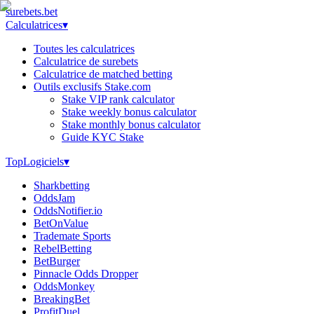
surebets
.bet
Calculatrices
▾
Toutes les calculatrices
Calculatrice de surebets
Calculatrice de matched betting
Outils exclusifs Stake.com
Stake VIP rank calculator
Stake weekly bonus calculator
Stake monthly bonus calculator
Guide KYC Stake
Top
Logiciels
▾
Sharkbetting
OddsJam
OddsNotifier.io
BetOnValue
Trademate Sports
RebelBetting
BetBurger
Pinnacle Odds Dropper
OddsMonkey
BreakingBet
ProfitDuel