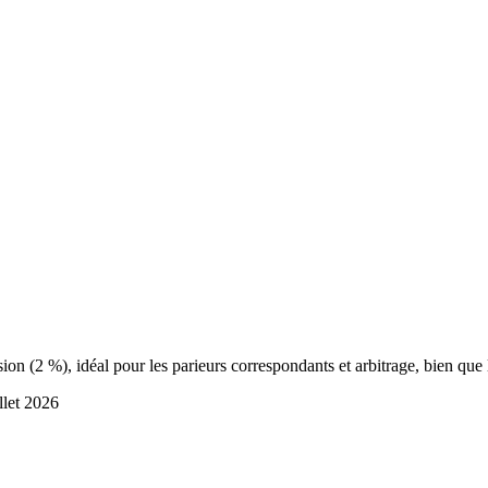
n (2 %), idéal pour les parieurs correspondants et arbitrage, bien que la
llet 2026