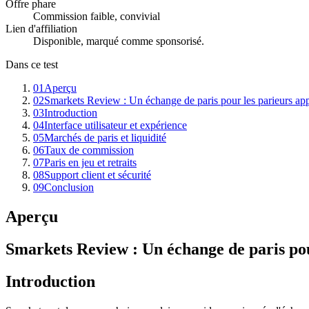
Offre phare
Commission faible, convivial
Lien d'affiliation
Disponible, marqué comme sponsorisé.
Dans ce test
01
Aperçu
02
Smarkets Review : Un échange de paris pour les parieurs appa
03
Introduction
04
Interface utilisateur et expérience
05
Marchés de paris et liquidité
06
Taux de commission
07
Paris en jeu et retraits
08
Support client et sécurité
09
Conclusion
Aperçu
Smarkets Review : Un échange de paris pou
Introduction