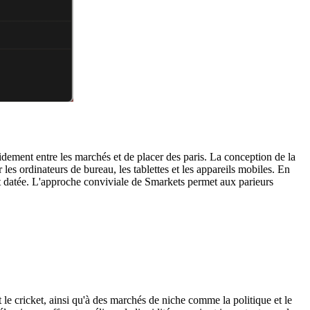
pidement entre les marchés et de placer des paris. La conception de la
 les ordinateurs de bureau, les tablettes et les appareils mobiles. En
t datée. L'approche conviviale de Smarkets permet aux parieurs
t le cricket, ainsi qu'à des marchés de niche comme la politique et le