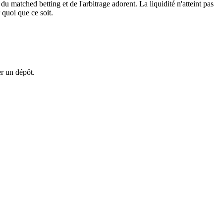
 matched betting et de l'arbitrage adorent. La liquidité n'atteint pas
 quoi que ce soit.
er un dépôt.