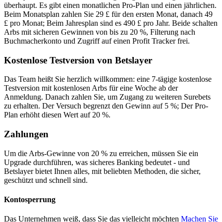
überhaupt. Es gibt einen monatlichen Pro-Plan und einen jährlichen.
Beim Monatsplan zahlen Sie 29 £ für den ersten Monat, danach 49
£ pro Monat; Beim Jahresplan sind es 490 £ pro Jahr. Beide schalten
Arbs mit sicheren Gewinnen von bis zu 20 %, Filterung nach
Buchmacherkonto und Zugriff auf einen Profit Tracker frei.
Kostenlose Testversion von Betslayer
Das Team heißt Sie herzlich willkommen: eine 7-tägige kostenlose
Testversion mit kostenlosen Arbs für eine Woche ab der
Anmeldung. Danach zahlen Sie, um Zugang zu weiteren Surebets
zu erhalten. Der Versuch begrenzt den Gewinn auf 5 %; Der Pro-
Plan erhöht diesen Wert auf 20 %.
Zahlungen
Um die Arbs-Gewinne von 20 % zu erreichen, müssen Sie ein
Upgrade durchführen, was sicheres Banking bedeutet - und
Betslayer bietet Ihnen alles, mit beliebten Methoden, die sicher,
geschützt und schnell sind.
Kontosperrung
Das Unternehmen weiß, dass Sie das vielleicht möchten
Machen Sie