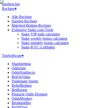
surebets
.bet
Rechner
▾
Alle Rechner
Surebet-Rechner
Matched-Betting-Rechner
Exklusive Stake.com-Tools
Stake VIP rank calculator
Stake weekly bonus calculator
Stake monthly bonus calculator
Stake-KYC-Leitfaden
Top
Software
▾
Sharkbetting
OddsJam
OddsNotifier.io
BetOnValue
Trademate Sports
RebelBetting
BetBurger
Pinnacle Odds Dropper
OddsMonkey
BreakingBet
ProfitDuel