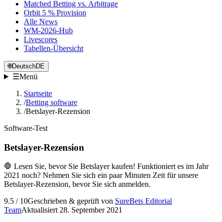
Matched Betting vs. Arbitrage
Orbit 5 % Provision
Alle News
WM-2026-Hub
Livescores
Tabellen-Übersicht
🌐
Deutsch
DE
☰
Menü
Startseite
/
Betting software
/
Betslayer-Rezension
Software-Test
Betslayer-Rezension
🛑 Lesen Sie, bevor Sie Betslayer kaufen! Funktioniert es im Jahr
2021 noch? Nehmen Sie sich ein paar Minuten Zeit für unsere
Betslayer-Rezension, bevor Sie sich anmelden.
9.5 / 10
Geschrieben & geprüft von
SureBets Editorial
Team
Aktualisiert 28. September 2021