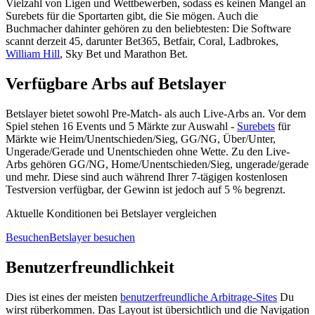
Vielzahl von Ligen und Wettbewerben, sodass es keinen Mangel an
Surebets für die Sportarten gibt, die Sie mögen. Auch die
Buchmacher dahinter gehören zu den beliebtesten: Die Software
scannt derzeit 45, darunter Bet365, Betfair, Coral, Ladbrokes,
William Hill
, Sky Bet und Marathon Bet.
Verfügbare Arbs auf Betslayer
Betslayer bietet sowohl Pre-Match- als auch Live-Arbs an. Vor dem
Spiel stehen 16 Events und 5 Märkte zur Auswahl -
Surebets
für
Märkte wie Heim/Unentschieden/Sieg, GG/NG, Über/Unter,
Ungerade/Gerade und Unentschieden ohne Wette. Zu den Live-
Arbs gehören GG/NG, Home/Unentschieden/Sieg, ungerade/gerade
und mehr. Diese sind auch während Ihrer 7-tägigen kostenlosen
Testversion verfügbar, der Gewinn ist jedoch auf 5 % begrenzt.
Aktuelle Konditionen bei Betslayer vergleichen
Besuchen
Betslayer besuchen
Benutzerfreundlichkeit
Dies ist eines der meisten
benutzerfreundliche Arbitrage-Sites
Du
wirst rüberkommen. Das Layout ist übersichtlich und die Navigation