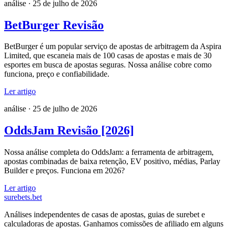
análise
·
25 de julho de 2026
BetBurger Revisão
BetBurger é um popular serviço de apostas de arbitragem da Aspira
Limited, que escaneia mais de 100 casas de apostas e mais de 30
esportes em busca de apostas seguras. Nossa análise cobre como
funciona, preço e confiabilidade.
Ler artigo
análise
·
25 de julho de 2026
OddsJam Revisão [2026]
Nossa análise completa do OddsJam: a ferramenta de arbitragem,
apostas combinadas de baixa retenção, EV positivo, médias, Parlay
Builder e preços. Funciona em 2026?
Ler artigo
surebets
.bet
Análises independentes de casas de apostas, guias de surebet e
calculadoras de apostas. Ganhamos comissões de afiliado em alguns