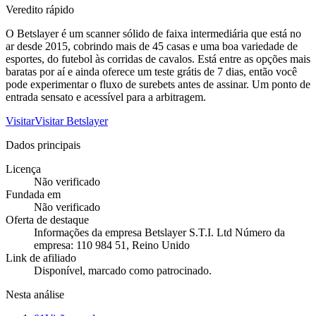
Veredito rápido
O Betslayer é um scanner sólido de faixa intermediária que está no
ar desde 2015, cobrindo mais de 45 casas e uma boa variedade de
esportes, do futebol às corridas de cavalos. Está entre as opções mais
baratas por aí e ainda oferece um teste grátis de 7 dias, então você
pode experimentar o fluxo de surebets antes de assinar. Um ponto de
entrada sensato e acessível para a arbitragem.
Visitar
Visitar Betslayer
Dados principais
Licença
Não verificado
Fundada em
Não verificado
Oferta de destaque
Informações da empresa Betslayer S.T.I. Ltd Número da
empresa: 110 984 51, Reino Unido
Link de afiliado
Disponível, marcado como patrocinado.
Nesta análise