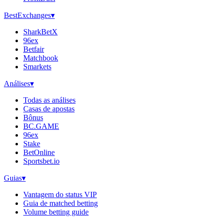
Best
Exchanges
▾
SharkBetX
96ex
Betfair
Matchbook
Smarkets
Análises
▾
Todas as análises
Casas de apostas
Bônus
BC.GAME
96ex
Stake
BetOnline
Sportsbet.io
Guias
▾
Vantagem do status VIP
Guia de matched betting
Volume betting guide