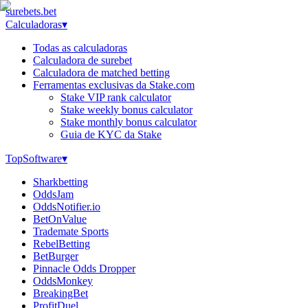
surebets
.bet
Calculadoras
▾
Todas as calculadoras
Calculadora de surebet
Calculadora de matched betting
Ferramentas exclusivas da Stake.com
Stake VIP rank calculator
Stake weekly bonus calculator
Stake monthly bonus calculator
Guia de KYC da Stake
Top
Software
▾
Sharkbetting
OddsJam
OddsNotifier.io
BetOnValue
Trademate Sports
RebelBetting
BetBurger
Pinnacle Odds Dropper
OddsMonkey
BreakingBet
ProfitDuel