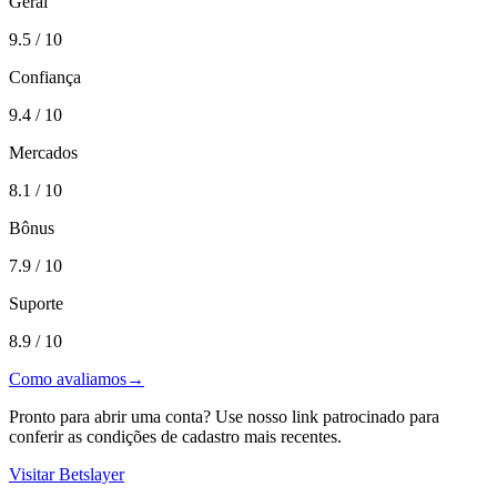
Geral
9.5 / 10
Confiança
9.4 / 10
Mercados
8.1 / 10
Bônus
7.9 / 10
Suporte
8.9 / 10
Como avaliamos
→
Pronto para abrir uma conta? Use nosso link patrocinado para
conferir as condições de cadastro mais recentes.
Visitar Betslayer