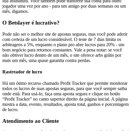
sua assinatura. Você também pode transferir sua conta para outro
jogador uma vez por ano - para um amigo por duas semanas ou um
mês, digamos.
O Betslayer é lucrativo?
Pode não ser o melhor site de apostas seguras, mas você pode aderir
com certeza de um lucro considerável. O teste de 7 dias limita os
arbitragens a 5%, enquanto o plano pro abre lucros para 20% - um
bom negócio para retornos constantes. Vale a pena notar: se você
não obtiver lucro dentro de um mês, o site oferece arbs grátis por
mais um mês, uma quase garantia contra perdas.
Rastreador de lucro
Há um ótimo recurso chamado Profit Tracker que permite monitorar
todos os lucros de suas apostas seguras, para que você sempre saiba
onde está. Para usá-lo, faça uma aposta segura e clique no botão
“Profit Tracker” no canto superior direito da página inicial. A página
mostra a data, evento, resultados, aposta total, ganhos e porcentagem
de lucro.
Atendimento ao Cliente