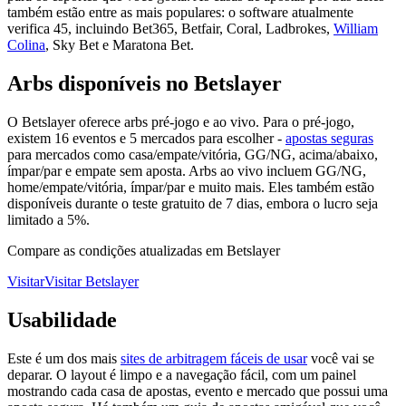
também estão entre as mais populares: o software atualmente
verifica 45, incluindo Bet365, Betfair, Coral, Ladbrokes,
William
Colina
, Sky Bet e Maratona Bet.
Arbs disponíveis no Betslayer
O Betslayer oferece arbs pré-jogo e ao vivo. Para o pré-jogo,
existem 16 eventos e 5 mercados para escolher -
apostas seguras
para mercados como casa/empate/vitória, GG/NG, acima/abaixo,
ímpar/par e empate sem aposta. Arbs ao vivo incluem GG/NG,
home/empate/vitória, ímpar/par e muito mais. Eles também estão
disponíveis durante o teste gratuito de 7 dias, embora o lucro seja
limitado a 5%.
Compare as condições atualizadas em Betslayer
Visitar
Visitar Betslayer
Usabilidade
Este é um dos mais
sites de arbitragem fáceis de usar
você vai se
deparar. O layout é limpo e a navegação fácil, com um painel
mostrando cada casa de apostas, evento e mercado que possui uma