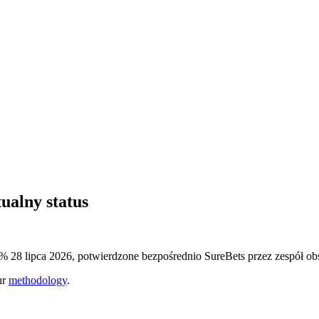
ualny status
5% 28 lipca 2026, potwierdzone bezpośrednio SureBets przez zespół ob
ur
methodology
.