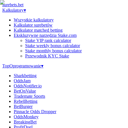
surebets
.bet
Kalkulatory
▾
Wszystkie kalkulatory
Kalkulator surebetów
Kalkulator matched betting
Ekskluzywne narzędzia Stake.com
Stake VIP rank calculator
Stake weekly bonus calculator
Stake monthly bonus calculator
Przewodnik KYC Stake
Top
Oprogramowanie
▾
Sharkbetting
OddsJam
OddsNotifier.io
BetOnValue
Trademate Sports
RebelBetting
BetBurger
Pinnacle Odds Dropper
OddsMonkey
BreakingBet
ProfitDuel