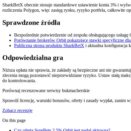
SharkBetX obecnie stosuje standardowe ustawienie konta 3% i wyświe
rozliczenia Polygon, więc zasięg rynku, ryzyko portfela, całkowite 
Sprawdzone źródła
Bezpośrednie potwierdzenie od zespołu obsługującego usługę O
Porównanie brokerów Orbit pokazujące stawki specyficzne dl
Publiczna strona produktu SharkBetX
i aktualna konfiguracja 
Odpowiedzialna gra
Niższa opłata nie sprawia, że zakłady są bezpieczne ani nie gwaran
zlecenia mogą pozostawić nieprzewidziane ryzyko. Ustaw stałą maksym
do kontrolowania.
Porównaj recenzowane serwisy bukmacherskie
Sprawdź licencję, warunki bonusów, oferty i zasady wypłat, zanim wy
Zobacz recenzje
On this page
Czy oferta SureBets 2.5% Orbit jest nadal aktywna?