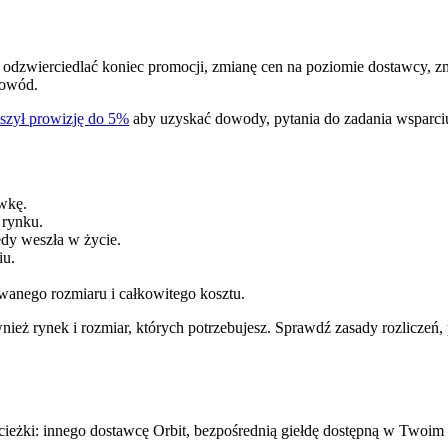
o odzwierciedlać koniec promocji, zmianę cen na poziomie dostawcy, z
powód.
szył prowizję do 5%
aby uzyskać dowody, pytania do zadania wsparciu
awkę.
 rynku.
edy weszła w życie.
iu.
wanego rozmiaru i całkowitego kosztu.
wnież rynek i rozmiar, których potrzebujesz. Sprawdź zasady rozlicze
cieżki: innego dostawcę Orbit, bezpośrednią giełdę dostępną w Twoim 