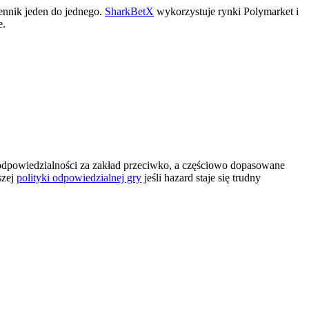
iennik jeden do jednego.
SharkBetX
wykorzystuje rynki Polymarket i
e.
b odpowiedzialności za zakład przeciwko, a częściowo dopasowane
szej
polityki odpowiedzialnej gry
jeśli hazard staje się trudny