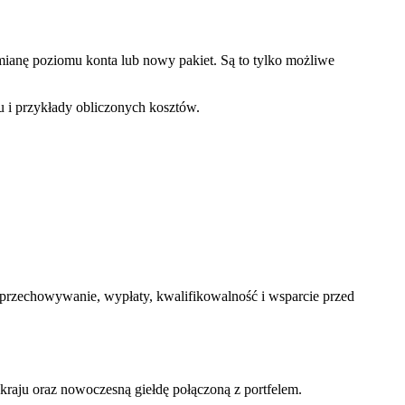
mianę poziomu konta lub nowy pakiet. Są to tylko możliwe
 i przykłady obliczonych kosztów.
ń, przechowywanie, wypłaty, kwalifikowalność i wsparcie przed
kraju oraz nowoczesną giełdę połączoną z portfelem.