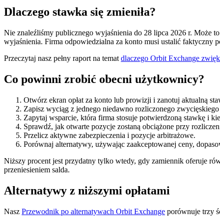
Dlaczego stawka się zmieniła?
Nie znaleźliśmy publicznego wyjaśnienia do 28 lipca 2026 r. Może t
wyjaśnienia. Firma odpowiedzialna za konto musi ustalić faktyczny 
Przeczytaj nasz pełny raport na temat
dlaczego Orbit Exchange zwięk
Co powinni zrobić obecni użytkownicy?
Otwórz ekran opłat za konto lub prowizji i zanotuj aktualną st
Zapisz wyciąg z jednego niedawno rozliczonego zwycięskiego
Zapytaj wsparcie, która firma stosuje potwierdzoną stawkę i ki
Sprawdź, jak otwarte pozycje zostaną obciążone przy rozliczen
Przelicz aktywne zabezpieczenia i pozycje arbitrażowe.
Porównaj alternatywy, używając zaakceptowanej ceny, dopaso
Niższy procent jest przydatny tylko wtedy, gdy zamiennik oferuje ró
przeniesieniem salda.
Alternatywy z niższymi opłatami
Nasz
Przewodnik po alternatywach Orbit Exchange
porównuje trzy ś