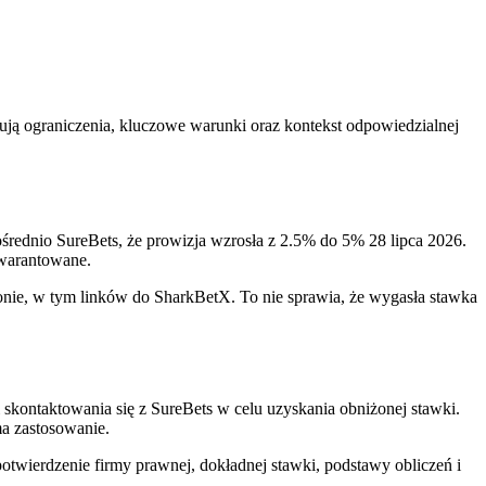
azują ograniczenia, kluczowe warunki oraz kontekst odpowiedzialnej
średnio SureBets, że prowizja wzrosła z 2.5% do 5% 28 lipca 2026.
gwarantowane.
onie, w tym linków do SharkBetX. To nie sprawia, że wygasła stawka
skontaktowania się z SureBets w celu uzyskania obniżonej stawki.
ma zastosowanie.
otwierdzenie firmy prawnej, dokładnej stawki, podstawy obliczeń i