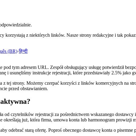
 odpowiedzialnie.
icy korzystają z niektórych linków. Nasze strony redakcyjne i tak pok
guês (BR)
·
हिन्दी
ge pod tym adresem URL. Zespół obsługujący usługę potwierdził bezpo
ę i usunęliśmy instrukcje rejestracji, które przedstawiały 2.5% jako 
 z tej strony. Możemy czerpać korzyści z linków komercyjnych na str
ncie przed obstawianiem.
l aktywna?
od czytelników rejestracji za pośrednictwem wskazanego dostawcy i 
 nie określają już, która firma, umowa konta lub harmonogram prowizji 
aby odebrać starą ofertę. Poproś obecnego dostawcę konta o pisemne p