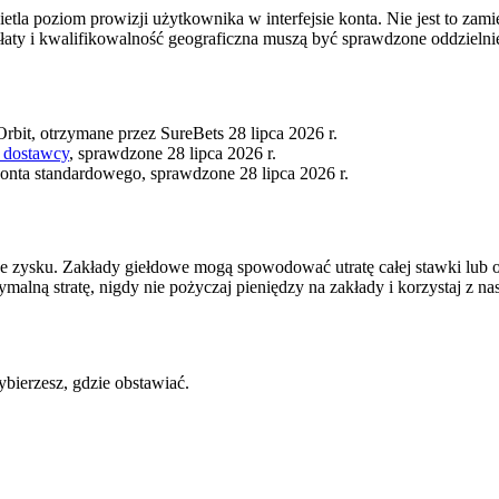
tla poziom prowizji użytkownika w interfejsie konta. Nie jest to zam
opłaty i kwalifikowalność geograficzna muszą być sprawdzone oddzielni
rbit, otrzymane przez SureBets 28 lipca 2026 r.
a dostawcy
, sprawdzone 28 lipca 2026 r.
konta standardowego, sprawdzone 28 lipca 2026 r.
tuje zysku. Zakłady giełdowe mogą spowodować utratę całej stawki lu
alną stratę, nigdy nie pożyczaj pieniędzy na zakłady i korzystaj z na
bierzesz, gdzie obstawiać.