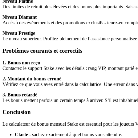
Niveau Platine
Des limites de retrait plus élevées et des bonus plus importants. Saisi
Niveau Diamant
Accès à des événements et des promotions exclusifs - tenez-en compte
Niveau Prestige
Le niveau supérieur. Profitez pleinement de l’assistance personnalisée e
Problèmes courants et correctifs
1. Bonus non reçu
Contactez le support Stake avec les détails : rang VIP, montant parié et
2. Montant du bonus erroné
Vérifiez ce que vous avez entré dans la calculatrice. Une erreur dans v
3. Bonus retardé
Les bonus mettent parfois un certain temps à arriver. S’il est inhabitue
Conclusion
Le calculateur de bonus mensuel Stake est essentiel pour les joueurs VIP
Clarté
- sachez exactement à quel bonus vous attendre.