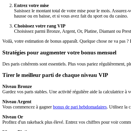
Entrez votre mise
Saisissez le montant total de votre mise pour le mois. Assurez-vo
hausse ou en baisse, et si vous avez fait du sport ou du casino.
Choisissez votre rang VIP
Choisissez parmi Bronze, Argent, Or, Platine, Diamant ou Prest
Voilà, votre estimation de bonus apparaît. Quelque chose ne va pas ?
Stratégies pour augmenter votre bonus mensuel
Des paris cohérents sont essentiels. Plus vous pariez régulièrement, pl
Tirer le meilleur parti de chaque niveau VIP
Niveau Bronze
Gardez vos paris stables. Une activité régulière aide la calculatrice à v
Niveau Argent
Vous commencez à gagner
bonus de pari hebdomadaires
. Utilisez la 
Niveau Or
Profitez d'un rakeback plus élevé. Entrez vos chiffres pour voir com