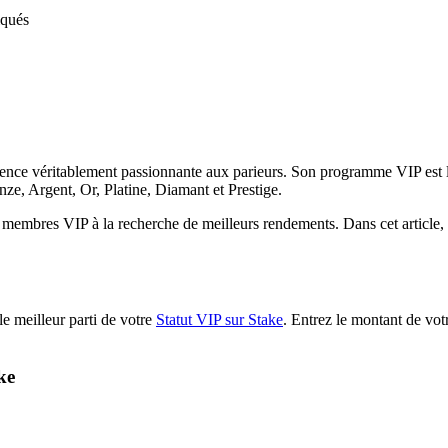
iqués
ience véritablement passionnante aux parieurs. Son programme VIP est l'
onze, Argent, Or, Platine, Diamant et Prestige.
membres VIP à la recherche de meilleurs rendements. Dans cet article, v
le meilleur parti de votre
Statut VIP sur Stake
. Entrez le montant de vot
ke