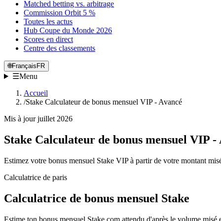
Matched betting vs. arbitrage
Commission Orbit 5 %
Toutes les actus
Hub Coupe du Monde 2026
Scores en direct
Centre des classements
🌐
Français
FR
☰
Menu
Accueil
/
Stake Calculateur de bonus mensuel VIP - Avancé
Mis à jour juillet 2026
Stake Calculateur de bonus mensuel VIP - 
Estimez votre bonus mensuel Stake VIP à partir de votre montant misé
Calculatrice de paris
Calculatrice de bonus mensuel Stake
Estime ton bonus mensuel Stake.com attendu d'après le volume misé e