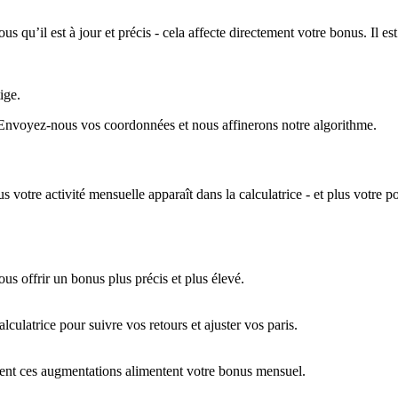
us qu’il est à jour et précis - cela affecte directement votre bonus. Il e
ige.
 Envoyez-nous vos coordonnées et nous affinerons notre algorithme.
us votre activité mensuelle apparaît dans la calculatrice - et plus votre 
ous offrir un bonus plus précis et plus élevé.
calculatrice pour suivre vos retours et ajuster vos paris.
ment ces augmentations alimentent votre bonus mensuel.