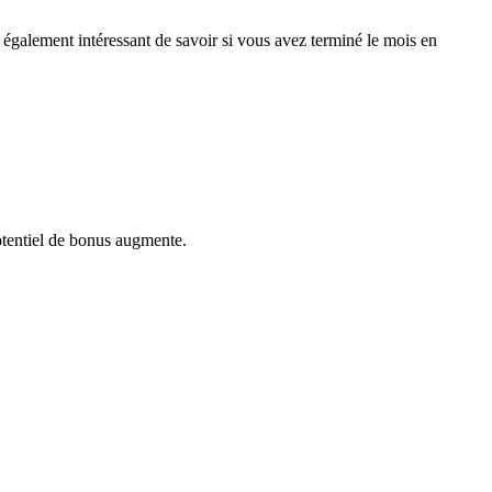
st également intéressant de savoir si vous avez terminé le mois en
potentiel de bonus augmente.