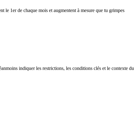
vent le 1er de chaque mois et augmentent à mesure que tu grimpes
anmoins indiquer les restrictions, les conditions clés et le contexte du