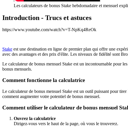
Les calculateurs de bonus Stake hebdomadaire et mensuel expl
Introduction - Trucs et astuces
https://www.youtube.com/watch?v=T-NpKq4ReOk
Stake
est une destination en ligne de premier plan qui offre une expér
avec des avantages et des prix d'élite. Les niveaux de fidélité sont Br
Le calculateur de bonus mensuel Stake est un incontournable pour les 
bonus mensuels.
Comment fonctionne la calculatrice
Le calculateur de bonus mensuel Stake est un outil puissant pour tirer 
comment augmenter votre potentiel de bonus mensuel.
Comment utiliser le calculateur de bonus mensuel Sta
Ouvrez la calculatrice
Dirigez-vous vers le haut de la page, où vous le trouverez.