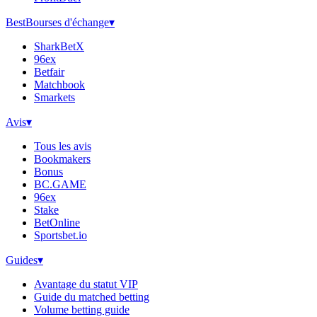
Best
Bourses d'échange
▾
SharkBetX
96ex
Betfair
Matchbook
Smarkets
Avis
▾
Tous les avis
Bookmakers
Bonus
BC.GAME
96ex
Stake
BetOnline
Sportsbet.io
Guides
▾
Avantage du statut VIP
Guide du matched betting
Volume betting guide