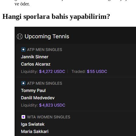
ve öder.
Hangi sporlara bahis yapabilirim?