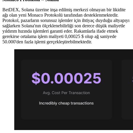
BetDEX, Solana üzerine inşa edilmiş merkezi olmayan bir likidite
ağı olan yeni Monaco Protokolü tarafından desteklenmektedir.
Protokol, pazarların sorunsuz işlemler için ihtiyaç duyduğu altyapıyı
sağlarken Solana'nın ölçeklenebilirliği son derece düşük maliyetle
yıldırım hızında işlemleri garanti eder. Rakamlarla ifade etmek
gerekirse ortalama işlem maliyeti 0,00025 $ olup ağ saniyede
50.000'den fazla işlemi gerçekleştirebilmektedir.