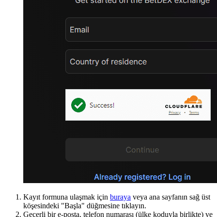
Kayıt formuna ulaşmak için
buraya
veya ana sayfanın sağ üst
köşesindeki "Başla" düğmesine tıklayın.
Geçerli bir e-posta, telefon numarası (ülke koduyla birlikte) ve