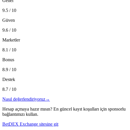
Genel
9.5 / 10
Güven
9.6 / 10
Marketler
8.1 / 10
Bonus
8.9 / 10
Destek
8.7 / 10
Nasıl değerlendiriyoruz
→
Hesap açmaya hazır mısın? En güncel kayıt koşulları için sponsorlu
bağlantımızı kullan.
BetDEX Exchange sitesine git