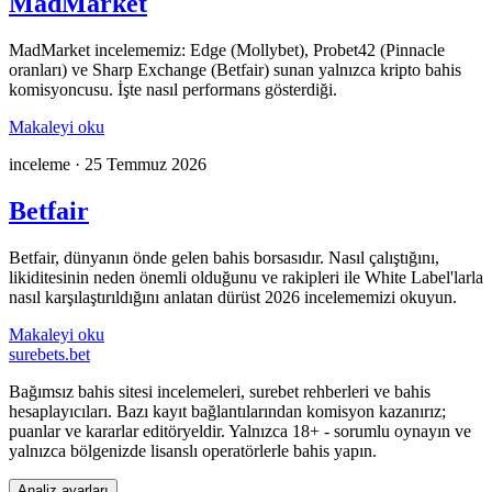
MadMarket
MadMarket incelememiz: Edge (Mollybet), Probet42 (Pinnacle
oranları) ve Sharp Exchange (Betfair) sunan yalnızca kripto bahis
komisyoncusu. İşte nasıl performans gösterdiği.
Makaleyi oku
inceleme
·
25 Temmuz 2026
Betfair
Betfair, dünyanın önde gelen bahis borsasıdır. Nasıl çalıştığını,
likiditesinin neden önemli olduğunu ve rakipleri ile White Label'larla
nasıl karşılaştırıldığını anlatan dürüst 2026 incelememizi okuyun.
Makaleyi oku
surebets
.bet
Bağımsız bahis sitesi incelemeleri, surebet rehberleri ve bahis
hesaplayıcıları. Bazı kayıt bağlantılarından komisyon kazanırız;
puanlar ve kararlar editöryeldir. Yalnızca 18+ - sorumlu oynayın ve
yalnızca bölgenizde lisanslı operatörlerle bahis yapın.
Analiz ayarları