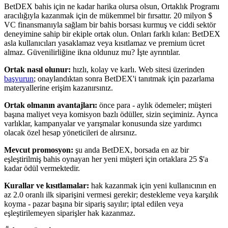
BetDEX bahis için ne kadar harika olursa olsun, Ortaklık Programı
aracılığıyla kazanmak için de mükemmel bir fırsattır. 20 milyon $
VC finansmanıyla sağlam bir bahis borsası kurmuş ve ciddi sektör
deneyimine sahip bir ekiple ortak olun. Onları farklı kılan: BetDEX
asla kullanıcıları yasaklamaz veya kısıtlamaz ve premium ücret
almaz. Güvenilirliğine ikna oldunuz mu? İşte ayrıntılar.
Ortak nasıl olunur:
hızlı, kolay ve karlı. Web sitesi üzerinden
başvurun
; onaylandıktan sonra BetDEX'i tanıtmak için pazarlama
materyallerine erişim kazanırsınız.
Ortak olmanın avantajları:
önce para - aylık ödemeler; müşteri
başına maliyet veya komisyon bazlı ödüller, sizin seçiminiz. Ayrıca
varlıklar, kampanyalar ve yarışmalar konusunda size yardımcı
olacak özel hesap yöneticileri de alırsınız.
Mevcut promosyon:
şu anda BetDEX, borsada en az bir
eşleştirilmiş bahis oynayan her yeni müşteri için ortaklara 25 $'a
kadar ödül vermektedir.
Kurallar ve kısıtlamalar:
hak kazanmak için yeni kullanıcının en
az 2.0 oranlı ilk siparişini vermesi gerekir; destekleme veya karşılık
koyma - pazar başına bir sipariş sayılır; iptal edilen veya
eşleştirilemeyen siparişler hak kazanmaz.