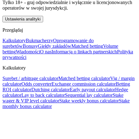
Tylko 18+ - graj odpowiedzialnie i wyłącznie u licencjonowanych
operatorów w swojej jurysdykcji.
Ustawienia analityki
Przeglądaj
Kalkulatory
Bukmacherzy
Oprogramowanie do
surebetów
Bonusy
Giełdy zakładów
Matched betting
Volume
betting
Wiadomości
O nas
Informacja o linkach partnerskich
Polityka
prywatności
Kalkulatory
Surebet / arbitrage calculator
Matched betting calculator
Vig / margin
calculator
Odds converter
Exchange commission calculator
Betting
ROI calculator
Dutching calculator
Early payout calculator
Hedge
calculator
Lay to back calculator
Sequential lay calculator
Stake
wager & VIP level calculator
Stake weekly bonus calculator
Stake
monthly bonus calculator