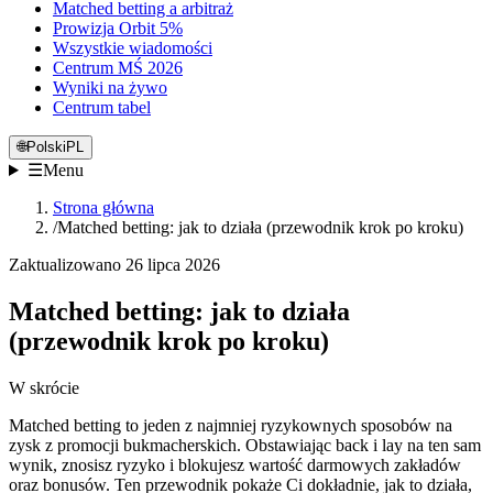
Matched betting a arbitraż
Prowizja Orbit 5%
Wszystkie wiadomości
Centrum MŚ 2026
Wyniki na żywo
Centrum tabel
🌐
Polski
PL
☰
Menu
Strona główna
/
Matched betting: jak to działa (przewodnik krok po kroku)
Zaktualizowano 26 lipca 2026
Matched betting: jak to działa
(przewodnik krok po kroku)
W skrócie
Matched betting to jeden z najmniej ryzykownych sposobów na
zysk z promocji bukmacherskich. Obstawiając back i lay na ten sam
wynik, znosisz ryzyko i blokujesz wartość darmowych zakładów
oraz bonusów. Ten przewodnik pokaże Ci dokładnie, jak to działa,