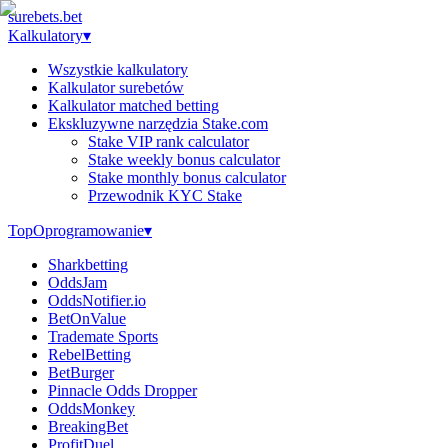
surebets
.bet
Kalkulatory
▾
Wszystkie kalkulatory
Kalkulator surebetów
Kalkulator matched betting
Ekskluzywne narzędzia Stake.com
Stake VIP rank calculator
Stake weekly bonus calculator
Stake monthly bonus calculator
Przewodnik KYC Stake
Top
Oprogramowanie
▾
Sharkbetting
OddsJam
OddsNotifier.io
BetOnValue
Trademate Sports
RebelBetting
BetBurger
Pinnacle Odds Dropper
OddsMonkey
BreakingBet
ProfitDuel