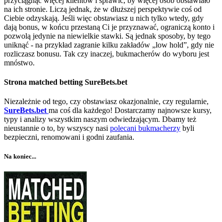
przyciągnąć więcej klientów i sprawić, by więcej osób obstawiało
na ich stronie. Liczą jednak, że w dłuższej perspektywie coś od
Ciebie odzyskają. Jeśli więc obstawiasz u nich tylko wtedy, gdy
dają bonus, w końcu przestaną Ci je przyznawać, ograniczą konto i
pozwolą jedynie na niewielkie stawki. Są jednak sposoby, by tego
uniknąć - na przykład zagranie kilku zakładów „low hold”, gdy nie
rozliczasz bonusu. Tak czy inaczej, bukmacherów do wyboru jest
mnóstwo.
Strona matched betting SureBets.bet
Niezależnie od tego, czy obstawiasz okazjonalnie, czy regularnie,
SureBets.bet
ma coś dla każdego! Dostarczamy najnowsze kursy,
typy i analizy wszystkim naszym odwiedzającym. Dbamy też
nieustannie o to, by wszyscy nasi
polecani bukmacherzy
byli
bezpieczni, renomowani i godni zaufania.
Na koniec...