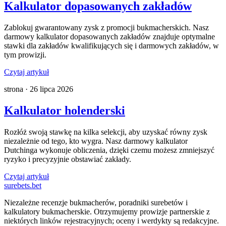
Kalkulator dopasowanych zakładów
Zablokuj gwarantowany zysk z promocji bukmacherskich. Nasz
darmowy kalkulator dopasowanych zakładów znajduje optymalne
stawki dla zakładów kwalifikujących się i darmowych zakładów, w
tym prowizji.
Czytaj artykuł
strona
·
26 lipca 2026
Kalkulator holenderski
Rozłóż swoją stawkę na kilka selekcji, aby uzyskać równy zysk
niezależnie od tego, kto wygra. Nasz darmowy kalkulator
Dutchinga wykonuje obliczenia, dzięki czemu możesz zmniejszyć
ryzyko i precyzyjnie obstawiać zakłady.
Czytaj artykuł
surebets
.bet
Niezależne recenzje bukmacherów, poradniki surebetów i
kalkulatory bukmacherskie. Otrzymujemy prowizje partnerskie z
niektórych linków rejestracyjnych; oceny i werdykty są redakcyjne.