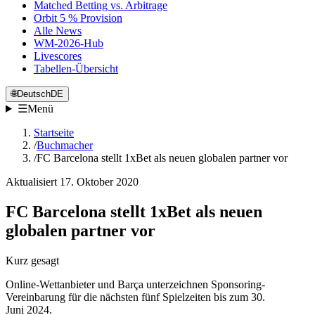
Matched Betting vs. Arbitrage
Orbit 5 % Provision
Alle News
WM-2026-Hub
Livescores
Tabellen-Übersicht
🌐
Deutsch
DE
☰
Menü
Startseite
/
Buchmacher
/
FC Barcelona stellt 1xBet als neuen globalen partner vor
Aktualisiert 17. Oktober 2020
FC Barcelona stellt 1xBet als neuen
globalen partner vor
Kurz gesagt
Online-Wettanbieter und Barça unterzeichnen Sponsoring-
Vereinbarung für die nächsten fünf Spielzeiten bis zum 30.
Juni 2024.