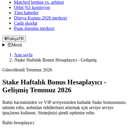
Matched betting vs. arbitraj
Orbit %5 komisyon
Tüm haberler
Dünya Kupası 2026 merkezi
Canlı skorlar
Puan durumu merkezi
🌐
Türkçe
TR
☰
Menü
Ana sayfa
/
Stake Haftalık Bonus Hesaplayıcı - Gelişmiş
Güncellendi Temmuz 2026
Stake Haftalık Bonus Hesaplayıcı -
Gelişmiş Temmuz 2026
Bahis hacminizden ve VIP seviyenizden haftalık Stake bonusunuzu
tahmin edin, ardından ödüllerinizi artırmak için seviye seviye
ipuçlarını kullanın. Stratejinizi şimdi optimize edin.
Bahis hesaplayıcı