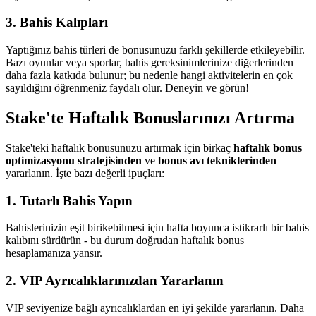
3. Bahis Kalıpları
Yaptığınız bahis türleri de bonusunuzu farklı şekillerde etkileyebilir.
Bazı oyunlar veya sporlar, bahis gereksinimlerinize diğerlerinden
daha fazla katkıda bulunur; bu nedenle hangi aktivitelerin en çok
sayıldığını öğrenmeniz faydalı olur. Deneyin ve görün!
Stake'te Haftalık Bonuslarınızı Artırma
Stake'teki haftalık bonusunuzu artırmak için birkaç
haftalık bonus
optimizasyonu stratejisinden
ve
bonus avı tekniklerinden
yararlanın. İşte bazı değerli ipuçları:
1. Tutarlı Bahis Yapın
Bahislerinizin eşit birikebilmesi için hafta boyunca istikrarlı bir bahis
kalıbını sürdürün - bu durum doğrudan haftalık bonus
hesaplamanıza yansır.
2. VIP Ayrıcalıklarınızdan Yararlanın
VIP seviyenize bağlı ayrıcalıklardan en iyi şekilde yararlanın. Daha