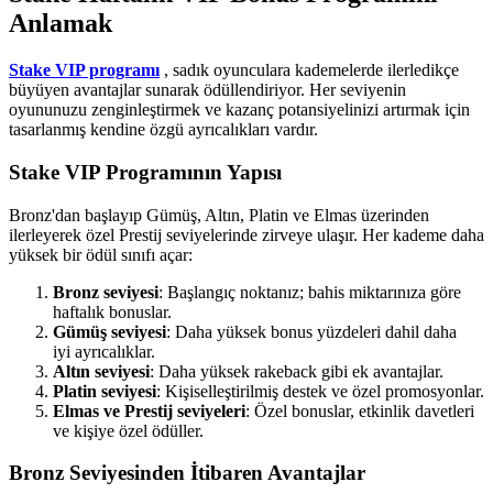
Anlamak
Stake VIP programı
, sadık oyunculara kademelerde ilerledikçe
büyüyen avantajlar sunarak ödüllendiriyor. Her seviyenin
oyununuzu zenginleştirmek ve kazanç potansiyelinizi artırmak için
tasarlanmış kendine özgü ayrıcalıkları vardır.
Stake VIP Programının Yapısı
Bronz'dan başlayıp Gümüş, Altın, Platin ve Elmas üzerinden
ilerleyerek özel Prestij seviyelerinde zirveye ulaşır. Her kademe daha
yüksek bir ödül sınıfı açar:
Bronz seviyesi
: Başlangıç noktanız; bahis miktarınıza göre
haftalık bonuslar.
Gümüş seviyesi
: Daha yüksek bonus yüzdeleri dahil daha
iyi ayrıcalıklar.
Altın seviyesi
: Daha yüksek rakeback gibi ek avantajlar.
Platin seviyesi
: Kişiselleştirilmiş destek ve özel promosyonlar.
Elmas ve Prestij seviyeleri
: Özel bonuslar, etkinlik davetleri
ve kişiye özel ödüller.
Bronz Seviyesinden İtibaren Avantajlar