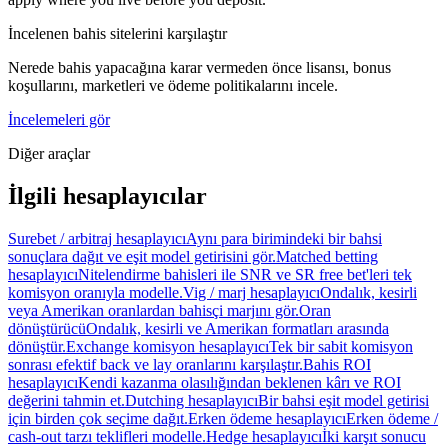
İncelenen bahis sitelerini karşılaştır
Nerede bahis yapacağına karar vermeden önce lisansı, bonus
koşullarını, marketleri ve ödeme politikalarını incele.
İncelemeleri gör
Diğer araçlar
İlgili hesaplayıcılar
Surebet / arbitraj hesaplayıcı
Aynı para birimindeki bir bahsi
sonuçlara dağıt ve eşit model getirisini gör.
Matched betting
hesaplayıcı
Nitelendirme bahisleri ile SNR ve SR free bet'leri tek
komisyon oranıyla modelle.
Vig / marj hesaplayıcı
Ondalık, kesirli
veya Amerikan oranlardan bahisçi marjını gör.
Oran
dönüştürücü
Ondalık, kesirli ve Amerikan formatları arasında
dönüştür.
Exchange komisyon hesaplayıcı
Tek bir sabit komisyon
sonrası efektif back ve lay oranlarını karşılaştır.
Bahis ROI
hesaplayıcı
Kendi kazanma olasılığından beklenen kârı ve ROI
değerini tahmin et.
Dutching hesaplayıcı
Bir bahsi eşit model getirisi
için birden çok seçime dağıt.
Erken ödeme hesaplayıcı
Erken ödeme /
cash-out tarzı teklifleri modelle.
Hedge hesaplayıcı
İki karşıt sonucu