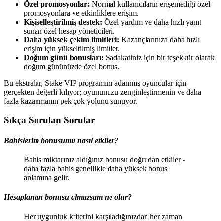
Özel promosyonlar:
Normal kullanıcıların erişemediği özel
promosyonlara ve etkinliklere erişim.
Kişiselleştirilmiş destek:
Özel yardım ve daha hızlı yanıt
sunan özel hesap yöneticileri.
Daha yüksek çekim limitleri:
Kazançlarınıza daha hızlı
erişim için yükseltilmiş limitler.
Doğum günü bonusları:
Sadakatiniz için bir teşekkür olarak
doğum gününüzde özel bonus.
Bu ekstralar, Stake VIP programını adanmış oyuncular için
gerçekten değerli kılıyor; oyununuzu zenginleştirmenin ve daha
fazla kazanmanın pek çok yolunu sunuyor.
Sıkça Sorulan Sorular
Bahislerim bonusumu nasıl etkiler?
Bahis miktarınız aldığınız bonusu doğrudan etkiler -
daha fazla bahis genellikle daha yüksek bonus
anlamına gelir.
Hesaplanan bonusu almazsam ne olur?
Her uygunluk kriterini karşıladığınızdan her zaman