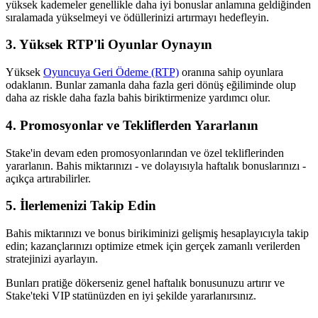
yüksek kademeler genellikle daha iyi bonuslar anlamına geldiğinden
sıralamada yükselmeyi ve ödüllerinizi artırmayı hedefleyin.
3. Yüksek RTP'li Oyunlar Oynayın
Yüksek
Oyuncuya Geri Ödeme (RTP)
oranına sahip oyunlara
odaklanın. Bunlar zamanla daha fazla geri dönüş eğiliminde olup
daha az riskle daha fazla bahis biriktirmenize yardımcı olur.
4. Promosyonlar ve Tekliflerden Yararlanın
Stake'in devam eden promosyonlarından ve özel tekliflerinden
yararlanın. Bahis miktarınızı - ve dolayısıyla haftalık bonuslarınızı -
açıkça artırabilirler.
5. İlerlemenizi Takip Edin
Bahis miktarınızı ve bonus birikiminizi gelişmiş hesaplayıcıyla takip
edin; kazançlarınızı optimize etmek için gerçek zamanlı verilerden
stratejinizi ayarlayın.
Bunları pratiğe dökerseniz genel haftalık bonusunuzu artırır ve
Stake'teki VIP statünüzden en iyi şekilde yararlanırsınız.