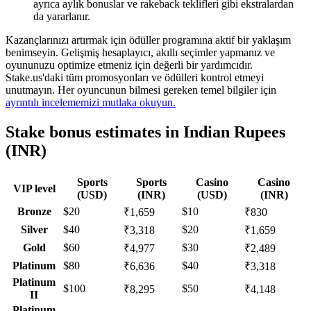
ayrıca aylık bonuslar ve rakeback teklifleri gibi ekstralardan
da yararlanır.
Kazançlarınızı artırmak için ödüller programına aktif bir yaklaşım
benimseyin. Gelişmiş hesaplayıcı, akıllı seçimler yapmanız ve
oyununuzu optimize etmeniz için değerli bir yardımcıdır.
Stake.us'daki tüm promosyonları ve ödülleri kontrol etmeyi
unutmayın. Her oyuncunun bilmesi gereken temel bilgiler için
ayrıntılı incelememizi mutlaka okuyun.
Stake bonus estimates in Indian Rupees
(INR)
Sports
Sports
Casino
Casino
VIP level
(USD)
(INR)
(USD)
(INR)
Bronze
$20
$10
₹1,659
₹830
Silver
$40
$20
₹3,318
₹1,659
Gold
$60
$30
₹4,977
₹2,489
Platinum
$80
$40
₹6,636
₹3,318
Platinum
$100
$50
₹8,295
₹4,148
II
Platinum