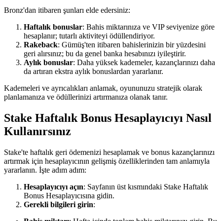
Bronz'dan itibaren şunları elde edersiniz:
Haftalık bonuslar
: Bahis miktarınıza ve VIP seviyenize göre
hesaplanır; tutarlı aktiviteyi ödüllendiriyor.
Rakeback
: Gümüş'ten itibaren bahislerinizin bir yüzdesini
geri alırsınız; bu da genel banka hesabınızı iyileştirir.
Aylık bonuslar
: Daha yüksek kademeler, kazançlarınızı daha
da artıran ekstra aylık bonuslardan yararlanır.
Kademeleri ve ayrıcalıkları anlamak, oyununuzu stratejik olarak
planlamanıza ve ödüllerinizi artırmanıza olanak tanır.
Stake Haftalık Bonus Hesaplayıcıyı Nasıl
Kullanırsınız
Stake'te haftalık geri ödemenizi hesaplamak ve bonus kazançlarınızı
artırmak için hesaplayıcının gelişmiş özelliklerinden tam anlamıyla
yararlanın. İşte adım adım:
Hesaplayıcıyı açın
: Sayfanın üst kısmındaki Stake Haftalık
Bonus Hesaplayıcısına gidin.
Gerekli bilgileri girin
: