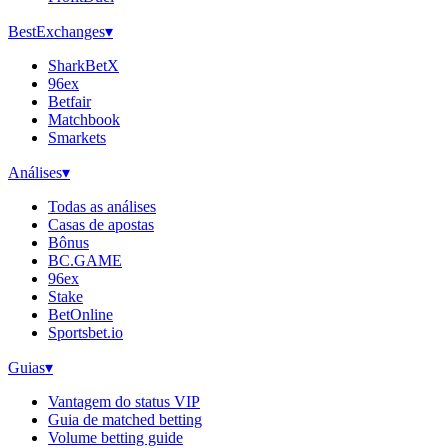
Best
Exchanges
▾
SharkBetX
96ex
Betfair
Matchbook
Smarkets
Análises
▾
Todas as análises
Casas de apostas
Bônus
BC.GAME
96ex
Stake
BetOnline
Sportsbet.io
Guias
▾
Vantagem do status VIP
Guia de matched betting
Volume betting guide