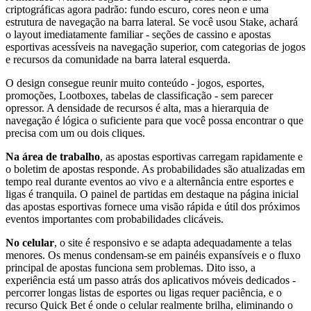
criptográficas agora padrão: fundo escuro, cores neon e uma
estrutura de navegação na barra lateral. Se você usou Stake, achará
o layout imediatamente familiar - seções de cassino e apostas
esportivas acessíveis na navegação superior, com categorias de jogos
e recursos da comunidade na barra lateral esquerda.
O design consegue reunir muito conteúdo - jogos, esportes,
promoções, Lootboxes, tabelas de classificação - sem parecer
opressor. A densidade de recursos é alta, mas a hierarquia de
navegação é lógica o suficiente para que você possa encontrar o que
precisa com um ou dois cliques.
Na área de trabalho
, as apostas esportivas carregam rapidamente e
o boletim de apostas responde. As probabilidades são atualizadas em
tempo real durante eventos ao vivo e a alternância entre esportes e
ligas é tranquila. O painel de partidas em destaque na página inicial
das apostas esportivas fornece uma visão rápida e útil dos próximos
eventos importantes com probabilidades clicáveis.
No celular
, o site é responsivo e se adapta adequadamente a telas
menores. Os menus condensam-se em painéis expansíveis e o fluxo
principal de apostas funciona sem problemas. Dito isso, a
experiência está um passo atrás dos aplicativos móveis dedicados -
percorrer longas listas de esportes ou ligas requer paciência, e o
recurso Quick Bet é onde o celular realmente brilha, eliminando o