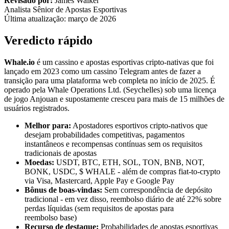
Revisado por:
James Walker
Analista Sênior de Apostas Esportivas
Última atualização: março de 2026
Veredicto rápido
Whale.io
é um cassino e apostas esportivas cripto-nativas que foi
lançado em 2023 como um cassino Telegram antes de fazer a
transição para uma plataforma web completa no início de 2025. É
operado pela Whale Operations Ltd. (Seychelles) sob uma licença
de jogo Anjouan e supostamente cresceu para mais de 15 milhões de
usuários registrados.
Melhor para:
Apostadores esportivos cripto-nativos que
desejam probabilidades competitivas, pagamentos
instantâneos e recompensas contínuas sem os requisitos
tradicionais de apostas
Moedas:
USDT, BTC, ETH, SOL, TON, BNB, NOT,
BONK, USDC, $ WHALE - além de compras fiat-to-crypto
via Visa, Mastercard, Apple Pay e Google Pay
Bônus de boas-vindas:
Sem correspondência de depósito
tradicional - em vez disso, reembolso diário de até 22% sobre
perdas líquidas (sem requisitos de apostas para
reembolso base)
Recurso de destaque:
Probabilidades de apostas esportivas