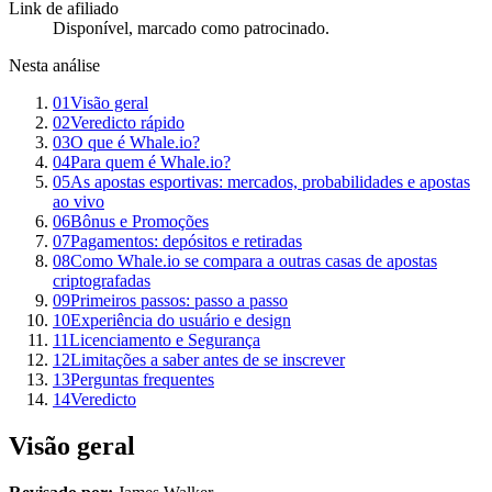
Link de afiliado
Disponível, marcado como patrocinado.
Nesta análise
01
Visão geral
02
Veredicto rápido
03
O que é Whale.io?
04
Para quem é Whale.io?
05
As apostas esportivas: mercados, probabilidades e apostas
ao vivo
06
Bônus e Promoções
07
Pagamentos: depósitos e retiradas
08
Como Whale.io se compara a outras casas de apostas
criptografadas
09
Primeiros passos: passo a passo
10
Experiência do usuário e design
11
Licenciamento e Segurança
12
Limitações a saber antes de se inscrever
13
Perguntas frequentes
14
Veredicto
Visão geral