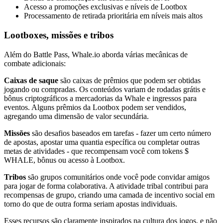
Acesso a promoções exclusivas e níveis de Lootbox
Processamento de retirada prioritária em níveis mais altos
Lootboxes, missões e tribos
Além do Battle Pass, Whale.io aborda várias mecânicas de
combate adicionais:
Caixas de saque
são caixas de prêmios que podem ser obtidas
jogando ou compradas. Os conteúdos variam de rodadas grátis e
bônus criptográficos a mercadorias da Whale e ingressos para
eventos. Alguns prêmios da Lootbox podem ser vendidos,
agregando uma dimensão de valor secundária.
Missões
são desafios baseados em tarefas - fazer um certo número
de apostas, apostar uma quantia específica ou completar outras
metas de atividades - que recompensam você com tokens $
WHALE, bônus ou acesso à Lootbox.
Tribos
são grupos comunitários onde você pode convidar amigos
para jogar de forma colaborativa. A atividade tribal contribui para
recompensas de grupo, criando uma camada de incentivo social em
torno do que de outra forma seriam apostas individuais.
Esses recursos são claramente inspirados na cultura dos jogos, e não