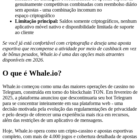
genuinamente competitivas combinadas com reembolso diário
sem apostas - uma combinação incomum no
espaço criptográfico
Limitação principal:
Saldos somente criptográficos, nenhum
aplicativo móvel nativo e disponibilidade limitada de suporte
ao cliente
Se você já está confortável com criptografia e deseja uma aposta
esportiva que recompense a atividade por meio de cashback em vez
de bônus pesados, Whale.io é uma das opções mais atraentes
disponíveis em 2026.
O que é Whale.io?
Whale.io começou como uma das maiores operações de cassino no
Telegram, construída em torno do blockchain TON. Em fevereiro de
2025, a plataforma anunciou que descontinuaria seu bot Telegram
para se concentrar inteiramente em sua plataforma web - uma
decisão motivada pela evolução das regulamentações de privacidade
e pelo desejo de oferecer uma experiência mais rica em recursos,
além das restrições de um aplicativo de mensagens.
Hoje, Whale.io opera como um cripto-cassino e apostas esportivas
completo, com mais de 4.000 jogos e cobertura detalhada de apostas