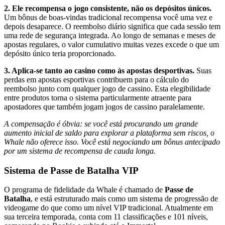
2. Ele recompensa o jogo consistente, não os depósitos únicos.
Um bônus de boas-vindas tradicional recompensa você uma vez e
depois desaparece. O reembolso diário significa que cada sessão tem
uma rede de segurança integrada. Ao longo de semanas e meses de
apostas regulares, o valor cumulativo muitas vezes excede o que um
depósito único teria proporcionado.
3. Aplica-se tanto ao casino como às apostas desportivas.
Suas
perdas em apostas esportivas contribuem para o cálculo do
reembolso junto com qualquer jogo de cassino. Esta elegibilidade
entre produtos torna o sistema particularmente atraente para
apostadores que também jogam jogos de cassino paralelamente.
A compensação é óbvia: se você está procurando um grande
aumento inicial de saldo para explorar a plataforma sem riscos, o
Whale não oferece isso. Você está negociando um bônus antecipado
por um sistema de recompensa de cauda longa.
Sistema de Passe de Batalha VIP
O programa de fidelidade da Whale é chamado de
Passe de
Batalha
, e está estruturado mais como um sistema de progressão de
videogame do que como um nível VIP tradicional. Atualmente em
sua terceira temporada, conta com 11 classificações e 101 níveis,