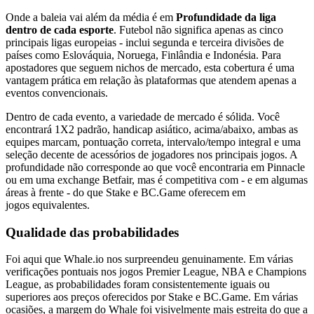
Onde a baleia vai além da média é em
Profundidade da liga
dentro de cada esporte
. Futebol não significa apenas as cinco
principais ligas europeias - inclui segunda e terceira divisões de
países como Eslováquia, Noruega, Finlândia e Indonésia. Para
apostadores que seguem nichos de mercado, esta cobertura é uma
vantagem prática em relação às plataformas que atendem apenas a
eventos convencionais.
Dentro de cada evento, a variedade de mercado é sólida. Você
encontrará 1X2 padrão, handicap asiático, acima/abaixo, ambas as
equipes marcam, pontuação correta, intervalo/tempo integral e uma
seleção decente de acessórios de jogadores nos principais jogos. A
profundidade não corresponde ao que você encontraria em Pinnacle
ou em uma exchange Betfair, mas é competitiva com - e em algumas
áreas à frente - do que Stake e BC.Game oferecem em
jogos equivalentes.
Qualidade das probabilidades
Foi aqui que Whale.io nos surpreendeu genuinamente. Em várias
verificações pontuais nos jogos Premier League, NBA e Champions
League, as probabilidades foram consistentemente iguais ou
superiores aos preços oferecidos por Stake e BC.Game. Em várias
ocasiões, a margem do Whale foi visivelmente mais estreita do que a