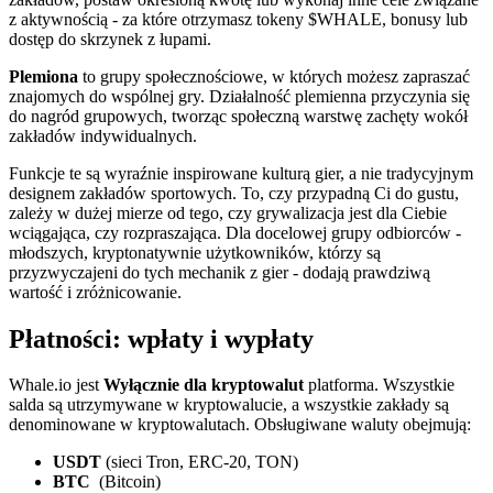
z aktywnością - za które otrzymasz tokeny $WHALE, bonusy lub
dostęp do skrzynek z łupami.
Plemiona
to grupy społecznościowe, w których możesz zapraszać
znajomych do wspólnej gry. Działalność plemienna przyczynia się
do nagród grupowych, tworząc społeczną warstwę zachęty wokół
zakładów indywidualnych.
Funkcje te są wyraźnie inspirowane kulturą gier, a nie tradycyjnym
designem zakładów sportowych. To, czy przypadną Ci do gustu,
zależy w dużej mierze od tego, czy grywalizacja jest dla Ciebie
wciągająca, czy rozpraszająca. Dla docelowej grupy odbiorców -
młodszych, kryptonatywnie użytkowników, którzy są
przyzwyczajeni do tych mechanik z gier - dodają prawdziwą
wartość i zróżnicowanie.
Płatności: wpłaty i wypłaty
Whale.io jest
Wyłącznie dla kryptowalut
platforma. Wszystkie
salda są utrzymywane w kryptowalucie, a wszystkie zakłady są
denominowane w kryptowalutach. Obsługiwane waluty obejmują:
USDT
(sieci Tron, ERC-20, TON)
BTC
(Bitcoin)