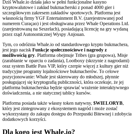
Dziś Whale.io działa jako w pełni funkcjonalne kasyno
kryptowalutowe i zakład bukmacherski z ponad 4000 gier i
szczegółowym zakresem zakładów sportowych. Platforma jest
własnością firmy YGF Entertainment B.V. (zarejestrowanej pod
numerem Curaçao) i jest obsługiwana przez Whale Operations Ltd.
(zarejestrowaną na Seszelach), posiadającą licencję na gry wydaną
przez rząd Autonomicznej Wyspy Anjouan.
Tym, co odróżnia Whale.io od standardowego krypto bukmachera,
jest jego nacisk
Funkcje społecznościowe i nagrody z
możliwością gry
. Platforma obejmuje Tribes (gra grupowa), Misje
(zarabianie w oparciu o zadania), Lootboxy (skrzynie z nagrodami)
oraz system Battle Pass VIP, który czerpie więcej z kultury gier niż
tradycyjne programy lojalnościowe bukmacherów. To celowe
pozycjonowanie: Whale jest skierowany do młodszej, płynnie
posługującej się kryptografią publiczności, która oczekuje, że jej
platforma bukmacherska będzie sprawiać wrażenie interaktywnego
doświadczenia, a nie statycznej tablicy kursów.
Platforma posiada także własny token natywny,
$WIELORYB
,
który jest zintegrowany z ekosystemem nagród i może zostać
wykorzystany do zakupu dostępu do Przepustki Bitewnej i zdobycia
dodatkowych korzyści.
Dla kogo jest Whale.io?