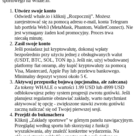
sportowego na Whale.io.
Utwórz swoje konto
Odwiedź whale.io i kliknij „Rozpocznij”. Możesz
zarejestrować się za pomocą adresu e-mail, konta Telegram
lub portfela Web3 (MetaMask, Phantom, WalletConnect). Nie
jest wymagany żaden kod promocyjny. Proces trwa
niecałą minutę.
Zasil swoje konto
Jeśli posiadasz już kryptowalutę, dokonaj wpłaty
bezpośrednio przy użyciu jednej z obsługiwanych walut
(USDT, BTC, SOL, TON itp.). Jeśli nie, użyj wbudowanej
platformy fiat onramp, aby kupić kryptowaluty za pomocą
Visa, Mastercard, Apple Pay lub przelewu bankowego.
Minimalny depozyt wynosi około 5 €.
Aktywuj przepustkę bojową (opcjonalna, ale zalecana)
Za tokeny WHALE o wartości 1.99 USD lub 4999 USD
odblokowujesz pełny system progresji zwrotu gotówki. Jeśli
planujesz regularnie obstawiać zakłady, warto natychmiast
aktywować tę opcję - zwiększone stawki zwrotu gotówki
zaczną naliczać się od Twojej pierwszej sesji.
Przejdź do bukmachera
Kliknij „Zakłady sportowe” w górnym panelu nawigacyjnym.
Przeglądaj według sportu lub skorzystaj z funkcji
wyszukiwania, aby znaleźć konkretne wydarzenia. Na