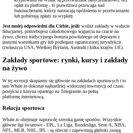
opłat za platformę - to prawdziwa przewaga nad
bukmacherami, którzy narzucają opóźnienia w przetwarzaniu
lub pobierają opłaty za wypłaty.
Jest mniej odpowiedni dla Ciebie, jeśli:
wolisz zakłady w walucie
fiducjarnej, potrzebujesz całodobowego wsparcia na czacie na
żywo, chcesz tradycyjnego bonusu powitalnego od depozytu z
jasnymi warunkami gry lub podlegasz ograniczonej jurysdykcji
(zwłaszcza USA, Wielkiej Brytanii, Australii i kilku krajów UE).
Zakłady sportowe: rynki, kursy i zakłady
na żywo
W tej recenzji skupiamy się głównie na zakładach sportowych i to
tam Whale.io dokonał najbardziej widocznej inwestycji od czasu
przejścia z kasyna opartego na Telegramie na pełną
platformę internetową.
Relacja sportowa
Whale.io obejmuje naprawdę szeroką gamę sportów. Wszystkie
główne ligi światowe - EPL, La Liga, Bundesliga, Serie A, NBA,
NFL, MLB, NHL, IPL - są obecne i zapewniają głęboki zasięg