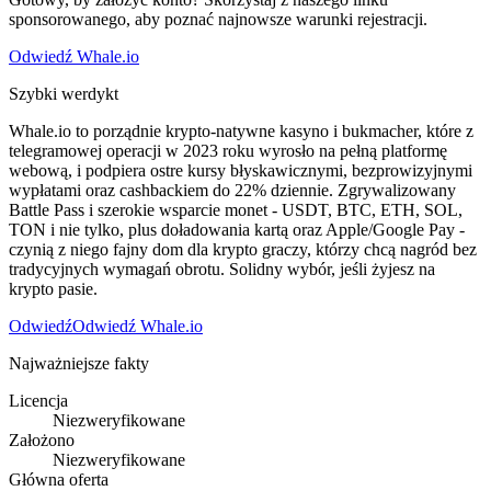
sponsorowanego, aby poznać najnowsze warunki rejestracji.
Odwiedź Whale.io
Szybki werdykt
Whale.io to porządnie krypto-natywne kasyno i bukmacher, które z
telegramowej operacji w 2023 roku wyrosło na pełną platformę
webową, i podpiera ostre kursy błyskawicznymi, bezprowizyjnymi
wypłatami oraz cashbackiem do 22% dziennie. Zgrywalizowany
Battle Pass i szerokie wsparcie monet - USDT, BTC, ETH, SOL,
TON i nie tylko, plus doładowania kartą oraz Apple/Google Pay -
czynią z niego fajny dom dla krypto graczy, którzy chcą nagród bez
tradycyjnych wymagań obrotu. Solidny wybór, jeśli żyjesz na
krypto pasie.
Odwiedź
Odwiedź Whale.io
Najważniejsze fakty
Licencja
Niezweryfikowane
Założono
Niezweryfikowane
Główna oferta