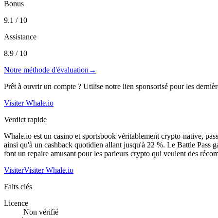
Bonus
9.1 / 10
Assistance
8.9 / 10
Notre méthode d'évaluation
→
Prêt à ouvrir un compte ? Utilise notre lien sponsorisé pour les dernièr
Visiter Whale.io
Verdict rapide
Whale.io est un casino et sportsbook véritablement crypto-native, pass
ainsi qu'à un cashback quotidien allant jusqu'à 22 %. Le Battle Pass
font un repaire amusant pour les parieurs crypto qui veulent des récomp
Visiter
Visiter Whale.io
Faits clés
Licence
Non vérifié