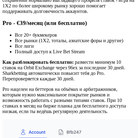
сохранении нормально выглядящего профиля ставок - игра на
1X2 по более широкому рынку хорошо помогает
поддерживать долговечность аккаунтов.
Pro - €39/месяц (или бесплатно)
Все 20+ букмекеров
Все рынки (1X2, тоталы, азиатские форы и другие)
Все лиги
Полный доступ к Live Bet Stream
Как разблокировать бесплатно:
размести минимум 10
ставок на Orbit Exchange через 96ex за последние 30 дней.
Sharkbetting автоматически повысит тебя до Pro.
Перепроверяется каждые 30 дней.
Pro нацелен на беттеров на объёмах и арбитражников,
которым нужно максимальное покрытие рынков и
возможность работать с разными типами ставок. При 10
ставках в месяц на бирже планка для бесплатного доступа
низкая, если ты ведёшь регулярную деятельность.