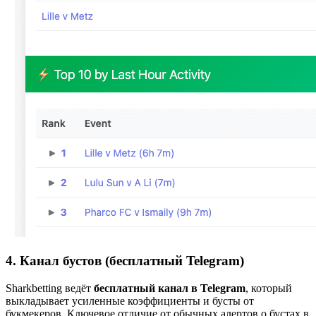
4. Канал бустов (бесплатный Telegram)
Sharkbetting ведёт
бесплатный канал в Telegram
, который
выкладывает усиленные коэффициенты и бусты от
букмекеров. Ключевое отличие от обычных алертов о бустах в