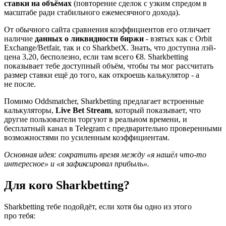
ставки на объёмах
(повторение сделок с узким спредом в
масштабе ради стабильного ежемесячного дохода).
От обычного сайта сравнения коэффициентов его отличает
наличие
данных о ликвидности биржи
- взятых как с Orbit
Exchange/Betfair, так и со SharkbetX. Знать, что доступна лэй-
цена 3,20, бесполезно, если там всего €8. Sharkbetting
показывает тебе доступный объём, чтобы ты мог рассчитать
размер ставки ещё до того, как откроешь калькулятор - а
не после.
Помимо Oddsmatcher, Sharkbetting предлагает встроенные
калькуляторы,
Live Bet Stream
, который показывает, что
другие пользователи торгуют в реальном времени, и
бесплатный канал в Telegram с предварительно проверенными
возможностями по усиленным коэффициентам.
Основная идея: сократить время между «я нашёл что-то
интересное» и «я зафиксировал прибыль».
Для кого Sharkbetting?
Sharkbetting тебе подойдёт, если хотя бы одно из этого
про тебя: