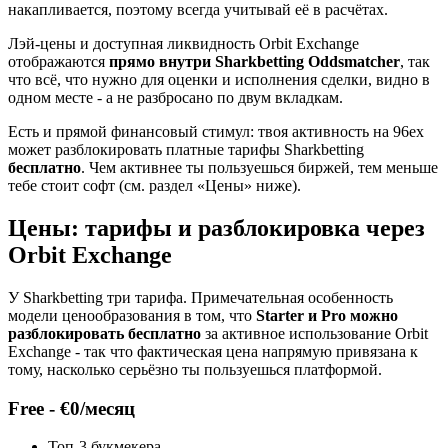
накапливается, поэтому всегда учитывай её в расчётах.
Лэй-цены и доступная ликвидность Orbit Exchange
отображаются
прямо внутри Sharkbetting Oddsmatcher
, так
что всё, что нужно для оценки и исполнения сделки, видно в
одном месте - а не разбросано по двум вкладкам.
Есть и прямой финансовый стимул: твоя активность на 96ex
может разблокировать платные тарифы Sharkbetting
бесплатно
. Чем активнее ты пользуешься биржей, тем меньше
тебе стоит софт (см. раздел «Цены» ниже).
Цены: тарифы и разблокировка через
Orbit Exchange
У Sharkbetting три тарифа. Примечательная особенность
модели ценообразования в том, что
Starter и Pro можно
разблокировать бесплатно
за активное использование Orbit
Exchange - так что фактическая цена напрямую привязана к
тому, насколько серьёзно ты пользуешься платформой.
Free - €0/месяц
Топ-3 букмекера