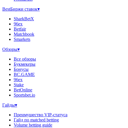
Best
Биржи ставок
▾
SharkBetX
96ex
Betfair
Matchbook
Smarkets
Обзоры
▾
Все обзоры
Букмекеры
Бонусы
BC.GAME
96ex
Stake
BetOnline
Sportsbet.io
Гайды
▾
Преимущество VIP-статуса
Гайд по matched betting
Volume betting guide