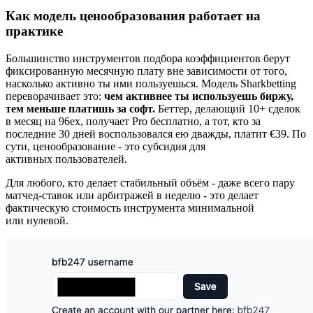
Как модель ценообразования работает на
практике
Большинство инструментов подбора коэффициентов берут
фиксированную месячную плату вне зависимости от того,
насколько активно ты ими пользуешься. Модель Sharkbetting
переворачивает это:
чем активнее ты используешь биржу,
тем меньше платишь за софт.
Беттер, делающий 10+ сделок
в месяц на 96ex, получает Pro бесплатно, а тот, кто за
последние 30 дней воспользовался ею дважды, платит €39. По
сути, ценообразование - это субсидия для
активных пользователей.
Для любого, кто делает стабильный объём - даже всего пару
матчед-ставок или арбитражей в неделю - это делает
фактическую стоимость инструмента минимальной
или нулевой.