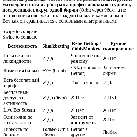
матчед-беттинга и арбитража профессионального уровня,
построенный вокруг одной биржи
(Orbit через 96ex), а не
пытающийся обслуживать каждую биржу и каждый рынок.
Вот как он сравнивается с основными альтернативами:
Swipe to compare
Swipe to compare
RebelBetting /
Ручное
Возможность
Sharkbetting
OddsMonkey
сканирование
Показ живой
Частично / по-
✓ Да
✗ Нет
ликвидности
разному
~5% (стандарт
Зависит от
Комиссия биржи
~5% (Orbit)
Betfair)
биржи
Есть бесплатный
✓ Да
Только триал
✓ Да
тариф
Бесплатный
доступ за
✓ Да (96ex)
✗ Нет
✓ Н/Д
активность
Live Bet Stream
✓ Да
✗ Нет
✗ Нет
Один клик до
Зависит от
✓ Да
✗ Нет
калькулятора
инструмента
Гибкость по
Только Orbit
Betfair +
Любая
биржам
(96ex)
другие