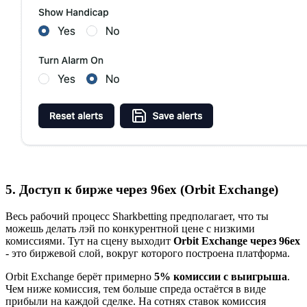
5. Доступ к бирже через 96ex (Orbit Exchange)
Весь рабочий процесс Sharkbetting предполагает, что ты
можешь делать лэй по конкурентной цене с низкими
комиссиями. Тут на сцену выходит
Orbit Exchange через 96ex
- это биржевой слой, вокруг которого построена платформа.
Orbit Exchange берёт примерно
5% комиссии с выигрыша
.
Чем ниже комиссия, тем больше спреда остаётся в виде
прибыли на каждой сделке. На сотнях ставок комиссия