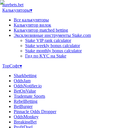
surebets
.bet
Калькуляторы
▾
Все калькуляторы
Калькулятор вилок
Калькулятор matched betting
Эксклюзивные инструменты Stake.com
Stake VIP rank calculator
Stake weekly bonus calculator
Stake monthly bonus calculator
Гид по KYC на Stake
Top
Софт
▾
Sharkbetting
OddsJam
OddsNotifier.io
BetOnValue
Trademate Sports
RebelBetting
BetBurger
Pinnacle Odds Dropper
OddsMonkey
BreakingBet
ProfitDuel