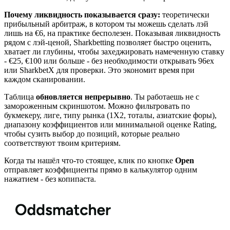
Почему ликвидность показывается сразу:
теоретически
прибыльный арбитраж, в котором ты можешь сделать лэй
лишь на €6, на практике бесполезен. Показывая ликвидность
рядом с лэй-ценой, Sharkbetting позволяет быстро оценить,
хватает ли глубины, чтобы захеджировать намеченную ставку
- €25, €100 или больше - без необходимости открывать 96ex
или SharkbetX для проверки. Это экономит время при
каждом сканировании.
Таблица
обновляется непрерывно
. Ты работаешь не с
замороженным скриншотом. Можно фильтровать по
букмекеру, лиге, типу рынка (1X2, тоталы, азиатские форы),
диапазону коэффициентов или минимальной оценке Rating,
чтобы сузить выбор до позиций, которые реально
соответствуют твоим критериям.
Когда ты нашёл что-то стоящее, клик по кнопке
Open
отправляет коэффициенты прямо в калькулятор одним
нажатием - без копипаста.