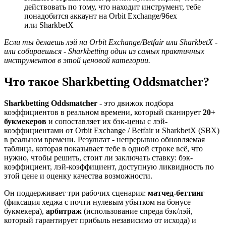
действовать по тому, что находит инструмент, тебе
понадобится аккаунт на Orbit Exchange/96ex
или SharkbetX
Если ты делаешь лэй на Orbit Exchange/Betfair или SharkbetX -
или собираешься - Sharkbetting один из самых практичных
инструментов в этой ценовой категории.
Что такое Sharkbetting Oddsmatcher?
Sharkbetting Oddsmatcher
- это движок подбора
коэффициентов в реальном времени, который сканирует
20+
букмекеров
и сопоставляет их бэк-цены с лэй-
коэффициентами от Orbit Exchange / Betfair и SharkbetX (SBX)
в реальном времени. Результат - непрерывно обновляемая
таблица, которая показывает тебе в одной строке всё, что
нужно, чтобы решить, стоит ли заключать ставку: бэк-
коэффициент, лэй-коэффициент, доступную ликвидность по
этой цене и оценку качества возможности.
Он поддерживает три рабочих сценария:
матчед-беттинг
(фиксация хеджа с почти нулевым убытком на бонусе
букмекера),
арбитраж
(использование спреда бэк/лэй,
который гарантирует прибыль независимо от исхода) и