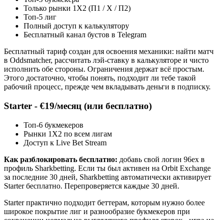
Только рынки 1X2 (П1 / Х / П2)
Топ-5 лиг
Полный доступ к калькулятору
Бесплатный канал бустов в Telegram
Бесплатный тариф создан для освоения механики: найти матч
в Oddsmatcher, рассчитать лэй-ставку в калькуляторе и чисто
исполнить обе стороны. Ограничения держат всё простым.
Этого достаточно, чтобы понять, подходит ли тебе такой
рабочий процесс, прежде чем вкладывать деньги в подписку.
Starter - €19/месяц (или бесплатно)
Топ-6 букмекеров
Рынки 1X2 по всем лигам
Доступ к Live Bet Stream
Как разблокировать бесплатно:
добавь свой логин 96ex в
профиль Sharkbetting. Если ты был активен на Orbit Exchange
за последние 30 дней, Sharkbetting автоматически активирует
Starter бесплатно. Перепроверяется каждые 30 дней.
Starter практично подходит беттерам, которым нужно более
широкое покрытие лиг и разнообразие букмекеров при