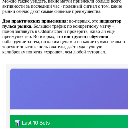
Можно также увидеть, какие матчи привлекли больше всего
активности за последний час - полезный сигнал о том, какие
рынки сейчас дают самые сильные преимущества.
Два практических применения:
во-первых, это
индикатор
пульса рынка
. Большой трафик по конкретному матчу -
повод заглянуть в Oddsmatcher и проверить, живо ли ещё
преимущество. Во-вторых, это
инструмент обучения
-
наблюдение за тем, по каким ценам и на какие суммы реально
торгуют опытные пользователи, даёт куда лучшую
калибровку понятия «хорошо», чем любой туториал.