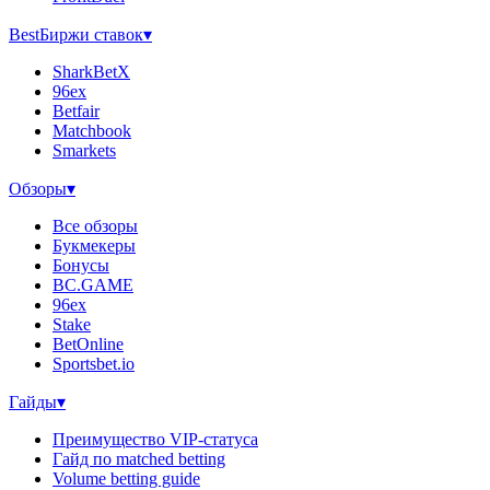
Best
Биржи ставок
▾
SharkBetX
96ex
Betfair
Matchbook
Smarkets
Обзоры
▾
Все обзоры
Букмекеры
Бонусы
BC.GAME
96ex
Stake
BetOnline
Sportsbet.io
Гайды
▾
Преимущество VIP-статуса
Гайд по matched betting
Volume betting guide