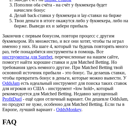
Пополни оба счёта - на счёт у букмекера будет
начислен бонус
Делай back-ставки у букмекера и lay-ставки на бирже
Твои деньги в итоге окажутся либо у букмекера, либо на
бирже. Выведи их и забери прибыль
Закончив с первым бонусом, повтори процесс с другим
букмекером. Их множество, и все они хотят, чтобы ты играл
именно у них. На шаге 4, который ты будешь повторять много
раз, тебе понадобятся инструменты в помощь. Все
инструменты для Surebet
, перечисленные на нашем сайте,
помогут найти хорошие ставки и для Matched Betting. Но
требования здесь немного другие. При Matched Betting твой
основной источник прибыли - это бонус. Ты делаешь ставки,
чтобы превратить бонус в деньги, которые можно вывести. У
OddsJam
есть идеальный инструмент для поиска таких ставок
для игроков из США - инструмент «low hold», который
рекомендуется для Matched Betting. Недавно запущенный
ProfitDuel
- ещё один отличный вариант. Он дешевле OddsJam,
но продукт не хуже, особенно для Matched Betting. Если ты в
Европе, лучший вариант -
OddsMonkey
.
FAQ