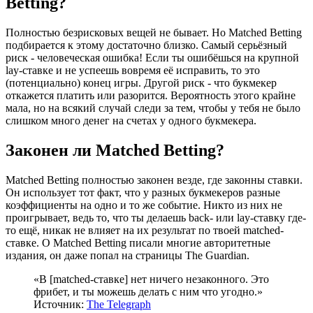
Betting?
Полностью безрисковых вещей не бывает. Но Matched Betting
подбирается к этому достаточно близко. Самый серьёзный
риск - человеческая ошибка! Если ты ошибёшься на крупной
lay-ставке и не успеешь вовремя её исправить, то это
(потенциально) конец игры. Другой риск - что букмекер
откажется платить или разорится. Вероятность этого крайне
мала, но на всякий случай следи за тем, чтобы у тебя не было
слишком много денег на счетах у одного букмекера.
Законен ли Matched Betting?
Matched Betting полностью законен везде, где законны ставки.
Он использует тот факт, что у разных букмекеров разные
коэффициенты на одно и то же событие. Никто из них не
проигрывает, ведь то, что ты делаешь back- или lay-ставку где-
то ещё, никак не влияет на их результат по твоей matched-
ставке. О Matched Betting писали многие авторитетные
издания, он даже попал на страницы The Guardian.
«В [matched-ставке] нет ничего незаконного. Это
фрибет, и ты можешь делать с ним что угодно.»
Источник:
The Telegraph