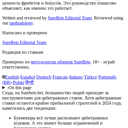
ценность фрибетов и бонусов. Это руководство пошагово
объясняет, как именно это работает.
Written and reviewed by
SureBets Editorial Team
. Reviewed using
our
methodology
.
Написано и проверено
SureBets Editorial Team
Редакция по ставкам
Проверено по
методологии обзоров SureBets
. 18+ - играй
ответственно.
🌐
English
·
Español
·
Deutsch
·
Français
·
Italiano
·
Türkçe
·
Português
(BR)
·
Polski
·
हिन्दी
›
On this page
Сюда, на Surebets.bet, большинство людей приходят за
инструментами для арбитражных ставок. Хотя арбитражные
ставки остаются крайне прибыльной стратегией в 2024 году,
наметились две тенденции:
Букмекеры всё лучше распознают арбитражных
игроков. А это значит больше ограничений и