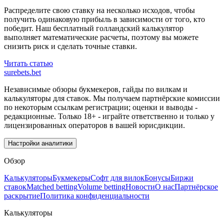
Распределите свою ставку на несколько исходов, чтобы
получить одинаковую прибыль в зависимости от того, кто
победит. Наш бесплатный голландский калькулятор
выполняет математические расчеты, поэтому вы можете
снизить риск и сделать точные ставки.
Читать статью
surebets
.bet
Независимые обзоры букмекеров, гайды по вилкам и
калькуляторы для ставок. Мы получаем партнёрские комиссии
по некоторым ссылкам регистрации; оценки и выводы -
редакционные. Только 18+ - играйте ответственно и только у
лицензированных операторов в вашей юрисдикции.
Настройки аналитики
Обзор
Калькуляторы
Букмекеры
Софт для вилок
Бонусы
Биржи
ставок
Matched betting
Volume betting
Новости
О нас
Партнёрское
раскрытие
Политика конфиденциальности
Калькуляторы