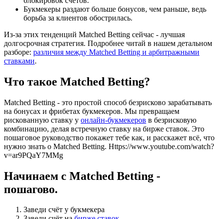
блокировок счетов.
Букмекеры раздают больше бонусов, чем раньше, ведь
борьба за клиентов обострилась.
Из-за этих тенденций Matched Betting сейчас - лучшая
долгосрочная стратегия. Подробнее читай в нашем детальном
разборе:
различия между Matched Betting и арбитражными
ставками
.
Что такое Matched Betting?
Matched Betting - это простой способ безрисково зарабатывать
на бонусах и фрибетах букмекеров. Мы превращаем
рискованную ставку у
онлайн-букмекеров
в безрисковую
комбинацию, делая встречную ставку на бирже ставок. Это
пошаговое руководство покажет тебе как, и расскажет всё, что
нужно знать о Matched Betting. Https://www.youtube.com/watch?
v=ar9PQaY7MMg
Начинаем с Matched Betting -
пошагово.
Заведи счёт у
букмекера
Заведи счёт на
бирже ставок