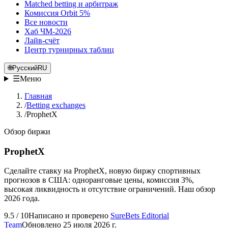
Matched betting и арбитраж
Комиссия Orbit 5%
Все новости
Хаб ЧМ-2026
Лайв-счёт
Центр турнирных таблиц
🌐
Русский
RU
☰
Меню
Главная
/
Betting exchanges
/
ProphetX
Обзор биржи
ProphetX
Сделайте ставку на ProphetX, новую биржу спортивных
прогнозов в США: одноранговые цены, комиссия 3%,
высокая ликвидность и отсутствие ограничений. Наш обзор
2026 года.
9.5 / 10
Написано и проверено
SureBets Editorial
Team
Обновлено 25 июля 2026 г.