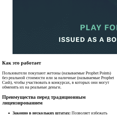
Как это работает
Пользователи покупают жетоны (называемые Prophet Points)
без реальной стоимости или за наличные (называемые Prophet
Cash), чтобы участвовать в конкурсах, в которых они могут
обменять их на реальные деньги.
Преимущества перед традиционным
лицензированием
Законно в нескольких штатах:
Позволяет избежать