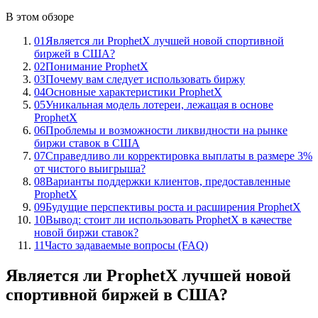
В этом обзоре
01
Является ли ProphetX лучшей новой спортивной
биржей в США?
02
Понимание ProphetX
03
Почему вам следует использовать биржу
04
Основные характеристики ProphetX
05
Уникальная модель лотереи, лежащая в основе
ProphetX
06
Проблемы и возможности ликвидности на рынке
биржи ставок в США
07
Справедливо ли корректировка выплаты в размере 3%
от чистого выигрыша?
08
Варианты поддержки клиентов, предоставленные
ProphetX
09
Будущие перспективы роста и расширения ProphetX
10
Вывод: стоит ли использовать ProphetX в качестве
новой биржи ставок?
11
Часто задаваемые вопросы (FAQ)
Является ли ProphetX лучшей новой
спортивной биржей в США?