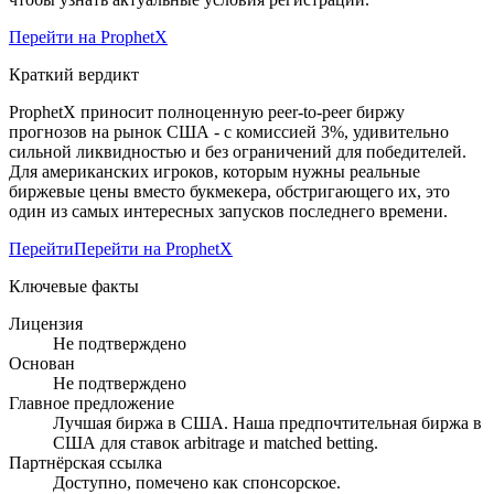
Перейти на ProphetX
Краткий вердикт
ProphetX приносит полноценную peer-to-peer биржу
прогнозов на рынок США - с комиссией 3%, удивительно
сильной ликвидностью и без ограничений для победителей.
Для американских игроков, которым нужны реальные
биржевые цены вместо букмекера, обстригающего их, это
один из самых интересных запусков последнего времени.
Перейти
Перейти на ProphetX
Ключевые факты
Лицензия
Не подтверждено
Основан
Не подтверждено
Главное предложение
Лучшая биржа в США. Наша предпочтительная биржа в
США для ставок arbitrage и matched betting.
Партнёрская ссылка
Доступно, помечено как спонсорское.