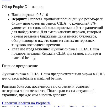
Обзор ProphetX - главное
Наша оценка
:
9.5 / 10
Вердикт
:
ProphetX приносит полноценную peer-to-peer
биржу прогнозов на рынок США - с комиссией 3%,
удивительно сильной ликвидностью и без ограничений
для победителей. Для американских игроков, которым
нужны реальные биржевые цены вместо букмекера,
обстригающего их, это один из самых интересных
запусков последнего времени.
Главное предложение
:
Лучшая биржа в США. Наша
предпочтительная биржа в США для ставок arbitrage и
matched betting.
Главное предложение
Лучшая биржа в США. Наша предпочтительная биржа в США
для ставок arbitrage и matched betting.
Размеры бонусов, доступность по странам и условия
отыгрыша часто меняются. Подтверди их на актуальной
странице, прежде чем вносить депозит.
Перейти
Перейти на ProphetX