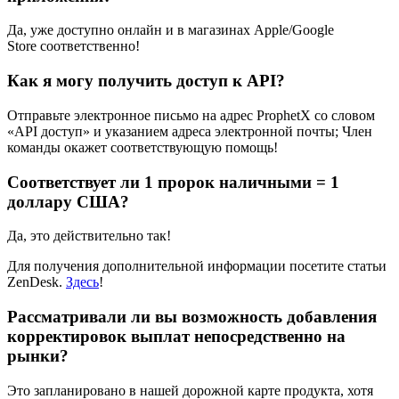
Да, уже доступно онлайн и в магазинах Apple/Google
Store соответственно!
Как я могу получить доступ к API?
Отправьте электронное письмо на адрес ProphetX со словом
«API доступ» и указанием адреса электронной почты; Член
команды окажет соответствующую помощь!
Соответствует ли 1 пророк наличными = 1
доллару США?
Да, это действительно так!
Для получения дополнительной информации посетите статьи
ZenDesk.
Здесь
!
Рассматривали ли вы возможность добавления
корректировок выплат непосредственно на
рынки?
Это запланировано в нашей дорожной карте продукта, хотя