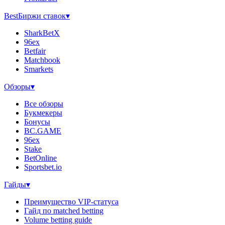
Best
Биржи ставок
▾
SharkBetX
96ex
Betfair
Matchbook
Smarkets
Обзоры
▾
Все обзоры
Букмекеры
Бонусы
BC.GAME
96ex
Stake
BetOnline
Sportsbet.io
Гайды
▾
Преимущество VIP-статуса
Гайд по matched betting
Volume betting guide