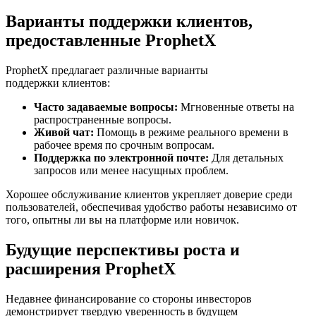
Варианты поддержки клиентов,
предоставленные ProphetX
ProphetX предлагает различные варианты
поддержки клиентов:
Часто задаваемые вопросы:
Мгновенные ответы на
распространенные вопросы.
Живой чат:
Помощь в режиме реального времени в
рабочее время по срочным вопросам.
Поддержка по электронной почте:
Для детальных
запросов или менее насущных проблем.
Хорошее обслуживание клиентов укрепляет доверие среди
пользователей, обеспечивая удобство работы независимо от
того, опытны ли вы на платформе или новичок.
Будущие перспективы роста и
расширения ProphetX
Недавнее финансирование со стороны инвесторов
демонстрирует твердую уверенность в будущем