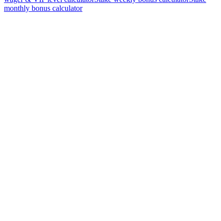
monthly bonus calculator