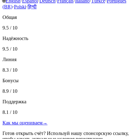
🌐
English
·
Español
·
Deutsch
·
Français
·
Italiano
·
Türkçe
·
Português
(BR)
·
Polski
·
हिन्दी
Общая
9.5 / 10
Надёжность
9.5 / 10
Линия
8.3 / 10
Бонусы
8.9 / 10
Поддержка
8.1 / 10
Как мы оцениваем
→
Готов открыть счёт? Используй нашу спонсорскую ссылку,
чтобы узнать актуальные условия регистрации.